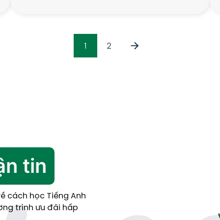
1
2
n tin
về cách học Tiếng Anh
ng trình ưu đãi hấp