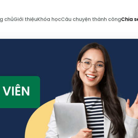
g chủ
Giới thiệu
Khóa học
Câu chuyện thành công
Chia s
 VIÊN