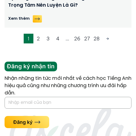
Trọng Tâm Nên Luyện Là Gì?
Xem thêm
1
2
3
4
…
26
27
28
Đăng ký nhận tin
Nhận những tin tức mới nhất về cách học Tiếng Anh
hiệu quả cũng như những chương trình ưu đãi hấp
dẫn.
Đăng ký