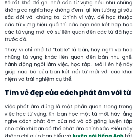
Sẽ rất khó để ghi nhớ các từ vựng nếu như chúng
không có nghĩa hay không đem lại liên tưởng gì sâu
sắc đối với chúng ta. Chính vì vậy, để học thuộc
các từ vựng hiệu quả thì các bạn nên kết hợp học
các từ vựng mới có sự liên quan đến các từ đã học
trước đó.
Thay vì chỉ nhớ từ “table” là bàn, hãy nghĩ và học
những từ vựng khác liên quan đến bàn như ghế,
hành động ngồi làm việc, học tập… Mối liên hệ này
giúp não bộ của bạn kết nối từ mới với các khái
niệm và trải nghiệm cụ thể.
Tìm vẻ đẹp của cách phát âm với từ
Việc phát âm đúng là một phần quan trọng trong
việc học từ vựng. Khi bạn học một từ mới, hãy lắng
nghe cách phát âm của nó và cố gắng luyện tập
cho đến khi bạn có thể phát âm chính xác. Điều này
không chỉ giúp bạn hiểu và
luyện nói tiếng Anh
tốt