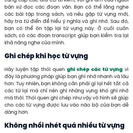
cung cấp các đĩa CD đi kèm, với ghi âm của người
bản xứ đọc các đoạn văn. Bạn có thể lắng nghe
các bài tập trong sách, và nếu gặp từ vựng mới,
hãy tra từ điển để hiểu ý nghĩa và ghi nhớ. Sau đó,
bạn có thể ôn tập lại từ vựng này. Ở cuối cuốn
sách, có các đoạn transcript giúp bạn kiểm tra lại
khả năng nghe của mình.
Ghi chép khi học từ vựng
Hãy luyện tập thói quen
ghi chép các từ vựng
vì
đây là phương pháp giúp bạn ghi nhớ nhanh và lâu
hơn. Tuy nhiên, bạn không cần phải gi lại hết tất cả
các từ lại mà chỉ nên ghi những vựng khó ghi nhớ
mà thôi. Thói quen ghi chép như vậy vô hình sẽ giúp
cho các từ vựng được lưu vào não bộ của bạn dễ
dàng hơn.
Không nhồi nhét quá nhiều từ vựng