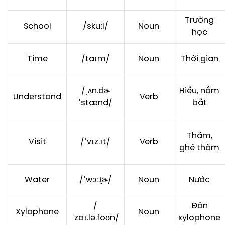
Trường
School
/skuːl/
Noun
học
Time
/taɪm/
Noun
Thời gian
/ˌʌn.dɚ
Hiểu, nắm
Understand
Verb
ˈstænd/
bắt
Thăm,
Visit
/ˈvɪz.ɪt/
Verb
ghé thăm
Water
/ˈwɔː.t̬ɚ/
Noun
Nước
/
Đàn
Xylophone
Noun
ˈzaɪ.lə.foʊn/
xylophone