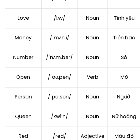
Love
/lʌv/
Noun
Tình yêu
Money
/ˈmʌn.i/
Noun
Tiền bạc
Number
/ˈnʌm.bər/
Noun
Số
Open
/ˈoʊ.pən/
Verb
Mở
Person
/ˈpɜː.sən/
Noun
Người
Queen
/kwiːn/
Noun
Nữ hoàng
Red
/red/
Adjective
Màu đỏ