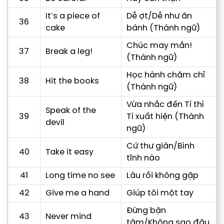
It’s a piece of
Dễ ợt/Dễ như ăn
36
cake
bánh (Thành ngữ)
Chúc may mắn!
37
Break a leg!
(Thành ngữ)
Học hành chăm chỉ
38
Hit the books
(Thành ngữ)
Vừa nhắc đến Tí thì
Speak of the
39
Tí xuất hiện (Thành
devil
ngữ)
Cứ thư giãn/Bình
40
Take it easy
tĩnh nào
41
Long time no see
Lâu rồi không gặp
42
Give me a hand
Giúp tôi một tay
Đừng bận
43
Never mind
tâm/Không sao đâu