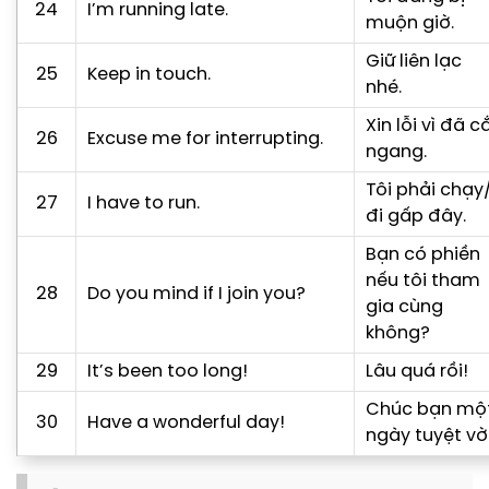
24
I’m running late.
muộn giờ.
Giữ liên lạc
25
Keep in touch.
nhé.
Xin lỗi vì đã c
26
Excuse me for interrupting.
ngang.
Tôi phải chạy
27
I have to run.
đi gấp đây.
Bạn có phiền
nếu tôi tham
28
Do you mind if I join you?
gia cùng
không?
29
It’s been too long!
Lâu quá rồi!
Chúc bạn mộ
30
Have a wonderful day!
ngày tuyệt vời