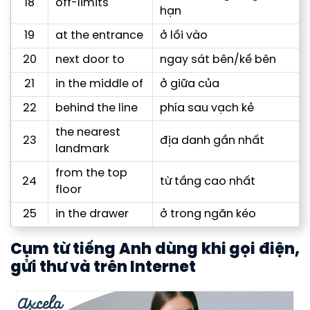
18
off-limits
hạn
19
at the entrance
ở lối vào
20
next door to
ngay sát bên/kế bên
21
in the middle of
ở giữa của
22
behind the line
phía sau vạch kẻ
the nearest
23
địa danh gần nhất
landmark
from the top
24
từ tầng cao nhất
floor
25
in the drawer
ở trong ngăn kéo
Cụm từ tiếng Anh dùng khi gọi điện,
gửi thư và trên Internet