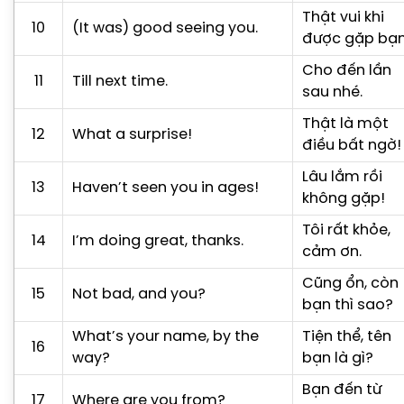
Thật vui khi
10
(It was) good seeing you.
được gặp bạn
Cho đến lần
11
Till next time.
sau nhé.
Thật là một
12
What a surprise!
điều bất ngờ!
Lâu lắm rồi
13
Haven’t seen you in ages!
không gặp!
Tôi rất khỏe,
14
I’m doing great, thanks.
cảm ơn.
Cũng ổn, còn
15
Not bad, and you?
bạn thì sao?
What’s your name, by the
Tiện thể, tên
16
way?
bạn là gì?
Bạn đến từ
17
Where are you from?