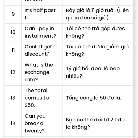
It’s half past
Bây giờ là 11 giờ rưỡi. (Liên
9
11.
quan đến số giờ)
Can I pay in
Tôi có thể trả góp được
10
installment?
không?
Could I get a
Tôi có thể được giảm giá
11
discount?
không?
What is the
Tỷ giá hối đoái là bao
12
exchange
nhiêu?
rate?
The total
13
comes to
Tổng cộng là 50 đô la.
$50.
Can you
Bạn có thể đổi tờ 20 đô
14
break a
la không?
twenty?