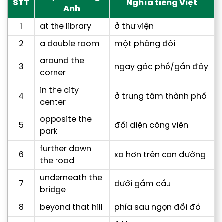
STT
Nghĩa tiếng Việt
Anh
1
at the library
ở thư viện
2
a double room
một phòng đôi
around the
3
ngay góc phố/gần đây
corner
in the city
4
ở trung tâm thành phố
center
opposite the
5
đối diện công viên
park
further down
6
xa hơn trên con đường
the road
underneath the
7
dưới gầm cầu
bridge
8
beyond that hill
phía sau ngọn đồi đó