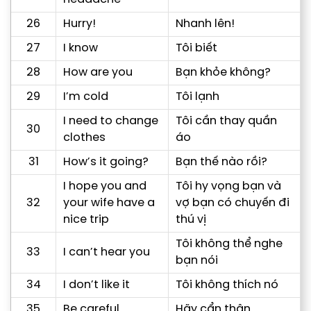
26
Hurry!
Nhanh lên!
27
I know
Tôi biết
28
How are you
Bạn khỏe không?
29
I’m cold
Tôi lạnh
I need to change
Tôi cần thay quần
30
clothes
áo
31
How’s it going?
Bạn thế nào rồi?
I hope you and
Tôi hy vọng bạn và
32
your wife have a
vợ bạn có chuyến đi
nice trip
thú vị
Tôi không thể nghe
33
I can’t hear you
bạn nói
34
I don’t like it
Tôi không thích nó
35
Be careful
Hãy cẩn thận