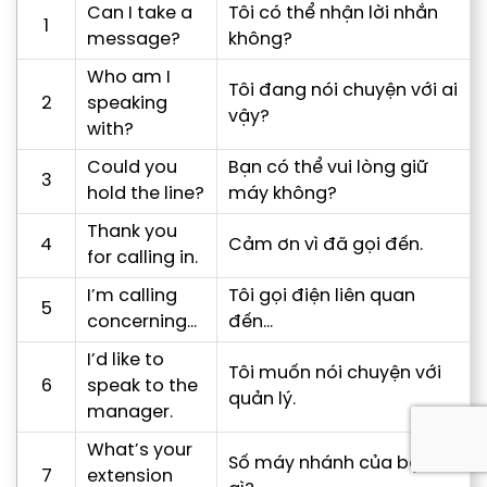
Can I take a
Tôi có thể nhận lời nhắn
1
message?
không?
Who am I
Tôi đang nói chuyện với ai
2
speaking
vậy?
with?
Could you
Bạn có thể vui lòng giữ
3
hold the line?
máy không?
Thank you
4
Cảm ơn vì đã gọi đến.
for calling in.
I’m calling
Tôi gọi điện liên quan
5
concerning…
đến…
I’d like to
Tôi muốn nói chuyện với
6
speak to the
quản lý.
manager.
What’s your
Số máy nhánh của bạn là
7
extension