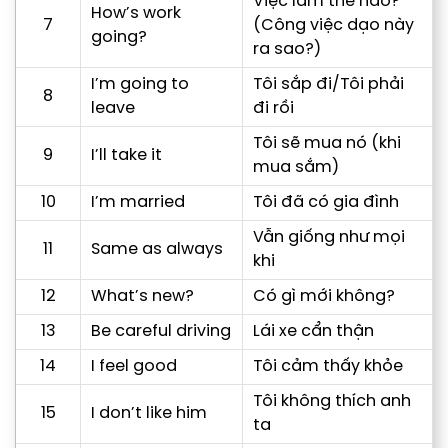
Việc làm thế nào?
How’s work
7
(Công việc dạo này
going?
ra sao?)
I’m going to
Tôi sắp đi/Tôi phải
8
leave
đi rồi
Tôi sẽ mua nó (khi
9
I’ll take it
mua sắm)
10
I’m married
Tôi đã có gia đình
Vẫn giống như mọi
11
Same as always
khi
12
What’s new?
Có gì mới không?
13
Be careful driving
Lái xe cẩn thận
14
I feel good
Tôi cảm thấy khỏe
Tôi không thích anh
15
I don’t like him
ta