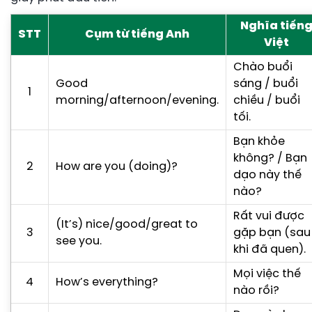
Nghĩa tiến
STT
Cụm từ tiếng Anh
Việt
Chào buổi
Good
sáng / buổi
1
morning/afternoon/evening.
chiều / buổi
tối.
Bạn khỏe
không? / Bạn
2
How are you (doing)?
dạo này thế
nào?
Rất vui được
(It’s) nice/good/great to
3
gặp bạn (sau
see you.
khi đã quen).
Mọi việc thế
4
How’s everything?
nào rồi?