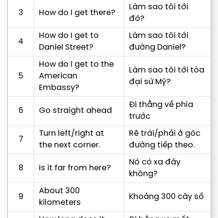
Làm sao tôi tới
3
How do I get there?
đó?
How do I get to
Làm sao tôi tới
4
Daniel Street?
đường Daniel?
How do I get to the
Làm sao tôi tới tòa
5
American
đại sứ Mỹ?
Embassy?
Đi thẳng về phía
6
Go straight ahead
trước
Turn left/right at
Rẽ trái/phải ở góc
7
the next corner.
đường tiếp theo.
Nó có xa đây
8
Is it far from here?
không?
About 300
9
Khoảng 300 cây số
kilometers