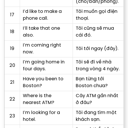
(chỗ/bàn/phòng).
I’d like to make a
Tôi muốn gọi điện
17
phone call.
thoại.
I’ll take that one
Tôi cũng sẽ mua
18
also.
cái đó.
I’m coming right
19
Tôi tới ngay (đây).
now.
I’m going home in
Tôi sẽ đi về nhà
20
four days.
trong vòng 4 ngày.
Have you been to
Bạn từng tới
21
Boston?
Boston chưa?
Where is the
Cây ATM gần nhất
22
nearest ATM?
ở đâu?
I’m looking for a
Tôi đang tìm một
23
hotel.
khách sạn.