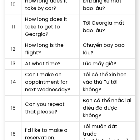
How long does it
Đi bằng xe mất
10
take by car?
bao lâu?
How long does it
Tới Georgia mất
11
take to get to
bao lâu?
Georgia?
How long is the
Chuyến bay bao
12
flight?
lâu?
13
At what time?
Lúc mấy giờ?
Can I make an
Tôi có thể xin hẹn
14
appointment for
vào thứ Tư tới
next Wednesday?
không?
Bạn có thể nhắc lại
Can you repeat
15
điều đó được
that please?
không?
Tôi muốn đặt
I’d like to make a
16
trước
reservation.