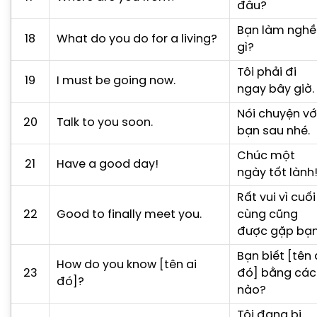
đâu?
Bạn làm nghề
18
What do you do for a living?
gì?
Tôi phải đi
19
I must be going now.
ngay bây giờ.
Nói chuyện vớ
20
Talk to you soon.
bạn sau nhé.
Chúc một
21
Have a good day!
ngày tốt lành
Rất vui vì cuối
22
Good to finally meet you.
cùng cũng
được gặp bạn
Bạn biết [tên 
How do you know [tên ai
23
đó] bằng các
đó]?
nào?
Tôi đang bị