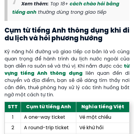
Xem thêm:
Top 18+
cách chào hỏi bằng
tiếng anh
thường dùng trong giao tiếp
Cụm từ tiếng Anh thông dụng khi đi
du lịch và hỏi phương hướng
Kỹ năng hỏi đường và giao tiếp cơ bản là vô cùng
quan trọng để hành trình du lịch nước ngoài của
bạn diễn ra suôn sẻ và thú vị. Khi nắm được các
từ
vựng tiếng Anh thông dụng
liên quan đến di
chuyển và địa điểm, bạn sẽ dễ dàng tìm thấy nơi
cần đến, thuê phòng hay xử lý các tình huống bất
ngờ một cách tự tin.
STT
Cụm từ tiếng Anh
Nghĩa tiếng Việt
1
A one-way ticket
Vé một chiều
2
A round-trip ticket
Vé khứ hồi