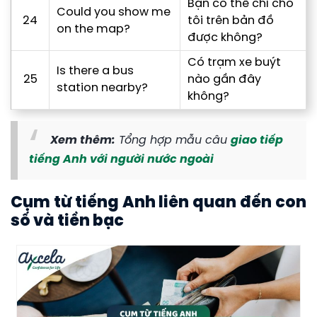
Bạn có thể chỉ cho
Could you show me
24
tôi trên bản đồ
on the map?
được không?
Có trạm xe buýt
Is there a bus
25
nào gần đây
station nearby?
không?
Xem thêm:
Tổng hợp mẫu câu
giao tiếp
tiếng Anh với người nước ngoài
Cụm từ tiếng Anh liên quan đến con
số và tiền bạc