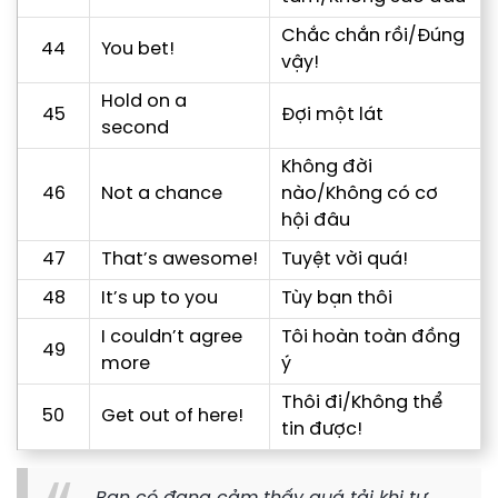
Chắc chắn rồi/Đúng
44
You bet!
vậy!
Hold on a
45
Đợi một lát
second
Không đời
46
Not a chance
nào/Không có cơ
hội đâu
47
That’s awesome!
Tuyệt vời quá!
48
It’s up to you
Tùy bạn thôi
I couldn’t agree
Tôi hoàn toàn đồng
49
more
ý
Thôi đi/Không thể
50
Get out of here!
tin được!