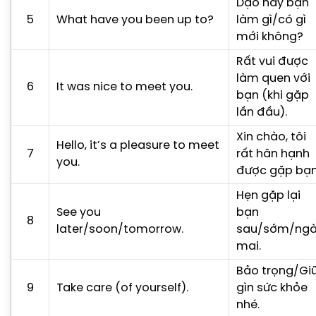
Dạo này bạn
5
What have you been up to?
làm gì/có gì
mới không?
Rất vui được
làm quen với
6
It was nice to meet you.
bạn (khi gặp
lần đầu).
Xin chào, tôi
Hello, it’s a pleasure to meet
7
rất hân hạnh
you.
được gặp bạn
Hẹn gặp lại
See you
bạn
8
later/soon/tomorrow.
sau/sớm/ng
mai.
Bảo trọng/Gi
9
Take care (of yourself).
gìn sức khỏe
nhé.