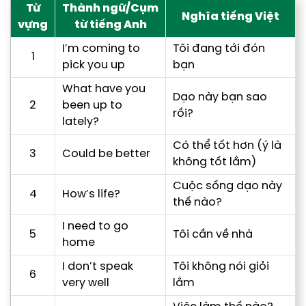
Từ
Thành ngữ/Cụm
Nghĩa tiếng Việt
vựng
từ tiếng Anh
I’m coming to
Tôi đang tới đón
1
pick you up
bạn
What have you
Dạo này bạn sao
2
been up to
rồi?
lately?
Có thể tốt hơn (ý là
3
Could be better
không tốt lắm)
Cuộc sống dạo này
4
How’s life?
thế nào?
I need to go
5
Tôi cần về nhà
home
I don’t speak
Tôi không nói giỏi
6
very well
lắm