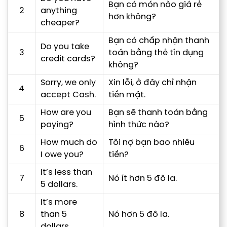
Bạn có món nào giá rẻ
2
anything
hơn không?
cheaper?
Bạn có chấp nhận thanh
Do you take
3
toán bằng thẻ tín dụng
credit cards?
không?
Sorry, we only
Xin lỗi, ở đây chỉ nhận
4
accept Cash.
tiền mặt.
How are you
Bạn sẽ thanh toán bằng
5
paying?
hình thức nào?
How much do
Tôi nợ bạn bao nhiêu
6
I owe you?
tiền?
It’s less than
7
Nó ít hơn 5 đô la.
5 dollars.
It’s more
8
than 5
Nó hơn 5 đô la.
dollars.