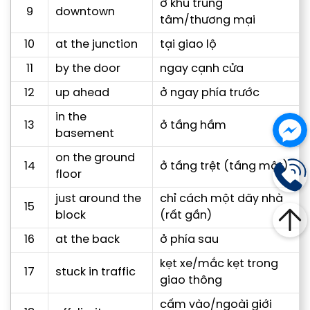
ở khu trung
9
downtown
tâm/thương mại
10
at the junction
tại giao lộ
11
by the door
ngay cạnh cửa
12
up ahead
ở ngay phía trước
in the
13
ở tầng hầm
basement
on the ground
14
ở tầng trệt (tầng một)
floor
just around the
chỉ cách một dãy nhà
15
block
(rất gần)
16
at the back
ở phía sau
kẹt xe/mắc kẹt trong
17
stuck in traffic
giao thông
cấm vào/ngoài giới