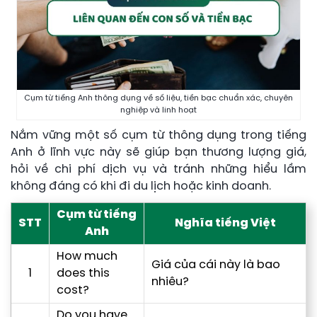
Cụm từ tiếng Anh thông dụng về số liệu, tiền bạc chuẩn xác, chuyên
nghiệp và linh hoạt
Nắm vững một số cụm từ thông dụng trong tiếng
Anh ở lĩnh vực này sẽ giúp bạn thương lượng giá,
hỏi về chi phí dịch vụ và tránh những hiểu lầm
không đáng có khi đi du lịch hoặc kinh doanh.
Cụm từ tiếng
STT
Nghĩa tiếng Việt
Anh
How much
Giá của cái này là bao
1
does this
nhiêu?
cost?
Do you have