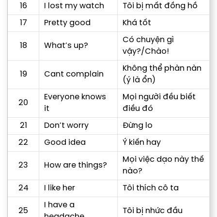
16
I lost my watch
Tôi bị mất đồng hồ
17
Pretty good
Khá tốt
Có chuyện gì
18
What’s up?
vậy?/Chào!
Không thể phàn nàn
19
Cant complain
(ý là ổn)
Everyone knows
Mọi người đều biết
20
it
điều đó
21
Don’t worry
Đừng lo
22
Good idea
Ý kiến hay
Mọi việc dạo này thế
23
How are things?
nào?
24
I like her
Tôi thích cô ta
I have a
25
Tôi bị nhức đầu
headache