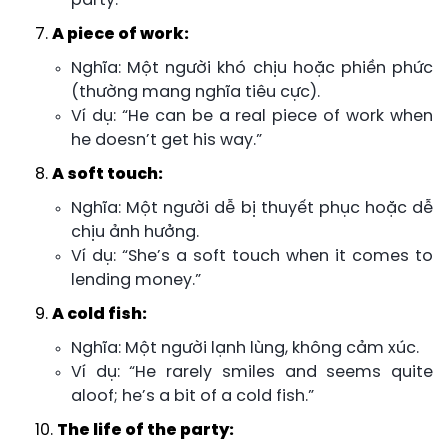
party.”
A piece of work:
Nghĩa: Một người khó chịu hoặc phiền phức
(thường mang nghĩa tiêu cực).
Ví dụ: “He can be a real piece of work when
he doesn’t get his way.”
A soft touch:
Nghĩa: Một người dễ bị thuyết phục hoặc dễ
chịu ảnh hưởng.
Ví dụ: “She’s a soft touch when it comes to
lending money.”
A cold fish:
Nghĩa: Một người lạnh lùng, không cảm xúc.
Ví dụ: “He rarely smiles and seems quite
aloof; he’s a bit of a cold fish.”
The life of the party: