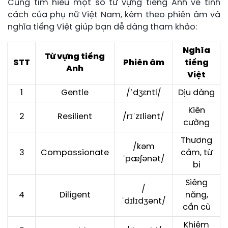
Cùng tìm hiểu một số từ vựng tiếng Anh về tính
cách của phụ nữ Việt Nam, kèm theo phiên âm và
nghĩa tiếng Việt giúp bạn dễ dàng tham khảo:
Nghĩa
Từ vựng tiếng
STT
Phiên âm
tiếng
Anh
Việt
1
Gentle
/ˈdʒɛntl/
Dịu dàng
Kiên
2
Resilient
/rɪˈzɪliənt/
cường
Thương
/kəm
3
Compassionate
cảm, từ
ˈpæʃənət/
bi
Siêng
/
4
Diligent
năng,
ˈdɪlɪdʒənt/
cần cù
Khiêm