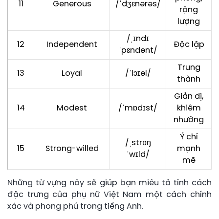
11
Generous
/ˈdʒɛnərəs/
rộng
lượng
/ˌɪndɪ
12
Independent
Độc lập
ˈpɛndənt/
Trung
13
Loyal
/ˈlɔɪəl/
thành
Giản dị,
14
Modest
/ˈmɒdɪst/
khiêm
nhường
Ý chí
/ˌstrɒŋ
15
Strong-willed
mạnh
ˈwɪld/
mẽ
Những từ vựng này sẽ giúp bạn miêu tả tính cách
đặc trưng của phụ nữ Việt Nam một cách chính
xác và phong phú trong tiếng Anh.