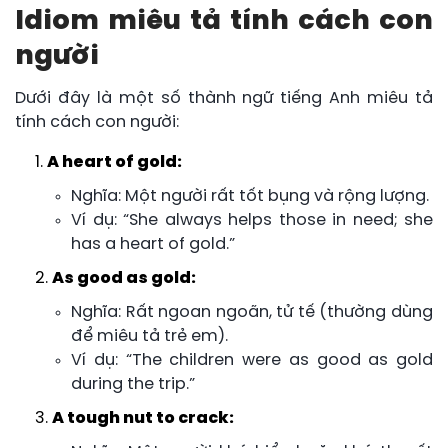
Idiom miêu tả tính cách con
người
Dưới đây là một số thành ngữ tiếng Anh miêu tả
tính cách con người:
A heart of gold:
Nghĩa: Một người rất tốt bụng và rộng lượng.
Ví dụ: “She always helps those in need; she
has a heart of gold.”
As good as gold:
Nghĩa: Rất ngoan ngoãn, tử tế (thường dùng
để miêu tả trẻ em).
Ví dụ: “The children were as good as gold
during the trip.”
A tough nut to crack: