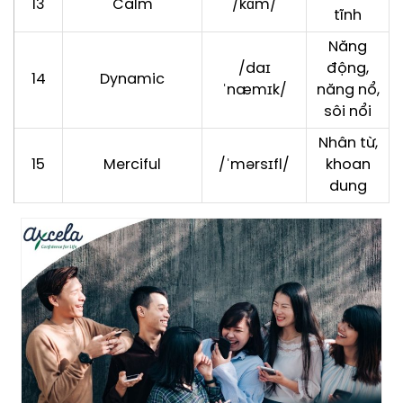
13
Calm
/kɑm/
tĩnh
Năng
/daɪ
động,
14
Dynamic
ˈnæmɪk/
năng nổ,
sôi nổi
Nhân từ,
15
Merciful
/ˈmərsɪfl/
khoan
dung