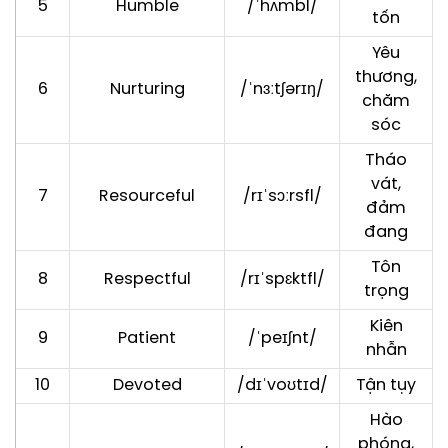
5
Humble
/ˈhʌmbl/
tốn
Yêu
thương,
6
Nurturing
/ˈnɜːtʃərɪŋ/
chăm
sóc
Tháo
vát,
7
Resourceful
/rɪˈsɔːrsfl/
đảm
đang
Tôn
8
Respectful
/rɪˈspɛktfl/
trọng
Kiên
9
Patient
/ˈpeɪʃnt/
nhẫn
10
Devoted
/dɪˈvoʊtɪd/
Tận tụy
Hào
phóng,