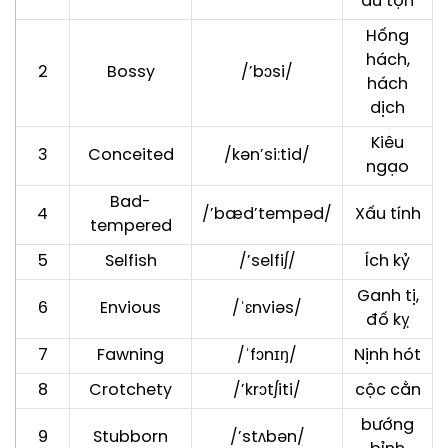
dữ tợn
Hống
hách,
2
Bossy
/’bɔsi/
hách
dịch
Kiêu
3
Conceited
/kən’si:tid/
ngạo
Bad-
4
/’bæd’tempəd/
Xấu tính
tempered
5
Selfish
/’selfi∫/
Ích kỷ
Ganh tị,
6
Envious
/ˈɛnviəs/
đố kỵ
7
Fawning
/ˈfɔnɪŋ/
Nịnh hót
8
Crotchety
/’krɔt∫iti/
cộc cằn
bướng
9
Stubborn
/’stʌbən/