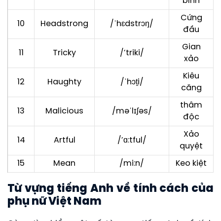
bỉnh
Cứng
10
Headstrong
/ˈhɛdstrɔŋ/
đầu
Gian
11
Tricky
/’triki/
xảo
Kiêu
12
Haughty
/ˈhɔt̮i/
căng
thâm
13
Malicious
/məˈlɪʃəs/
độc
Xảo
14
Artful
/’ɑ:tful/
quyệt
15
Mean
/mi:n/
Keo kiệt
Từ vựng tiếng Anh về tính cách của
phụ nữ Việt Nam