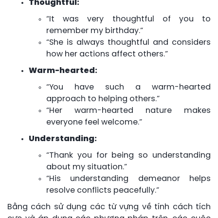
Thoughtful:
“It was very thoughtful of you to
remember my birthday.”
“She is always thoughtful and considers
how her actions affect others.”
Warm-hearted:
“You have such a warm-hearted
approach to helping others.”
“Her warm-hearted nature makes
everyone feel welcome.”
Understanding:
“Thank you for being so understanding
about my situation.”
“His understanding demeanor helps
resolve conflicts peacefully.”
Bằng cách sử dụng các từ vựng về tính cách tích