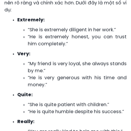
nên rõ ràng và chính xác hơn. Dưới đây là một số ví
dụ:
Extremely:
“She is extremely diligent in her work.”
“He is extremely honest, you can trust
him completely.”
Very:
“My friend is very loyal, she always stands
by me.”
“He is very generous with his time and
money.”
Quite:
“She is quite patient with children.”
“He is quite humble despite his success.”
Really: