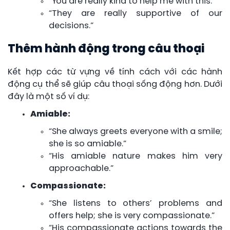
“You are really kind to help me with this.”
“They are really supportive of our
decisions.”
Thêm hành động trong câu thoại
Kết hợp các từ vựng về tính cách với các hành
động cụ thể sẽ giúp câu thoại sống động hơn. Dưới
đây là một số ví dụ:
Amiable:
“She always greets everyone with a smile;
she is so amiable.”
“His amiable nature makes him very
approachable.”
Compassionate:
“She listens to others’ problems and
offers help; she is very compassionate.”
“His compassionate actions towards the