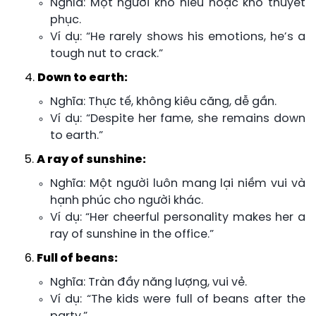
Nghĩa: Một người khó hiểu hoặc khó thuyết
phục.
Ví dụ: “He rarely shows his emotions, he’s a
tough nut to crack.”
Down to earth:
Nghĩa: Thực tế, không kiêu căng, dễ gần.
Ví dụ: “Despite her fame, she remains down
to earth.”
A ray of sunshine:
Nghĩa: Một người luôn mang lại niềm vui và
hạnh phúc cho người khác.
Ví dụ: “Her cheerful personality makes her a
ray of sunshine in the office.”
Full of beans:
Nghĩa: Tràn đầy năng lượng, vui vẻ.
Ví dụ: “The kids were full of beans after the