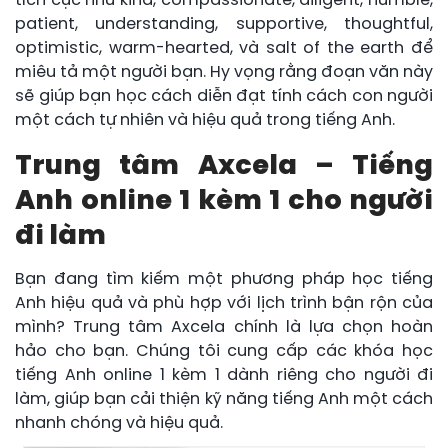
tích cực như kind, compassionate, diligent, humble,
patient, understanding, supportive, thoughtful,
optimistic, warm-hearted, và salt of the earth để
miêu tả một người bạn. Hy vọng rằng đoạn văn này
sẽ giúp bạn học cách diễn đạt tính cách con người
một cách tự nhiên và hiệu quả trong tiếng Anh.
Trung tâm Axcela – Tiếng
Anh online 1 kèm 1 cho người
đi làm
Bạn đang tìm kiếm một phương pháp học tiếng
Anh hiệu quả và phù hợp với lịch trình bận rộn của
mình? Trung tâm Axcela chính là lựa chọn hoàn
hảo cho bạn. Chúng tôi cung cấp các khóa học
tiếng Anh online 1 kèm 1 dành riêng cho người đi
làm, giúp bạn cải thiện kỹ năng tiếng Anh một cách
nhanh chóng và hiệu quả.