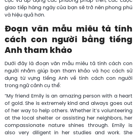
cực và áp dụng các phương pháp trên, các cuộc
giao tiếp hàng ngày của bạn sẽ trở nên phong phú
và hiệu quả hơn.
Đoạn văn mẫu miêu tả tính
cách con người bằng tiếng
Anh tham khảo
Dưới đây là đoạn văn mẫu miêu tả tính cách con
người nhằm giúp bạn tham khảo và học cách sử
dụng từ vựng tiếng Anh về tính cách con người
trong ngữ cảnh cụ thể:
“My friend Emily is an amazing person with a heart
of gold. She is extremely kind and always goes out
of her way to help others. Whether it’s volunteering
at the local shelter or assisting her neighbors, her
compassionate nature shines through. Emily is
also very diligent in her studies and work. She