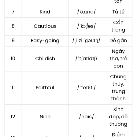
tốn
7
Kind
/kaɪnd/
Tử tế
Cẩn
8
Cautious
/’kɔ:∫əs/
trọng
9
Easy-going
/ˌiːzi ˈɡəʊɪŋ/
Dễ gần
Ngây
10
Childish
/ˈtʃaɪldɪʃ/
thơ, trẻ
con
Chung
thủy,
11
Faithful
/ˈfeɪθfl/
trung
thành
Xinh
12
Nice
/nais/
đẹp, dễ
thương
Điềm