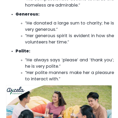
homeless are admirable.”
Generous:
“He donated a large sum to charity; he is
very generous.”
“Her generous spirit is evident in how she
volunteers her time.”
Polite:
“He always says ‘please’ and ‘thank you’;
he is very polite.”
“Her polite manners make her a pleasure
to interact with.”