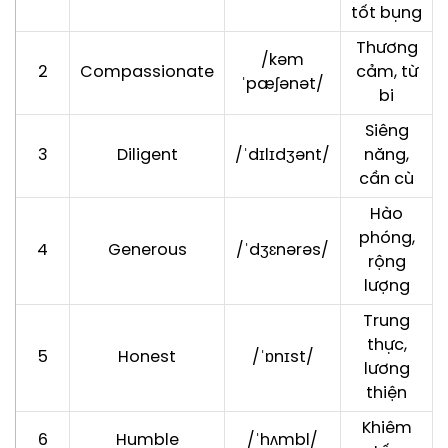
tốt bụng
Thương
/kəm
2
Compassionate
cảm, từ
ˈpæʃənət/
bi
Siêng
3
Diligent
/ˈdɪlɪdʒənt/
năng,
cần cù
Hào
phóng,
4
Generous
/ˈdʒɛnərəs/
rộng
lượng
Trung
thực,
5
Honest
/ˈɒnɪst/
lương
thiện
Khiêm
6
Humble
/ˈhʌmbl/