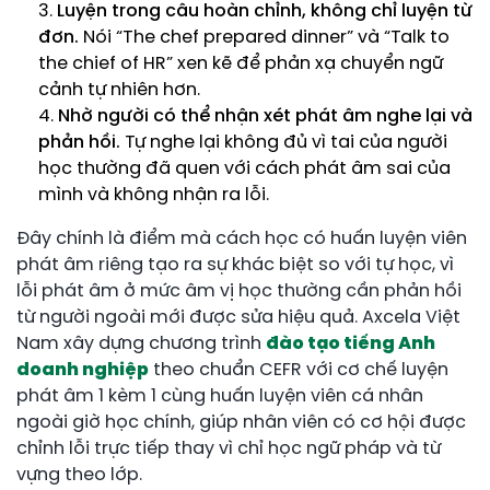
Luyện trong câu hoàn chỉnh, không chỉ luyện từ
đơn.
Nói “The chef prepared dinner” và “Talk to
the chief of HR” xen kẽ để phản xạ chuyển ngữ
cảnh tự nhiên hơn.
Nhờ người có thể nhận xét phát âm nghe lại và
phản hồi.
Tự nghe lại không đủ vì tai của người
học thường đã quen với cách phát âm sai của
mình và không nhận ra lỗi.
Đây chính là điểm mà cách học có huấn luyện viên
phát âm riêng tạo ra sự khác biệt so với tự học, vì
lỗi phát âm ở mức âm vị học thường cần phản hồi
từ người ngoài mới được sửa hiệu quả. Axcela Việt
Nam xây dựng chương trình
đào tạo tiếng Anh
doanh nghiệp
theo chuẩn CEFR với cơ chế luyện
phát âm 1 kèm 1 cùng huấn luyện viên cá nhân
ngoài giờ học chính, giúp nhân viên có cơ hội được
chỉnh lỗi trực tiếp thay vì chỉ học ngữ pháp và từ
vựng theo lớp.