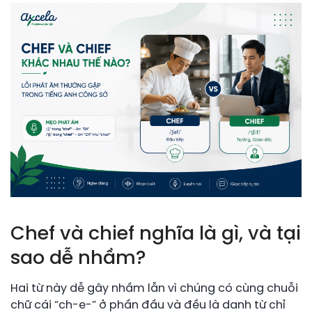
Chef và chief nghĩa là gì, và tại
sao dễ nhầm?
Hai từ này dễ gây nhầm lẫn vì chúng có cùng chuỗi
chữ cái “ch-e-” ở phần đầu và đều là danh từ chỉ