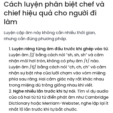
Cách luyện phân biệt chef và
chief hiệu quả cho người đi
làm
Luyện cặp âm này không cần nhiều thời gian,
nhưng cần đúng phương pháp.
Luyện riêng từng âm đầu trước khi ghép vào từ.
Luyện âm /ʃ/ bằng cách nói “sh, sh, sh” và cảm
nhận môi hơi tròn, không có phụ âm /t/ nào.
Luyện âm /tʃ/ bằng cách nói “ch, ch, ch” và cảm
nhận sự bật nhẹ của lưỡi chạm vào vòm miệng
phía sau răng. Hai cảm giác này rất khác nhau
trong miệng dù trông giống nhau khi viết.
Nghe nhiều lần trước khi tự nói.
Tìm ví dụ audio
của cả hai từ từ từ điển phát âm như Cambridge
Dictionary hoặc Merriam-Webster, nghe lặp lại ít
nhất 10 lần trước khi tự bắt chước.