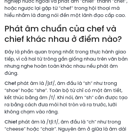
nghiệp nước ngoài và phát âm “chief” thành “chef”,
hoặc ngược lại gặp từ “chef” trong hội thoại mà
hiểu nhầm là đang nói đến một lãnh đạo cấp cao.
Phát âm chuẩn của chef và
chief khác nhau ở điểm nào?
Đây là phần quan trọng nhất trong thực hành giao
tiếp, vì cả hai từ trông gần giống nhau trên văn bản
nhưng nghe hoàn toàn khác nhau nếu phát âm
đúng.
Chef
phát âm là /ʃɛf/, âm đầu là “sh” như trong
“shoe” hoặc “she”. Toàn bộ từ chỉ có một âm tiết,
kết thúc bằng âm /f/. Khi nói, âm “sh” cần được tạo
ra bằng cách đưa môi hơi tròn và ra trước, lưỡi
không chạm vào răng.
Chief
phát âm là /tʃiːf/, âm đầu là “ch” như trong
“cheese” hoặc “chair”. Nguyên âm ở giữa là âm dài