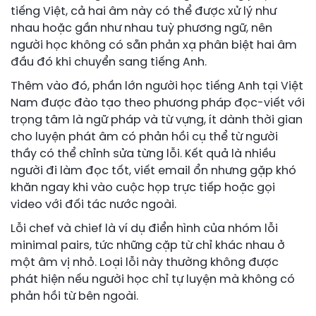
tiếng Việt, cả hai âm này có thể được xử lý như
nhau hoặc gần như nhau tuỳ phương ngữ, nên
người học không có sẵn phản xạ phân biệt hai âm
đầu đó khi chuyển sang tiếng Anh.
Thêm vào đó, phần lớn người học tiếng Anh tại Việt
Nam được đào tạo theo phương pháp đọc-viết với
trọng tâm là ngữ pháp và từ vựng, ít dành thời gian
cho luyện phát âm có phản hồi cụ thể từ người
thầy có thể chỉnh sửa từng lỗi. Kết quả là nhiều
người đi làm đọc tốt, viết email ổn nhưng gặp khó
khăn ngay khi vào cuộc họp trực tiếp hoặc gọi
video với đối tác nước ngoài.
Lỗi chef và chief là ví dụ điển hình của nhóm lỗi
minimal pairs, tức những cặp từ chỉ khác nhau ở
một âm vị nhỏ. Loại lỗi này thường không được
phát hiện nếu người học chỉ tự luyện mà không có
phản hồi từ bên ngoài.