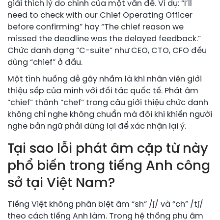
giải thích lý do chính của một vấn đề. Ví dụ: “I’ll
need to check with our Chief Operating Officer
before confirming” hay “The chief reason we
missed the deadline was the delayed feedback.”
Chức danh dạng “C-suite” như CEO, CTO, CFO đều
dùng “chief” ở đầu.
Một tình huống dễ gây nhầm là khi nhân viên giới
thiệu sếp của mình với đối tác quốc tế. Phát âm
“chief” thành “chef” trong câu giới thiệu chức danh
không chỉ nghe không chuẩn mà đôi khi khiến người
nghe bản ngữ phải dừng lại để xác nhận lại ý.
Tại sao lỗi phát âm cặp từ này
phổ biến trong tiếng Anh công
sở tại Việt Nam?
Tiếng Việt không phân biệt âm “sh” /ʃ/ và “ch” /tʃ/
theo cách tiếng Anh làm. Trong hệ thống phụ âm