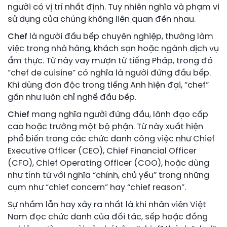
người có vị trí nhất định. Tuy nhiên nghĩa và phạm vi
sử dụng của chúng không liên quan đến nhau.
Chef
là người đầu bếp chuyên nghiệp, thường làm
việc trong nhà hàng, khách sạn hoặc ngành dịch vụ
ẩm thực. Từ này vay mượn từ tiếng Pháp, trong đó
“chef de cuisine” có nghĩa là người đứng đầu bếp.
Khi dùng đơn độc trong tiếng Anh hiện đại, “chef”
gần như luôn chỉ nghề đầu bếp.
Chief
mang nghĩa người đứng đầu, lãnh đạo cấp
cao hoặc trưởng một bộ phận. Từ này xuất hiện
phổ biến trong các chức danh công việc như Chief
Executive Officer (CEO), Chief Financial Officer
(CFO), Chief Operating Officer (COO), hoặc dùng
như tính từ với nghĩa “chính, chủ yếu” trong những
cụm như “chief concern” hay “chief reason”.
Sự nhầm lẫn hay xảy ra nhất là khi nhân viên Việt
Nam đọc chức danh của đối tác, sếp hoặc đồng