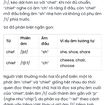
/iː/, kéo dài hơn so với “chef”. Khi nói đủ chuẩn,
“chief” nghe có âm “ch” rõ ràng ở đầu, còn “chef”
mở đầu bằng âm “sh” nhẹ hơn và không có phụ âm
/t/ phía trước.
Sơ đồ phân biệt ngắn gọn:
Phiên
Âm
Từ
Ví dụ âm tương tự
âm
đầu
chef
/ʃɛf/
“sh”
she, shoe, share
cheese, chair,
chief
/tʃiːf/
“ch”
choose
Người Việt thường mắc hai lỗi phổ biến: một là
phát âm “chef” và “chief” giống hệt nhau do thói
quen đọc theo mặt chữ; hai là đọc sai phụ âm cuối
của “chief”, biến âm /f/ cuối thành âm gần với “p”
(nghe như “chíp”), do phản xạ đọc “-ief” theo cách
đánh vần tiếng Việt thay vì giữ âm /f/ tiếng Anh.