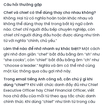
Câu hỏi thường gặp
Chef và chief có thể dùng thay cho nhau không?
Không. Hai từ có nghĩa hoàn toàn khác nhau và
không thể dùng thay thế trong bất kỳ ngữ cảnh
nào. Chef chỉ người đầu bếp chuyên nghiệp, còn
chief chỉ người đứng đầu hoặc được dùng như tính
từ với nghĩa “chính, chủ yếu.”
Làm thế nào để nhớ nhanh sự khác biệt?
Một cách
ghi nhớ đơn giản: “chef” bắt đầu bằng âm “sh” như
“she cooks”, còn “chief” bắt đầu bằng âm “ch” như
“choose a leader.” Nghĩa và âm có thể nhớ cùng
một lúc thông qua câu gợi nhớ này.
Trong email tiếng Anh công sở, cần chú ý gì khi
dùng “chief”?
Khi viết chức danh đầy đủ như Chief
Executive Officer hay Chief Financial Officer, viết
hoa chữ đầu của mỗi từ theo quy tắc chức danh
chính thức. Khi dùng “chief” như tính từ trong câu