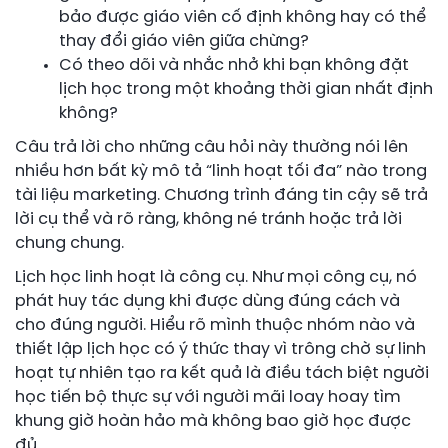
bảo được giáo viên cố định không hay có thể
thay đổi giáo viên giữa chừng?
Có theo dõi và nhắc nhở khi bạn không đặt
lịch học trong một khoảng thời gian nhất định
không?
Câu trả lời cho những câu hỏi này thường nói lên
nhiều hơn bất kỳ mô tả “linh hoạt tối đa” nào trong
tài liệu marketing. Chương trình đáng tin cậy sẽ trả
lời cụ thể và rõ ràng, không né tránh hoặc trả lời
chung chung.
Lịch học linh hoạt là công cụ. Như mọi công cụ, nó
phát huy tác dụng khi được dùng đúng cách và
cho đúng người. Hiểu rõ mình thuộc nhóm nào và
thiết lập lịch học có ý thức thay vì trông chờ sự linh
hoạt tự nhiên tạo ra kết quả là điều tách biệt người
học tiến bộ thực sự với người mãi loay hoay tìm
khung giờ hoàn hảo mà không bao giờ học được
đủ.