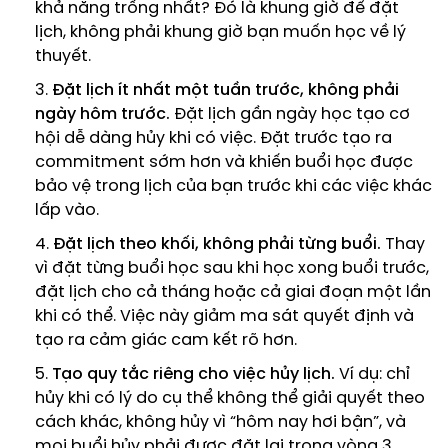
khả năng trống nhất? Đó là khung giờ để đặt
lịch, không phải khung giờ bạn muốn học về lý
thuyết.
Đặt lịch ít nhất một tuần trước, không phải
ngày hôm trước.
Đặt lịch gần ngày học tạo cơ
hội dễ dàng hủy khi có việc. Đặt trước tạo ra
commitment sớm hơn và khiến buổi học được
bảo vệ trong lịch của bạn trước khi các việc khác
lấp vào.
Đặt lịch theo khối, không phải từng buổi.
Thay
vì đặt từng buổi học sau khi học xong buổi trước,
đặt lịch cho cả tháng hoặc cả giai đoạn một lần
khi có thể. Việc này giảm ma sát quyết định và
tạo ra cảm giác cam kết rõ hơn.
Tạo quy tắc riêng cho việc hủy lịch.
Ví dụ: chỉ
hủy khi có lý do cụ thể không thể giải quyết theo
cách khác, không hủy vì “hôm nay hơi bận”, và
mọi buổi hủy phải được đặt lại trong vòng 3