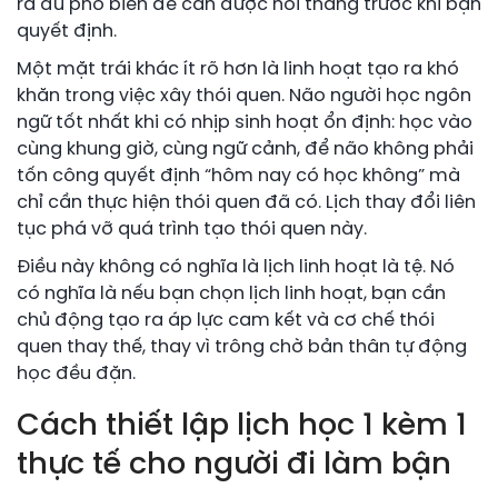
ra đủ phổ biến để cần được nói thẳng trước khi bạn
quyết định.
Một mặt trái khác ít rõ hơn là linh hoạt tạo ra khó
khăn trong việc xây thói quen. Não người học ngôn
ngữ tốt nhất khi có nhịp sinh hoạt ổn định: học vào
cùng khung giờ, cùng ngữ cảnh, để não không phải
tốn công quyết định “hôm nay có học không” mà
chỉ cần thực hiện thói quen đã có. Lịch thay đổi liên
tục phá vỡ quá trình tạo thói quen này.
Điều này không có nghĩa là lịch linh hoạt là tệ. Nó
có nghĩa là nếu bạn chọn lịch linh hoạt, bạn cần
chủ động tạo ra áp lực cam kết và cơ chế thói
quen thay thế, thay vì trông chờ bản thân tự động
học đều đặn.
Cách thiết lập lịch học 1 kèm 1
thực tế cho người đi làm bận