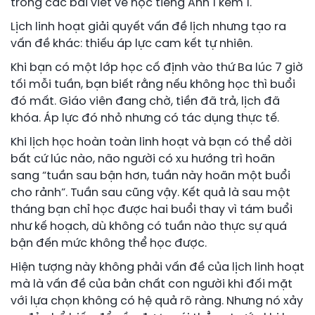
trong các bài viết về học tiếng Anh 1 kèm 1.
Lịch linh hoạt giải quyết vấn đề lịch nhưng tạo ra
vấn đề khác: thiếu áp lực cam kết tự nhiên.
Khi bạn có một lớp học cố định vào thứ Ba lúc 7 giờ
tối mỗi tuần, bạn biết rằng nếu không học thì buổi
đó mất. Giáo viên đang chờ, tiền đã trả, lịch đã
khóa. Áp lực đó nhỏ nhưng có tác dụng thực tế.
Khi lịch học hoàn toàn linh hoạt và bạn có thể dời
bất cứ lúc nào, não người có xu hướng trì hoãn
sang “tuần sau bận hơn, tuần này hoãn một buổi
cho rảnh”. Tuần sau cũng vậy. Kết quả là sau một
tháng bạn chỉ học được hai buổi thay vì tám buổi
như kế hoạch, dù không có tuần nào thực sự quá
bận đến mức không thể học được.
Hiện tượng này không phải vấn đề của lịch linh hoạt
mà là vấn đề của bản chất con người khi đối mặt
với lựa chọn không có hệ quả rõ ràng. Nhưng nó xảy