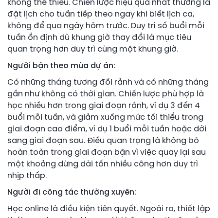
không thể thiếu. Chiến lược hiệu quả nhất thường là
đặt lịch cho tuần tiếp theo ngay khi biết lịch ca,
không để qua ngày hôm trước. Duy trì số buổi mỗi
tuần ổn định dù khung giờ thay đổi là mục tiêu
quan trọng hơn duy trì cùng một khung giờ.
Người bận theo mùa dự án:
Có những tháng tương đối rảnh và có những tháng
gần như không có thời gian. Chiến lược phù hợp là
học nhiều hơn trong giai đoạn rảnh, ví dụ 3 đến 4
buổi mỗi tuần, và giảm xuống mức tối thiểu trong
giai đoạn cao điểm, ví dụ 1 buổi mỗi tuần hoặc dời
sang giai đoạn sau. Điều quan trọng là không bỏ
hoàn toàn trong giai đoạn bận vì việc quay lại sau
một khoảng dừng dài tốn nhiều công hơn duy trì
nhịp thấp.
Người đi công tác thường xuyên:
Học online là điều kiện tiên quyết. Ngoài ra, thiết lập