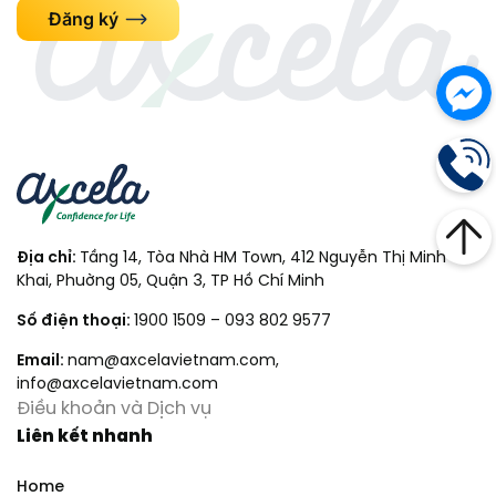
Đăng ký
Địa chỉ:
Tầng 14, Tòa Nhà HM Town, 412 Nguyễn Thị Minh
Khai, Phuờng 05, Quận 3, TP Hồ Chí Minh
Số điện thoại:
1900 1509
–
093 802 9577
Email:
nam@axcelavietnam.com
,
info@axcelavietnam.com
Điều khoản và Dịch vụ
Liên kết nhanh
Home