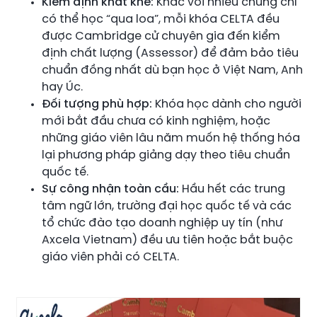
Kiểm định khắt khe:
Khác với nhiều chứng chỉ
có thể học “qua loa”, mỗi khóa CELTA đều
được Cambridge cử chuyên gia đến kiểm
định chất lượng (Assessor) để đảm bảo tiêu
chuẩn đồng nhất dù bạn học ở Việt Nam, Anh
hay Úc.
Đối tượng phù hợp:
Khóa học dành cho người
mới bắt đầu chưa có kinh nghiệm, hoặc
những giáo viên lâu năm muốn hệ thống hóa
lại phương pháp giảng dạy theo tiêu chuẩn
quốc tế.
Sự công nhận toàn cầu:
Hầu hết các trung
tâm ngữ lớn, trường đại học quốc tế và các
tổ chức đào tạo doanh nghiệp uy tín (như
Axcela Vietnam) đều ưu tiên hoặc bắt buộc
giáo viên phải có CELTA.