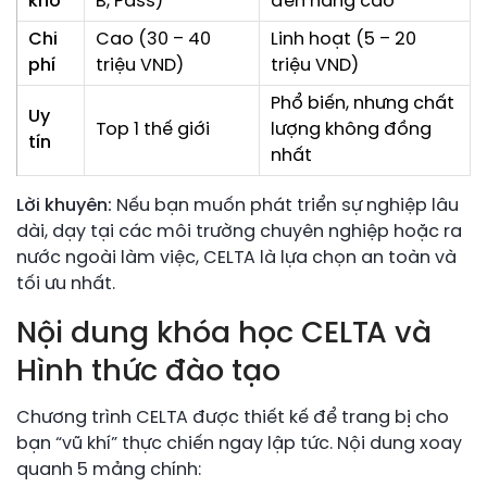
khó
B, Pass)
đến nâng cao
Chi
Cao (30 – 40
Linh hoạt (5 – 20
phí
triệu VND)
triệu VND)
Phổ biến, nhưng chất
Uy
Top 1 thế giới
lượng không đồng
tín
nhất
Lời khuyên:
Nếu bạn muốn phát triển sự nghiệp lâu
dài, dạy tại các môi trường chuyên nghiệp hoặc ra
nước ngoài làm việc, CELTA là lựa chọn an toàn và
tối ưu nhất.
Nội dung khóa học CELTA và
Hình thức đào tạo
Chương trình CELTA được thiết kế để trang bị cho
bạn “vũ khí” thực chiến ngay lập tức. Nội dung xoay
quanh 5 mảng chính: