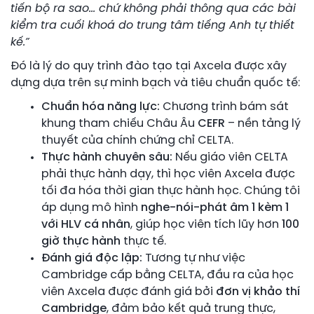
tiến bộ ra sao… chứ không phải thông qua các bài
kiểm tra cuối khoá do trung tâm tiếng Anh tự thiết
kế.”
Đó là lý do quy trình đào tạo tại Axcela được xây
dựng dựa trên sự minh bạch và tiêu chuẩn quốc tế:
Chuẩn hóa năng lực:
Chương trình bám sát
khung tham chiếu Châu Âu
CEFR
– nền tảng lý
thuyết của chính chứng chỉ CELTA.
Thực hành chuyên sâu:
Nếu giáo viên CELTA
phải thực hành dạy, thì học viên Axcela được
tối đa hóa thời gian thực hành học. Chúng tôi
áp dụng mô hình
nghe-nói-phát âm 1 kèm 1
với HLV cá nhân
, giúp học viên tích lũy hơn
100
giờ thực hành
thực tế.
Đánh giá độc lập:
Tương tự như việc
Cambridge cấp bằng CELTA, đầu ra của học
viên Axcela được đánh giá bởi
đơn vị khảo thí
Cambridge
, đảm bảo kết quả trung thực,