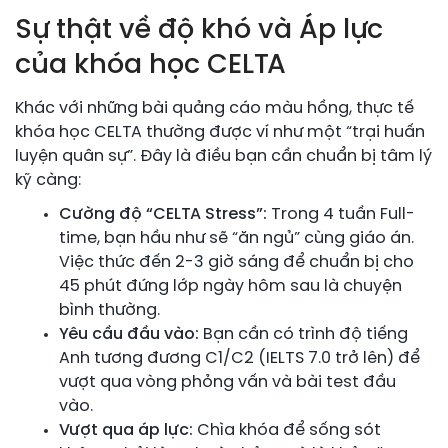
Sự thật về độ khó và Áp lực
của khóa học CELTA
Khác với những bài quảng cáo màu hồng, thực tế
khóa học CELTA thường được ví như một “trại huấn
luyện quân sự”. Đây là điều bạn cần chuẩn bị tâm lý
kỹ càng:
Cường độ “CELTA Stress”:
Trong 4 tuần Full-
time, bạn hầu như sẽ “ăn ngủ” cùng giáo án.
Việc thức đến 2-3 giờ sáng để chuẩn bị cho
45 phút đứng lớp ngày hôm sau là chuyện
bình thường.
Yêu cầu đầu vào:
Bạn cần có trình độ tiếng
Anh tương đương C1/C2 (IELTS 7.0 trở lên) để
vượt qua vòng phỏng vấn và bài test đầu
vào.
Vượt qua áp lực:
Chìa khóa để sống sót