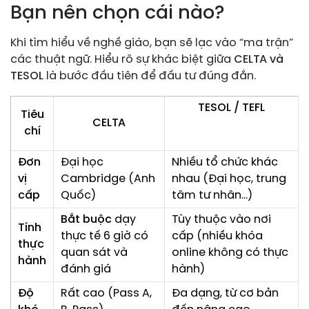
Bạn nên chọn cái nào?
Khi tìm hiểu về nghề giáo, bạn sẽ lạc vào “ma trận”
các thuật ngữ. Hiểu rõ sự khác biệt giữa
CELTA và
TESOL
là bước đầu tiên để đầu tư đúng đắn.
TESOL / TEFL
Tiêu
CELTA
chí
Đơn
Đại học
Nhiều tổ chức khác
vị
Cambridge (Anh
nhau (Đại học, trung
cấp
Quốc)
tâm tư nhân…)
Bắt buộc
dạy
Tùy thuộc vào nơi
Tính
thực tế 6 giờ có
cấp (nhiều khóa
thực
quan sát và
online không có thực
hành
đánh giá
hành)
Độ
Rất cao (Pass A,
Đa dạng, từ cơ bản