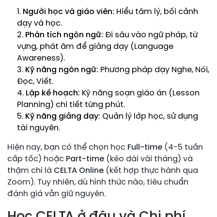
Người học và giáo viên:
Hiểu tâm lý, bối cảnh
dạy và học.
Phân tích ngôn ngữ:
Đi sâu vào ngữ pháp, từ
vựng, phát âm để giảng dạy (Language
Awareness).
Kỹ năng ngôn ngữ:
Phương pháp dạy Nghe, Nói,
Đọc, Viết.
Lập kế hoạch:
Kỹ năng soạn giáo án (Lesson
Planning) chi tiết từng phút.
Kỹ năng giảng dạy:
Quản lý lớp học, sử dụng
tài nguyên.
Hiện nay, bạn có thể chọn học
Full-time
(4-5 tuần
cấp tốc) hoặc
Part-time
(kéo dài vài tháng) và
thậm chí là
CELTA Online
(kết hợp thực hành qua
Zoom). Tuy nhiên, dù hình thức nào, tiêu chuẩn
đánh giá vẫn giữ nguyên.
Học CELTA ở đâu và Chi phí