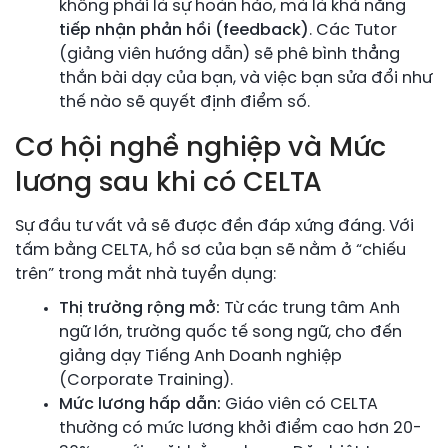
không phải là sự hoàn hảo, mà là khả năng
tiếp nhận phản hồi (feedback)
. Các Tutor
(giảng viên hướng dẫn) sẽ phê bình thẳng
thắn bài dạy của bạn, và việc bạn sửa đổi như
thế nào sẽ quyết định điểm số.
Cơ hội nghề nghiệp và Mức
lương sau khi có CELTA
Sự đầu tư vất vả sẽ được đền đáp xứng đáng. Với
tấm bằng CELTA, hồ sơ của bạn sẽ nằm ở “chiếu
trên” trong mắt nhà tuyển dụng:
Thị trường rộng mở:
Từ các trung tâm Anh
ngữ lớn, trường quốc tế song ngữ, cho đến
giảng dạy Tiếng Anh Doanh nghiệp
(Corporate Training).
Mức lương hấp dẫn:
Giáo viên có CELTA
thường có mức lương khởi điểm cao hơn 20-