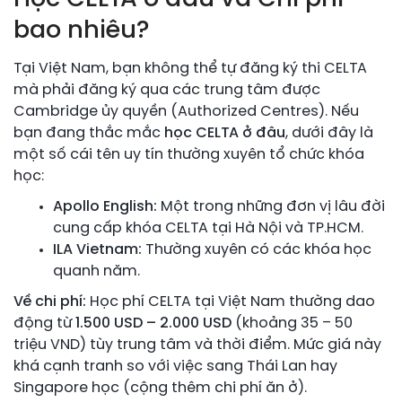
bao nhiêu?
Tại Việt Nam, bạn không thể tự đăng ký thi CELTA
mà phải đăng ký qua các trung tâm được
Cambridge ủy quyền (Authorized Centres). Nếu
bạn đang thắc mắc
học CELTA ở đâu
, dưới đây là
một số cái tên uy tín thường xuyên tổ chức khóa
học:
Apollo English:
Một trong những đơn vị lâu đời
cung cấp khóa CELTA tại Hà Nội và TP.HCM.
ILA Vietnam:
Thường xuyên có các khóa học
quanh năm.
Về chi phí:
Học phí CELTA tại Việt Nam thường dao
động từ
1.500 USD – 2.000 USD
(khoảng 35 – 50
triệu VND) tùy trung tâm và thời điểm. Mức giá này
khá cạnh tranh so với việc sang Thái Lan hay
Singapore học (cộng thêm chi phí ăn ở).