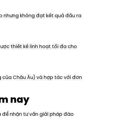
ập nhưng không đạt kết quả đầu ra
ợc thiết kế linh hoạt tối đa cho
g của Châu Âu) và hợp tác với đơn
ôm nay
a để nhận tư vấn giải pháp đào