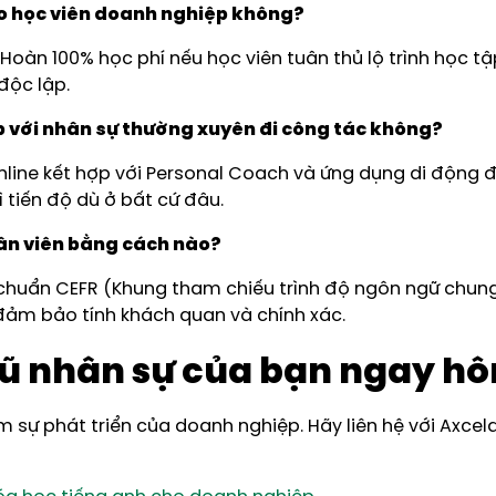
o học viên doanh nghiệp không?
Hoàn 100% học phí nếu học viên tuân thủ lộ trình học t
độc lập.
p với nhân sự thường xuyên đi công tác không?
line kết hợp với Personal Coach và ứng dụng di động đư
ì tiến độ dù ở bất cứ đâu.
hân viên bằng cách nào?
 chuẩn CEFR (Khung tham chiếu trình độ ngôn ngữ chun
 đảm bảo tính khách quan và chính xác.
ũ nhân sự của bạn ngay h
sự phát triển của doanh nghiệp. Hãy liên hệ với Axcel