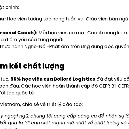
t chính:
âu:
Học viên tương tác hàng tuần với Giáo viên bản ngữ 
ersonal Coach):
Mỗi học viên có một Coach riêng kèm 
a điểm yếu của từng người.
 thực hành Nghe-Nói-Phát âm trên ứng dụng độc quyền 
am kết chất lượng
 tục,
96% học viên của Bolloré Logistics
đã đạt yêu cầ
n đầu. Các học viên hoàn thành cấp độ CEFR B1, CEFR B2
ối tác quốc tế.
etnam, chia sẻ về triết lý đào tạo:
dạy ngoại ngữ, chúng tôi cung cấp công cụ để nhân sự l
ết quả là lời cam kết mạnh mẽ nhất về chất lượng và t