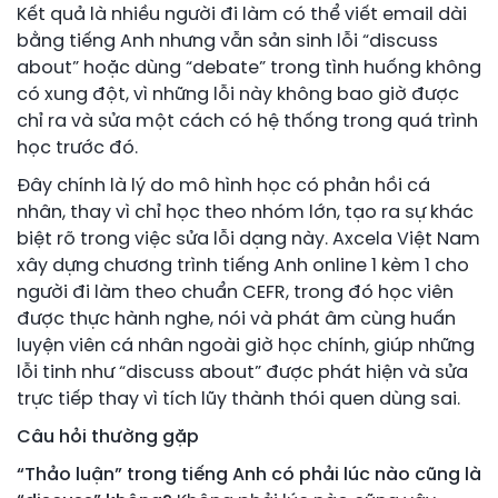
Kết quả là nhiều người đi làm có thể viết email dài
bằng tiếng Anh nhưng vẫn sản sinh lỗi “discuss
about” hoặc dùng “debate” trong tình huống không
có xung đột, vì những lỗi này không bao giờ được
chỉ ra và sửa một cách có hệ thống trong quá trình
học trước đó.
Đây chính là lý do mô hình học có phản hồi cá
nhân, thay vì chỉ học theo nhóm lớn, tạo ra sự khác
biệt rõ trong việc sửa lỗi dạng này. Axcela Việt Nam
xây dựng chương trình tiếng Anh online 1 kèm 1 cho
người đi làm theo chuẩn CEFR, trong đó học viên
được thực hành nghe, nói và phát âm cùng huấn
luyện viên cá nhân ngoài giờ học chính, giúp những
lỗi tinh như “discuss about” được phát hiện và sửa
trực tiếp thay vì tích lũy thành thói quen dùng sai.
Câu hỏi thường gặp
“Thảo luận” trong tiếng Anh có phải lúc nào cũng là