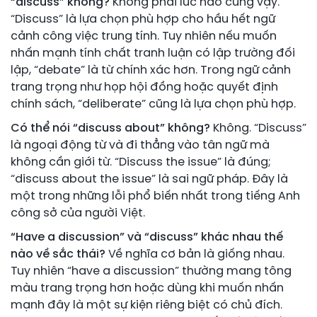
“discuss” không?
Không phải lúc nào cũng vậy.
“Discuss” là lựa chọn phù hợp cho hầu hết ngữ
cảnh công việc trung tính. Tuy nhiên nếu muốn
nhấn mạnh tính chất tranh luận có lập trường đối
lập, “debate” là từ chính xác hơn. Trong ngữ cảnh
trang trọng như họp hội đồng hoặc quyết định
chính sách, “deliberate” cũng là lựa chọn phù hợp.
Có thể nói “discuss about” không?
Không. “Discuss”
là ngoại động từ và đi thẳng vào tân ngữ mà
không cần giới từ. “Discuss the issue” là đúng;
“discuss about the issue” là sai ngữ pháp. Đây là
một trong những lỗi phổ biến nhất trong tiếng Anh
công sở của người Việt.
“Have a discussion” và “discuss” khác nhau thế
nào về sắc thái?
Về nghĩa cơ bản là giống nhau.
Tuy nhiên “have a discussion” thường mang tông
màu trang trọng hơn hoặc dùng khi muốn nhấn
mạnh đây là một sự kiện riêng biệt có chủ đích.