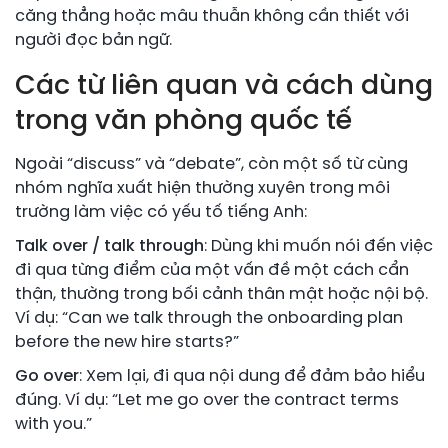
căng thẳng hoặc mâu thuẫn không cần thiết với
người đọc bản ngữ.
Các từ liên quan và cách dùng
trong văn phòng quốc tế
Ngoài “discuss” và “debate”, còn một số từ cùng
nhóm nghĩa xuất hiện thường xuyên trong môi
trường làm việc có yếu tố tiếng Anh:
Talk over / talk through
: Dùng khi muốn nói đến việc
đi qua từng điểm của một vấn đề một cách cẩn
thận, thường trong bối cảnh thân mật hoặc nội bộ.
Ví dụ: “Can we talk through the onboarding plan
before the new hire starts?”
Go over
: Xem lại, đi qua nội dung để đảm bảo hiểu
đúng. Ví dụ: “Let me go over the contract terms
with you.”