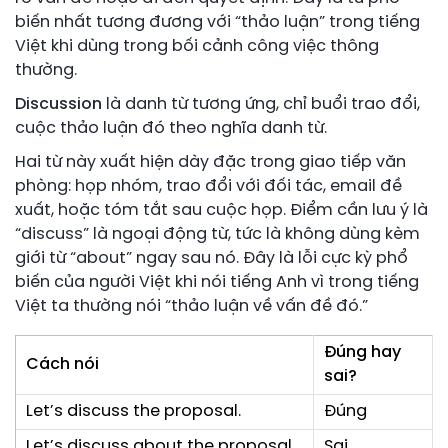
biến nhất tương đương với “thảo luận” trong tiếng
Việt khi dùng trong bối cảnh công việc thông
thường.
Discussion
là danh từ tương ứng, chỉ buổi trao đổi,
cuộc thảo luận đó theo nghĩa danh từ.
Hai từ này xuất hiện dày đặc trong giao tiếp văn
phòng: họp nhóm, trao đổi với đối tác, email đề
xuất, hoặc tóm tắt sau cuộc họp. Điểm cần lưu ý là
“discuss” là ngoại động từ, tức là không dùng kèm
giới từ “about” ngay sau nó. Đây là lỗi cực kỳ phổ
biến của người Việt khi nói tiếng Anh vì trong tiếng
Việt ta thường nói “thảo luận về vấn đề đó.”
Đúng hay
Cách nói
sai?
Let’s discuss the proposal.
Đúng
Let’s discuss about the proposal.
Sai