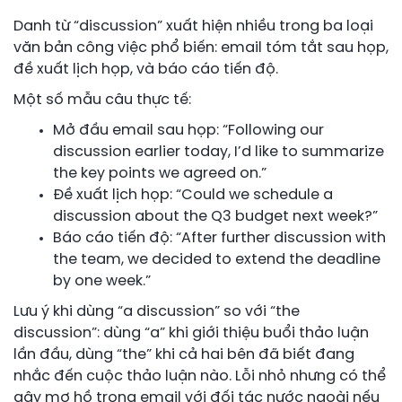
Danh từ “discussion” xuất hiện nhiều trong ba loại
văn bản công việc phổ biến: email tóm tắt sau họp,
đề xuất lịch họp, và báo cáo tiến độ.
Một số mẫu câu thực tế:
Mở đầu email sau họp: “Following our
discussion earlier today, I’d like to summarize
the key points we agreed on.”
Đề xuất lịch họp: “Could we schedule a
discussion about the Q3 budget next week?”
Báo cáo tiến độ: “After further discussion with
the team, we decided to extend the deadline
by one week.”
Lưu ý khi dùng “a discussion” so với “the
discussion”: dùng “a” khi giới thiệu buổi thảo luận
lần đầu, dùng “the” khi cả hai bên đã biết đang
nhắc đến cuộc thảo luận nào. Lỗi nhỏ nhưng có thể
gây mơ hồ trong email với đối tác nước ngoài nếu