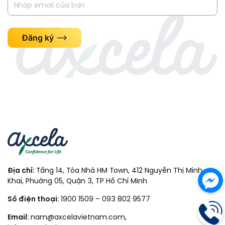
Đăng ký
Địa chỉ:
Tầng 14, Tòa Nhà HM Town, 412 Nguyễn Thị Minh
Khai, Phuờng 05, Quận 3, TP Hồ Chí Minh
Số điện thoại:
1900 1509
–
093 802 9577
Email:
nam@axcelavietnam.com
,