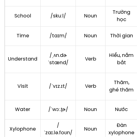
Trường
School
/skuːl/
Noun
học
Time
/taɪm/
Noun
Thời gian
/ˌʌn.dɚ
Hiểu, nắm
Understand
Verb
ˈstænd/
bắt
Thăm,
Visit
/ˈvɪz.ɪt/
Verb
ghé thăm
Water
/ˈwɔː.t̬ɚ/
Noun
Nước
/
Đàn
Xylophone
Noun
ˈzaɪ.lə.foʊn/
xylophone