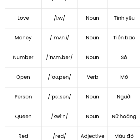
Love
/lʌv/
Noun
Tình yêu
Money
/ˈmʌn.i/
Noun
Tiền bạc
Number
/ˈnʌm.bər/
Noun
Số
Open
/ˈoʊ.pən/
Verb
Mở
Person
/ˈpɜː.sən/
Noun
Người
Queen
/kwiːn/
Noun
Nữ hoàng
Red
/red/
Adjective
Màu đỏ