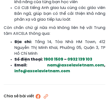
khả năng của từng bạn học viên
Có CLB tiếng Anh giao lưu cùng các giáo viên
Bản ngữ, giúp bạn có thể cải thiện khả năng
phản xạ và giao tiếp lưu loát
Còn chần chừ gì nữa mà không liên hệ với Trung
tâm AXCELA thông qua:
Địa chỉ:
Tầng 14, Tòa Nhà HM Town, 412
Nguyễn Thị Minh Khai, Phường 05, Quận 3, TP
Hồ Chí Minh
Số điện thoại:
1900 1509
–
0932 139 103
Email:
nam@axcelavietnam.com
,
info@axcelavietnam.com
Chia sẻ bài viết