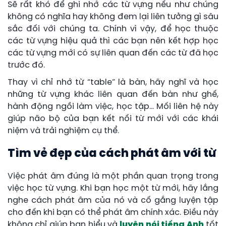
Sẽ rất khó để ghi nhớ các từ vựng nếu như chúng
không có nghĩa hay không đem lại liên tưởng gì sâu
sắc đối với chúng ta. Chính vì vậy, để học thuộc
các từ vựng hiệu quả thì các bạn nên kết hợp học
các từ vựng mới có sự liên quan đến các từ đã học
trước đó.
Thay vì chỉ nhớ từ “table” là bàn, hãy nghĩ và học
những từ vựng khác liên quan đến bàn như ghế,
hành động ngồi làm việc, học tập… Mối liên hệ này
giúp não bộ của bạn kết nối từ mới với các khái
niệm và trải nghiệm cụ thể.
Tìm vẻ đẹp của cách phát âm với từ
Việc phát âm đúng là một phần quan trọng trong
việc học từ vựng. Khi bạn học một từ mới, hãy lắng
nghe cách phát âm của nó và cố gắng luyện tập
cho đến khi bạn có thể phát âm chính xác. Điều này
không chỉ giúp bạn hiểu và
luyện nói tiếng Anh
tốt