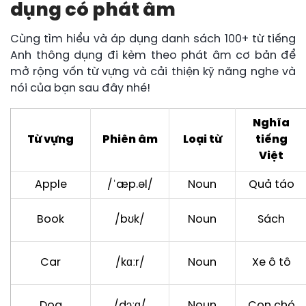
dụng có phát âm
Cùng tìm hiểu và áp dụng danh sách 100+ từ tiếng
Anh thông dụng đi kèm theo phát âm cơ bản để
mở rộng vốn từ vựng và cải thiện kỹ năng nghe và
nói của bạn sau đây nhé!
Nghĩa
Từ vựng
Phiên âm
Loại từ
tiếng
Việt
Apple
/ˈæp.əl/
Noun
Quả táo
Book
/bʊk/
Noun
Sách
Car
/kɑːr/
Noun
Xe ô tô
Dog
/dɔːɡ/
Noun
Con chó