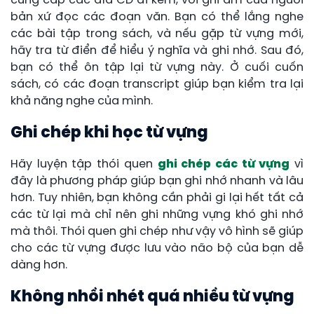
cung cấp các đĩa CD đi kèm, với ghi âm của người
bản xứ đọc các đoạn văn. Bạn có thể lắng nghe
các bài tập trong sách, và nếu gặp từ vựng mới,
hãy tra từ điển để hiểu ý nghĩa và ghi nhớ. Sau đó,
bạn có thể ôn tập lại từ vựng này. Ở cuối cuốn
sách, có các đoạn transcript giúp bạn kiểm tra lại
khả năng nghe của mình.
Ghi chép khi học từ vựng
Hãy luyện tập thói quen
ghi chép các từ vựng
vì
đây là phương pháp giúp bạn ghi nhớ nhanh và lâu
hơn. Tuy nhiên, bạn không cần phải gi lại hết tất cả
các từ lại mà chỉ nên ghi những vựng khó ghi nhớ
mà thôi. Thói quen ghi chép như vậy vô hình sẽ giúp
cho các từ vựng được lưu vào não bộ của bạn dễ
dàng hơn.
Không nhồi nhét quá nhiều từ vựng