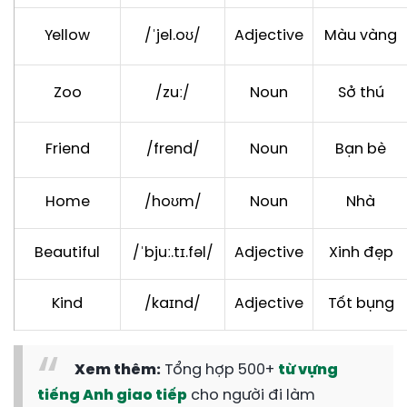
Yellow
/ˈjel.oʊ/
Adjective
Màu vàng
Zoo
/zuː/
Noun
Sở thú
Friend
/frend/
Noun
Bạn bè
Home
/hoʊm/
Noun
Nhà
Beautiful
/ˈbjuː.tɪ.fəl/
Adjective
Xinh đẹp
Kind
/kaɪnd/
Adjective
Tốt bụng
Xem thêm:
Tổng hợp 500+
từ vựng
tiếng Anh giao tiếp
cho người đi làm