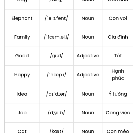
Elephant
/ˈel.ɪ.fənt/
Noun
Con voi
Family
/ˈfæm.əl.i/
Noun
Gia đình
Good
/ɡʊd/
Adjective
Tốt
Hạnh
Happy
/ˈhæp.i/
Adjective
phúc
Idea
/aɪˈdɪər/
Noun
Ý tưởng
Job
/dʒɑːb/
Noun
Công việc
Cat
/kæt/
Noun
Con mèo