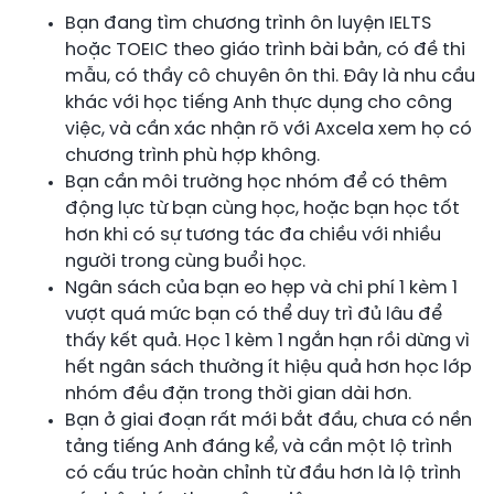
Bạn đang tìm chương trình ôn luyện IELTS
hoặc TOEIC theo giáo trình bài bản, có đề thi
mẫu, có thầy cô chuyên ôn thi. Đây là nhu cầu
khác với học tiếng Anh thực dụng cho công
việc, và cần xác nhận rõ với Axcela xem họ có
chương trình phù hợp không.
Bạn cần môi trường học nhóm để có thêm
động lực từ bạn cùng học, hoặc bạn học tốt
hơn khi có sự tương tác đa chiều với nhiều
người trong cùng buổi học.
Ngân sách của bạn eo hẹp và chi phí 1 kèm 1
vượt quá mức bạn có thể duy trì đủ lâu để
thấy kết quả. Học 1 kèm 1 ngắn hạn rồi dừng vì
hết ngân sách thường ít hiệu quả hơn học lớp
nhóm đều đặn trong thời gian dài hơn.
Bạn ở giai đoạn rất mới bắt đầu, chưa có nền
tảng tiếng Anh đáng kể, và cần một lộ trình
có cấu trúc hoàn chỉnh từ đầu hơn là lộ trình