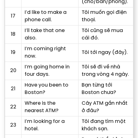
(chỗ/bàn/phòng).
I’d like to make a
Tôi muốn gọi điện
17
phone call.
thoại.
I’ll take that one
Tôi cũng sẽ mua
18
also.
cái đó.
I’m coming right
19
Tôi tới ngay (đây).
now.
I’m going home in
Tôi sẽ đi về nhà
20
four days.
trong vòng 4 ngày.
Have you been to
Bạn từng tới
21
Boston?
Boston chưa?
Where is the
Cây ATM gần nhất
22
nearest ATM?
ở đâu?
I’m looking for a
Tôi đang tìm một
23
hotel.
khách sạn.