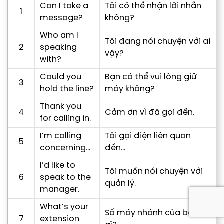
Can I take a
Tôi có thể nhận lời nhắn
1
message?
không?
Who am I
Tôi đang nói chuyện với ai
2
speaking
vậy?
with?
Could you
Bạn có thể vui lòng giữ
3
hold the line?
máy không?
Thank you
4
Cảm ơn vì đã gọi đến.
for calling in.
I’m calling
Tôi gọi điện liên quan
5
concerning…
đến…
I’d like to
Tôi muốn nói chuyện với
6
speak to the
quản lý.
manager.
What’s your
Số máy nhánh của bạn là
7
extension