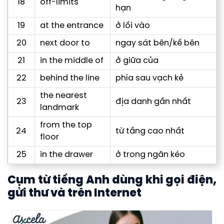
18
off-limits
hạn
19
at the entrance
ở lối vào
20
next door to
ngay sát bên/kế bên
21
in the middle of
ở giữa của
22
behind the line
phía sau vạch kẻ
the nearest
23
địa danh gần nhất
landmark
from the top
24
từ tầng cao nhất
floor
25
in the drawer
ở trong ngăn kéo
Cụm từ tiếng Anh dùng khi gọi điện,
gửi thư và trên Internet