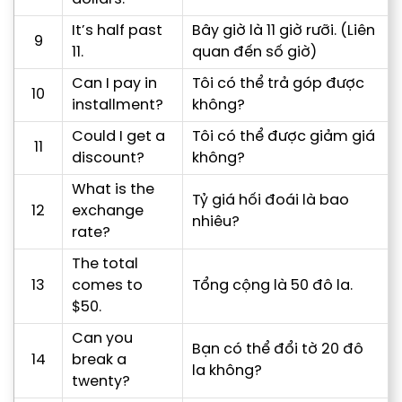
It’s half past
Bây giờ là 11 giờ rưỡi. (Liên
9
11.
quan đến số giờ)
Can I pay in
Tôi có thể trả góp được
10
installment?
không?
Could I get a
Tôi có thể được giảm giá
11
discount?
không?
What is the
Tỷ giá hối đoái là bao
12
exchange
nhiêu?
rate?
The total
13
comes to
Tổng cộng là 50 đô la.
$50.
Can you
Bạn có thể đổi tờ 20 đô
14
break a
la không?
twenty?