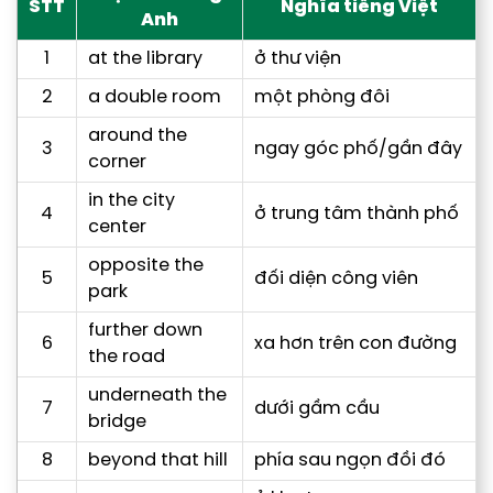
STT
Nghĩa tiếng Việt
Anh
1
at the library
ở thư viện
2
a double room
một phòng đôi
around the
3
ngay góc phố/gần đây
corner
in the city
4
ở trung tâm thành phố
center
opposite the
5
đối diện công viên
park
further down
6
xa hơn trên con đường
the road
underneath the
7
dưới gầm cầu
bridge
8
beyond that hill
phía sau ngọn đồi đó