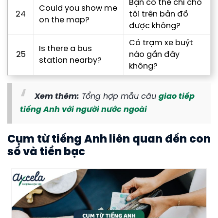
Bạn có thể chỉ cho
Could you show me
24
tôi trên bản đồ
on the map?
được không?
Có trạm xe buýt
Is there a bus
25
nào gần đây
station nearby?
không?
Xem thêm:
Tổng hợp mẫu câu
giao tiếp
tiếng Anh với người nước ngoài
Cụm từ tiếng Anh liên quan đến con
số và tiền bạc