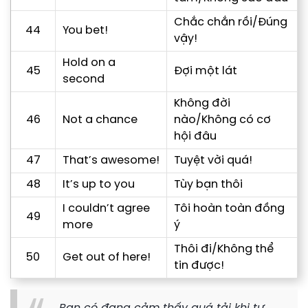
Chắc chắn rồi/Đúng
44
You bet!
vậy!
Hold on a
45
Đợi một lát
second
Không đời
46
Not a chance
nào/Không có cơ
hội đâu
47
That’s awesome!
Tuyệt vời quá!
48
It’s up to you
Tùy bạn thôi
I couldn’t agree
Tôi hoàn toàn đồng
49
more
ý
Thôi đi/Không thể
50
Get out of here!
tin được!