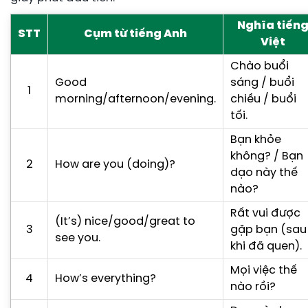
Nghĩa tiến
STT
Cụm từ tiếng Anh
Việt
Chào buổi
Good
sáng / buổi
1
morning/afternoon/evening.
chiều / buổi
tối.
Bạn khỏe
không? / Bạn
2
How are you (doing)?
dạo này thế
nào?
Rất vui được
(It’s) nice/good/great to
3
gặp bạn (sau
see you.
khi đã quen).
Mọi việc thế
4
How’s everything?
nào rồi?