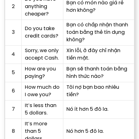
Bạn có món nào giá rẻ
2
anything
hơn không?
cheaper?
Bạn có chấp nhận thanh
Do you take
3
toán bằng thẻ tín dụng
credit cards?
không?
Sorry, we only
Xin lỗi, ở đây chỉ nhận
4
accept Cash.
tiền mặt.
How are you
Bạn sẽ thanh toán bằng
5
paying?
hình thức nào?
How much do
Tôi nợ bạn bao nhiêu
6
I owe you?
tiền?
It’s less than
7
Nó ít hơn 5 đô la.
5 dollars.
It’s more
8
than 5
Nó hơn 5 đô la.
dollars.