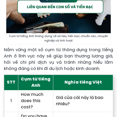
Cụm từ tiếng Anh thông dụng về số liệu, tiền bạc chuẩn xác, chuyên
nghiệp và linh hoạt
Nắm vững một số cụm từ thông dụng trong tiếng
Anh ở lĩnh vực này sẽ giúp bạn thương lượng giá,
hỏi về chi phí dịch vụ và tránh những hiểu lầm
không đáng có khi đi du lịch hoặc kinh doanh.
Cụm từ tiếng
STT
Nghĩa tiếng Việt
Anh
How much
Giá của cái này là bao
1
does this
nhiêu?
cost?
Do you have