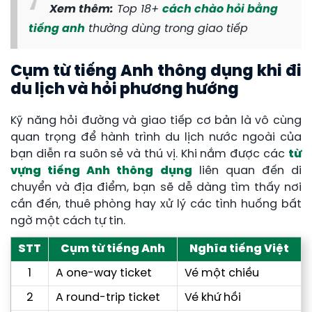
Xem thêm:
Top 18+
cách chào hỏi bằng
tiếng anh
thường dùng trong giao tiếp
Cụm từ tiếng Anh thông dụng khi đi
du lịch và hỏi phương hướng
Kỹ năng hỏi đường và giao tiếp cơ bản là vô cùng
quan trọng để hành trình du lịch nước ngoài của
bạn diễn ra suôn sẻ và thú vị. Khi nắm được các
từ
vựng tiếng Anh thông dụng
liên quan đến di
chuyển và địa điểm, bạn sẽ dễ dàng tìm thấy nơi
cần đến, thuê phòng hay xử lý các tình huống bất
ngờ một cách tự tin.
STT
Cụm từ tiếng Anh
Nghĩa tiếng Việt
1
A one-way ticket
Vé một chiều
2
A round-trip ticket
Vé khứ hồi