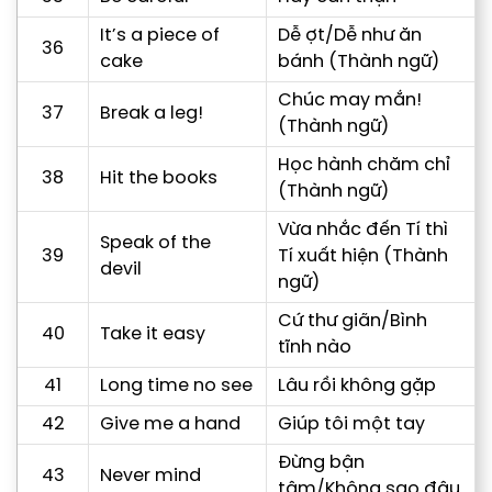
It’s a piece of
Dễ ợt/Dễ như ăn
36
cake
bánh (Thành ngữ)
Chúc may mắn!
37
Break a leg!
(Thành ngữ)
Học hành chăm chỉ
38
Hit the books
(Thành ngữ)
Vừa nhắc đến Tí thì
Speak of the
39
Tí xuất hiện (Thành
devil
ngữ)
Cứ thư giãn/Bình
40
Take it easy
tĩnh nào
41
Long time no see
Lâu rồi không gặp
42
Give me a hand
Giúp tôi một tay
Đừng bận
43
Never mind
tâm/Không sao đâu