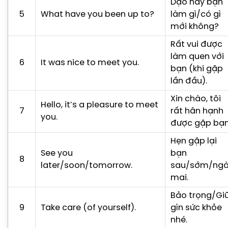
Dạo này bạn
5
What have you been up to?
làm gì/có gì
mới không?
Rất vui được
làm quen với
6
It was nice to meet you.
bạn (khi gặp
lần đầu).
Xin chào, tôi
Hello, it’s a pleasure to meet
7
rất hân hạnh
you.
được gặp bạn
Hẹn gặp lại
See you
bạn
8
later/soon/tomorrow.
sau/sớm/ng
mai.
Bảo trọng/Gi
9
Take care (of yourself).
gìn sức khỏe
nhé.