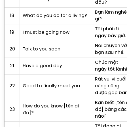
đâu?
Bạn làm nghề
18
What do you do for a living?
gì?
Tôi phải đi
19
I must be going now.
ngay bây giờ.
Nói chuyện vớ
20
Talk to you soon.
bạn sau nhé.
Chúc một
21
Have a good day!
ngày tốt lành
Rất vui vì cuối
22
Good to finally meet you.
cùng cũng
được gặp bạn
Bạn biết [tên 
How do you know [tên ai
23
đó] bằng các
đó]?
nào?
Tôi đang bị