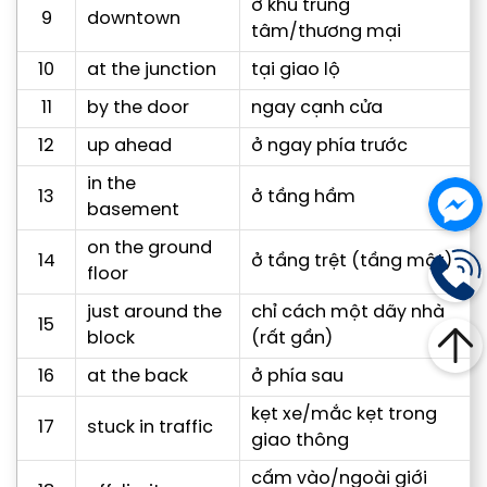
ở khu trung
9
downtown
tâm/thương mại
10
at the junction
tại giao lộ
11
by the door
ngay cạnh cửa
12
up ahead
ở ngay phía trước
in the
13
ở tầng hầm
basement
on the ground
14
ở tầng trệt (tầng một)
floor
just around the
chỉ cách một dãy nhà
15
block
(rất gần)
16
at the back
ở phía sau
kẹt xe/mắc kẹt trong
17
stuck in traffic
giao thông
cấm vào/ngoài giới