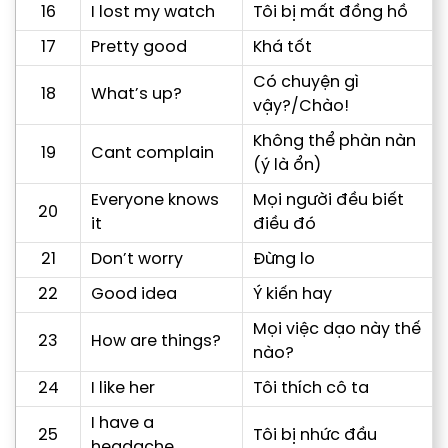
16
I lost my watch
Tôi bị mất đồng hồ
17
Pretty good
Khá tốt
Có chuyện gì
18
What’s up?
vậy?/Chào!
Không thể phàn nàn
19
Cant complain
(ý là ổn)
Everyone knows
Mọi người đều biết
20
it
điều đó
21
Don’t worry
Đừng lo
22
Good idea
Ý kiến hay
Mọi việc dạo này thế
23
How are things?
nào?
24
I like her
Tôi thích cô ta
I have a
25
Tôi bị nhức đầu
headache