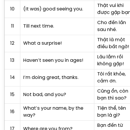
Thật vui khi
10
(It was) good seeing you.
được gặp bạn
Cho đến lần
11
Till next time.
sau nhé.
Thật là một
12
What a surprise!
điều bất ngờ!
Lâu lắm rồi
13
Haven’t seen you in ages!
không gặp!
Tôi rất khỏe,
14
I’m doing great, thanks.
cảm ơn.
Cũng ổn, còn
15
Not bad, and you?
bạn thì sao?
What’s your name, by the
Tiện thể, tên
16
way?
bạn là gì?
Bạn đến từ
17
Where are you from?