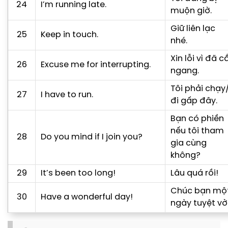
24
I’m running late.
muộn giờ.
Giữ liên lạc
25
Keep in touch.
nhé.
Xin lỗi vì đã c
26
Excuse me for interrupting.
ngang.
Tôi phải chạy
27
I have to run.
đi gấp đây.
Bạn có phiền
nếu tôi tham
28
Do you mind if I join you?
gia cùng
không?
29
It’s been too long!
Lâu quá rồi!
Chúc bạn mộ
30
Have a wonderful day!
ngày tuyệt vời