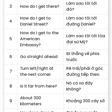
Làm sao tôi tới
3
How do I get there?
đó?
How do I get to
Làm sao tôi tới
4
Daniel Street?
đường Daniel?
How do I get to the
Làm sao tôi tới tòa
5
American
đại sứ Mỹ?
Embassy?
Đi thẳng về phía
6
Go straight ahead
trước
Turn left/right at
Rẽ trái/phải ở góc
7
the next corner.
đường tiếp theo.
Nó có xa đây
8
Is it far from here?
không?
About 300
9
Khoảng 300 cây số
kilometers