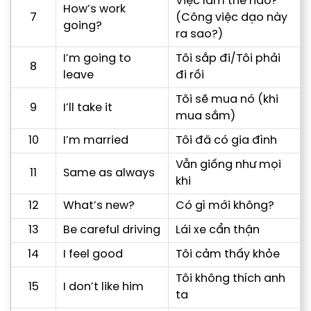
Việc làm thế nào?
How’s work
7
(Công việc dạo này
going?
ra sao?)
I’m going to
Tôi sắp đi/Tôi phải
8
leave
đi rồi
Tôi sẽ mua nó (khi
9
I’ll take it
mua sắm)
10
I’m married
Tôi đã có gia đình
Vẫn giống như mọi
11
Same as always
khi
12
What’s new?
Có gì mới không?
13
Be careful driving
Lái xe cẩn thận
14
I feel good
Tôi cảm thấy khỏe
Tôi không thích anh
15
I don’t like him
ta