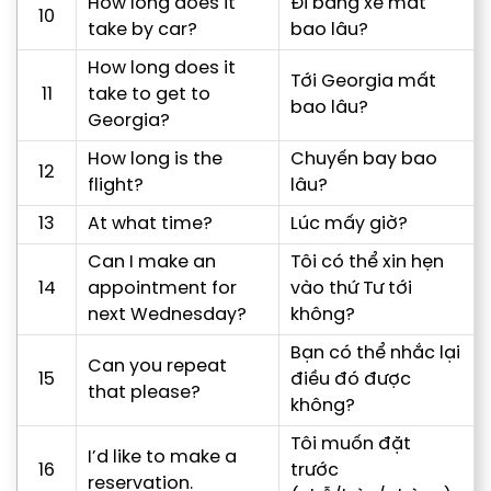
How long does it
Đi bằng xe mất
10
take by car?
bao lâu?
How long does it
Tới Georgia mất
11
take to get to
bao lâu?
Georgia?
How long is the
Chuyến bay bao
12
flight?
lâu?
13
At what time?
Lúc mấy giờ?
Can I make an
Tôi có thể xin hẹn
14
appointment for
vào thứ Tư tới
next Wednesday?
không?
Bạn có thể nhắc lại
Can you repeat
15
điều đó được
that please?
không?
Tôi muốn đặt
I’d like to make a
16
trước
reservation.