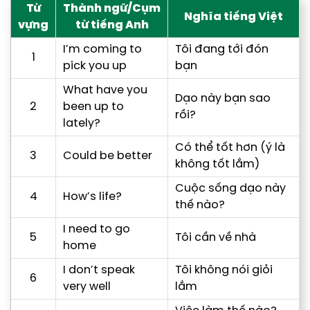
Từ
Thành ngữ/Cụm
Nghĩa tiếng Việt
vựng
từ tiếng Anh
I’m coming to
Tôi đang tới đón
1
pick you up
bạn
What have you
Dạo này bạn sao
2
been up to
rồi?
lately?
Có thể tốt hơn (ý là
3
Could be better
không tốt lắm)
Cuộc sống dạo này
4
How’s life?
thế nào?
I need to go
5
Tôi cần về nhà
home
I don’t speak
Tôi không nói giỏi
6
very well
lắm