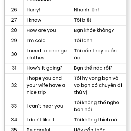
26
Hurry!
Nhanh lên!
27
I know
Tôi biết
28
How are you
Bạn khỏe không?
29
I’m cold
Tôi lạnh
I need to change
Tôi cần thay quần
30
clothes
áo
31
How’s it going?
Bạn thế nào rồi?
I hope you and
Tôi hy vọng bạn và
32
your wife have a
vợ bạn có chuyến đi
nice trip
thú vị
Tôi không thể nghe
33
I can’t hear you
bạn nói
34
I don’t like it
Tôi không thích nó
35
Be careful
Hãy cẩn thận