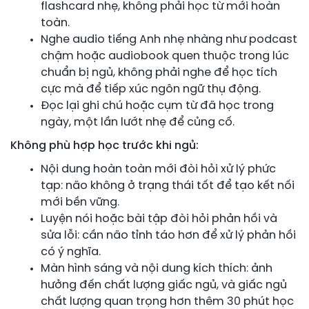
flashcard nhẹ, không phải học từ mới hoàn
toàn.
Nghe audio tiếng Anh nhẹ nhàng như podcast
chậm hoặc audiobook quen thuộc trong lúc
chuẩn bị ngủ, không phải nghe để học tích
cực mà để tiếp xúc ngôn ngữ thụ động.
Đọc lại ghi chú hoặc cụm từ đã học trong
ngày, một lần lướt nhẹ để củng cố.
Không phù hợp học trước khi ngủ:
Nội dung hoàn toàn mới đòi hỏi xử lý phức
tạp: não không ở trạng thái tốt để tạo kết nối
mới bền vững.
Luyện nói hoặc bài tập đòi hỏi phản hồi và
sửa lỗi: cần não tỉnh táo hơn để xử lý phản hồi
có ý nghĩa.
Màn hình sáng và nội dung kích thích: ảnh
hưởng đến chất lượng giấc ngủ, và giấc ngủ
chất lượng quan trọng hơn thêm 30 phút học