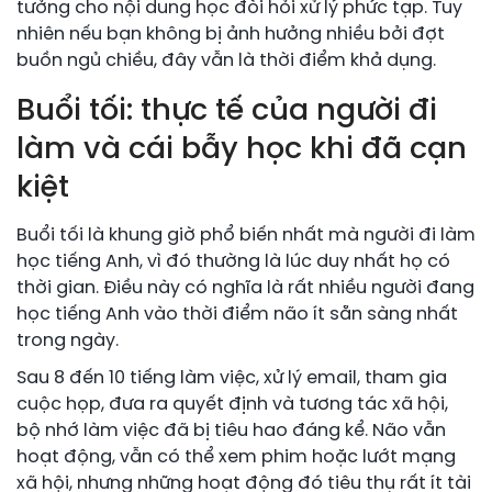
tưởng cho nội dung học đòi hỏi xử lý phức tạp. Tuy
nhiên nếu bạn không bị ảnh hưởng nhiều bởi đợt
buồn ngủ chiều, đây vẫn là thời điểm khả dụng.
Buổi tối: thực tế của người đi
làm và cái bẫy học khi đã cạn
kiệt
Buổi tối là khung giờ phổ biến nhất mà người đi làm
học tiếng Anh, vì đó thường là lúc duy nhất họ có
thời gian. Điều này có nghĩa là rất nhiều người đang
học tiếng Anh vào thời điểm não ít sẵn sàng nhất
trong ngày.
Sau 8 đến 10 tiếng làm việc, xử lý email, tham gia
cuộc họp, đưa ra quyết định và tương tác xã hội,
bộ nhớ làm việc đã bị tiêu hao đáng kể. Não vẫn
hoạt động, vẫn có thể xem phim hoặc lướt mạng
xã hội, nhưng những hoạt động đó tiêu thụ rất ít tài