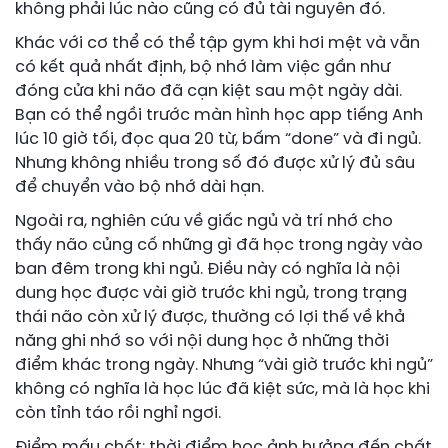
không phải lúc nào cũng có đủ tài nguyên đó.
Khác với cơ thể có thể tập gym khi hơi mệt và vẫn
có kết quả nhất định, bộ nhớ làm việc gần như
đóng cửa khi não đã cạn kiệt sau một ngày dài.
Bạn có thể ngồi trước màn hình học app tiếng Anh
lúc 10 giờ tối, đọc qua 20 từ, bấm “done” và đi ngủ.
Nhưng không nhiều trong số đó được xử lý đủ sâu
để chuyển vào bộ nhớ dài hạn.
Ngoài ra, nghiên cứu về giấc ngủ và trí nhớ cho
thấy não củng cố những gì đã học trong ngày vào
ban đêm trong khi ngủ. Điều này có nghĩa là nội
dung học được vài giờ trước khi ngủ, trong trạng
thái não còn xử lý được, thường có lợi thế về khả
năng ghi nhớ so với nội dung học ở những thời
điểm khác trong ngày. Nhưng “vài giờ trước khi ngủ”
không có nghĩa là học lúc đã kiệt sức, mà là học khi
còn tỉnh táo rồi nghỉ ngơi.
Điểm mấu chốt: thời điểm học ảnh hưởng đến chất