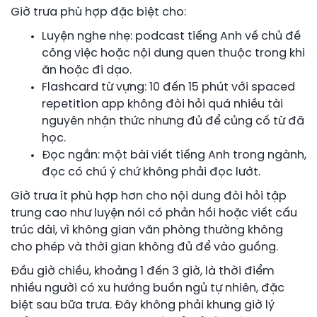
Giờ trưa phù hợp đặc biệt cho:
Luyện nghe nhẹ: podcast tiếng Anh về chủ đề
công việc hoặc nội dung quen thuộc trong khi
ăn hoặc đi dạo.
Flashcard từ vựng: 10 đến 15 phút với spaced
repetition app không đòi hỏi quá nhiều tài
nguyên nhận thức nhưng đủ để củng cố từ đã
học.
Đọc ngắn: một bài viết tiếng Anh trong ngành,
đọc có chú ý chứ không phải đọc lướt.
Giờ trưa ít phù hợp hơn cho nội dung đòi hỏi tập
trung cao như luyện nói có phản hồi hoặc viết cấu
trúc dài, vì không gian văn phòng thường không
cho phép và thời gian không đủ để vào guồng.
Đầu giờ chiều, khoảng 1 đến 3 giờ, là thời điểm
nhiều người có xu hướng buồn ngủ tự nhiên, đặc
biệt sau bữa trưa. Đây không phải khung giờ lý