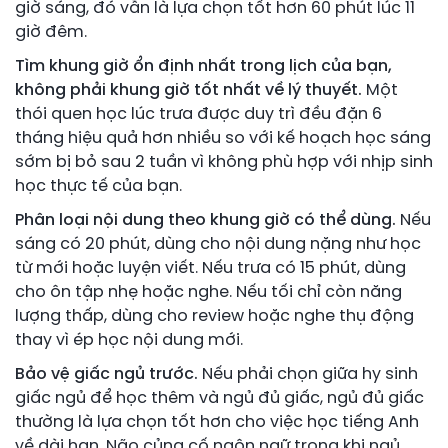
giờ sáng, đó vẫn là lựa chọn tốt hơn 60 phút lúc 11
giờ đêm.
Tìm khung giờ ổn định nhất trong lịch của bạn,
không phải khung giờ tốt nhất về lý thuyết.
Một
thói quen học lúc trưa được duy trì đều đặn 6
tháng hiệu quả hơn nhiều so với kế hoạch học sáng
sớm bị bỏ sau 2 tuần vì không phù hợp với nhịp sinh
học thực tế của bạn.
Phân loại nội dung theo khung giờ có thể dùng.
Nếu
sáng có 20 phút, dùng cho nội dung nặng như học
từ mới hoặc luyện viết. Nếu trưa có 15 phút, dùng
cho ôn tập nhẹ hoặc nghe. Nếu tối chỉ còn năng
lượng thấp, dùng cho review hoặc nghe thụ động
thay vì ép học nội dung mới.
Bảo vệ giấc ngủ trước.
Nếu phải chọn giữa hy sinh
giấc ngủ để học thêm và ngủ đủ giấc, ngủ đủ giấc
thường là lựa chọn tốt hơn cho việc học tiếng Anh
về dài hạn. Não củng cố ngôn ngữ trong khi ngủ.