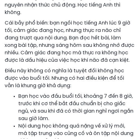
nguyên nhận thức chủ động. Học tiếng Anh thì
không.
Cái bẫy phổ biến: bạn ngồi học tiếng Anh lúc 9 giờ
tối, cảm giác đang học, nhưng thực ra não chỉ
đang trượt qua nội dung. Bạn đọc hết bài, làm
xong bài tập, nhưng sáng hôm sau không nhớ được
nhiều. Cảm giác đang học mà thực ra không học
được là dấu hiệu của việc học khi não đã cạn kiệt.
Điều này không có nghĩa là tuyệt đối không học
được vào buổi tối. Nhưng có hai điều kiện để tối
vẫn là khung giờ khả dụng:
Bạn học vào đầu buổi tối, khoảng 7 đến 8 giờ,
trước khi cơ thể bắt đầu chuẩn bị cho giấc
ngủ, và sau khi đã có thời gian nghỉ ngơi ngắn
sau giờ làm.
Nội dung học không quá nặng về xử lý mới,
mà tập trung vào củng cố và ôn tập nội dung