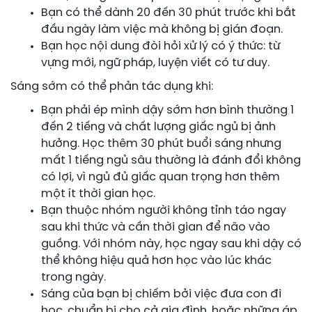
Bạn có thể dành 20 đến 30 phút trước khi bắt
đầu ngày làm việc mà không bị gián đoạn.
Bạn học nội dung đòi hỏi xử lý có ý thức: từ
vựng mới, ngữ pháp, luyện viết có tư duy.
Sáng sớm có thể phản tác dụng khi:
Bạn phải ép mình dậy sớm hơn bình thường 1
đến 2 tiếng và chất lượng giấc ngủ bị ảnh
hưởng. Học thêm 30 phút buổi sáng nhưng
mất 1 tiếng ngủ sâu thường là đánh đổi không
có lợi, vì ngủ đủ giấc quan trọng hơn thêm
một ít thời gian học.
Bạn thuộc nhóm người không tỉnh táo ngay
sau khi thức và cần thời gian để não vào
guồng. Với nhóm này, học ngay sau khi dậy có
thể không hiệu quả hơn học vào lúc khác
trong ngày.
Sáng của bạn bị chiếm bởi việc đưa con đi
học, chuẩn bị cho cả gia đình, hoặc những áp