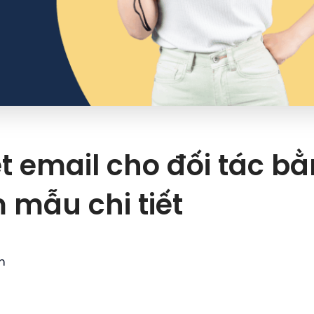
t email cho đối tác bằ
 mẫu chi tiết
m