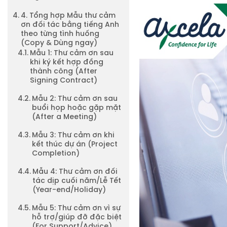
4. Tổng hợp Mẫu thư cảm
ơn đối tác bằng tiếng Anh
theo từng tình huống
(Copy & Dùng ngay)
Mẫu 1: Thư cảm ơn sau
khi ký kết hợp đồng
thành công (After
Signing Contract)
Mẫu 2: Thư cảm ơn sau
buổi họp hoặc gặp mặt
(After a Meeting)
Mẫu 3: Thư cảm ơn khi
kết thúc dự án (Project
Completion)
Mẫu 4: Thư cảm ơn đối
tác dịp cuối năm/Lễ Tết
(Year-end/Holiday)
Mẫu 5: Thư cảm ơn vì sự
hỗ trợ/giúp đỡ đặc biệt
(For Support/Advice)