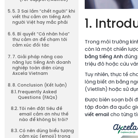
5. 3 Sai lầm “chết người” khi
viết thư cảm ơn tiếng Anh
1. Introd
người Việt hay mắc phải
6. Bí quyết “Cá nhân hóa”
thư cảm ơn để chạm tới
Trong môi trường kinh
cảm xúc đối tác
còn là một chiến lượ
bằng tiếng Anh
đúng 
7. Giải pháp nâng cao
năng lực tiếng Anh doanh
triệu đô hoặc cứu v
nghiệp toàn diện cùng
Axcela Vietnam
Tuy nhiên, thực tế ch
lòng biết ơn bằng ng
8. Conclusion (Kết luận)
(Vietlish) hoặc sử dụ
Frequently Asked
Questions (FAQs)
Được biên soạn bởi đ
tập đoàn đa quốc gia
Tôi nên đặt tiêu đề
email cảm ơn như thế
viết email
cho từng t
nào để không bị trôi?
Có nên dùng biểu tượng
cảm xúc (emoji) trong