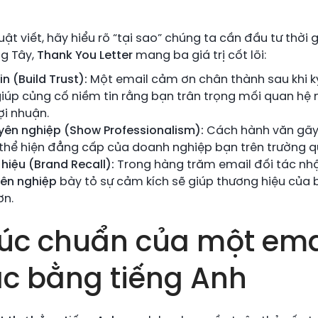
uật viết, hãy hiểu rõ “tại sao” chúng ta cần đầu tư thời 
g Tây,
Thank You Letter
mang ba giá trị cốt lõi:
n (Build Trust):
Một email cảm ơn chân thành sau khi 
giúp củng cố niềm tin rằng bạn trân trọng mối quan hệ 
ợi nhuận.
yên nghiệp (Show Professionalism):
Cách hành văn gãy
 thể hiện đẳng cấp của doanh nghiệp bạn trên trường q
hiệu (Brand Recall):
Trong hàng trăm email đối tác nh
ên nghiệp
bày tỏ sự cảm kích sẽ giúp thương hiệu của b
ơn.
trúc chuẩn của một em
ác bằng tiếng Anh