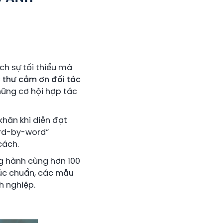
ch sự tối thiểu mà
c
thư cảm ơn đối tác
hững cơ hội hợp tác
khăn khi diễn đạt
ord-by-word”
cách.
g hành cùng hơn 100
rúc chuẩn, các
mẫu
h nghiệp.