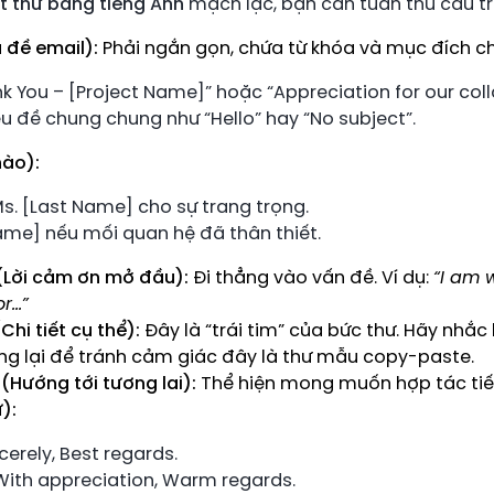
ết thư bằng tiếng Anh
mạch lạc, bạn cần tuân thủ cấu tr
u đề email):
Phải ngắn gọn, chứa từ khóa và mục đích ch
k You – [Project Name]” hoặc “Appreciation for our coll
u đề chung chung như “Hello” hay “No subject”.
hào):
s. [Last Name] cho sự trang trọng.
Name] nếu mối quan hệ đã thân thiết.
(Lời cảm ơn mở đầu):
Đi thẳng vào vấn đề. Ví dụ:
“I am 
or…”
Chi tiết cụ thể):
Đây là “trái tim” của bức thư. Hãy nhắc l
g lại để tránh cảm giác đây là thư mẫu copy-paste.
(Hướng tới tương lai):
Thể hiện mong muốn hợp tác tiế
):
cerely, Best regards.
With appreciation, Warm regards.