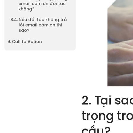
email cảm ơn đối tác
không?
Nếu đối tác không trả
lời email cảm ơn thì
sao?
Call to Action
2. Tại s
trọng tr
cầu?