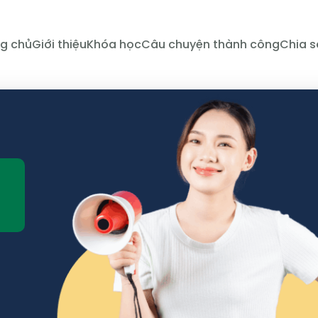
g chủ
Giới thiệu
Khóa học
Câu chuyện thành công
Chia s
N