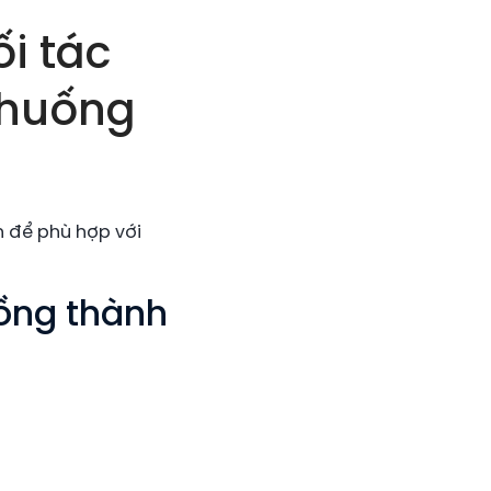
i tác
 huống
h để phù hợp với
đồng thành