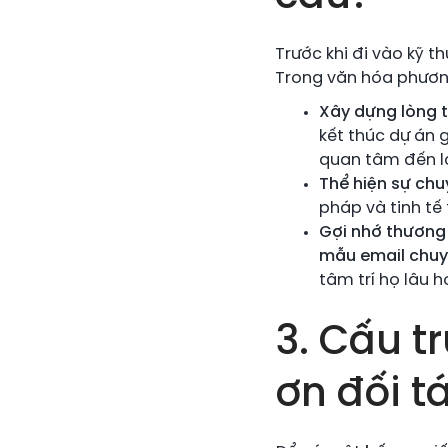
Trước khi đi vào kỹ th
Trong văn hóa phươn
Xây dựng lòng ti
kết thúc dự án 
quan tâm đến l
Thể hiện sự chu
pháp và tinh tế
Gợi nhớ thương 
mẫu email chuy
tâm trí họ lâu h
3. Cấu 
ơn đối t