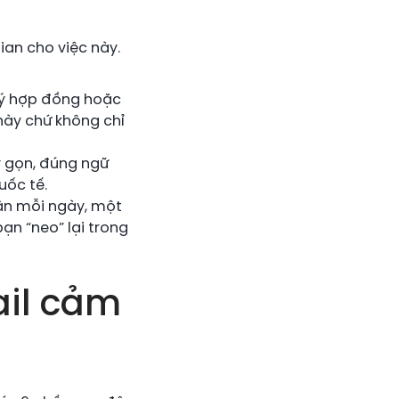
gian cho việc này.
ký hợp đồng hoặc
này chứ không chỉ
 gọn, đúng ngữ
uốc tế.
ận mỗi ngày, một
ạn “neo” lại trong
ail cảm