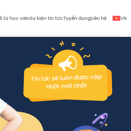
ẻ từ học viên
Sự kiện tin tức
Tuyển dụng
Liên hệ
VN
Tin tức sẽ luôn được cập
nhật mới nhất