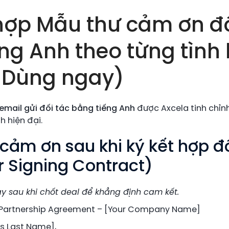
hợp Mẫu thư cảm ơn đố
ng Anh theo từng tình
 Dùng ngay)
mail gửi đối tác bằng tiếng Anh
được Axcela tinh chỉn
h hiện đại.
 cảm ơn sau khi ký kết hợp 
r Signing Contract)
y sau khi chốt deal để khẳng định cam kết.
 Partnership Agreement – [Your Company Name]
’s Last Name],