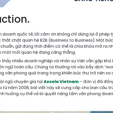
uction.
 doanh quốc tế, lời cảm ơn không chỉ dừng lại ở phép lị
c thắt chặt quan hệ B2B (Business to Business). Một bứ
chuẩn, gửi đúng thời điểm có thể là chìa khóa mở ra n
ãn một mối quan hệ đang căng thẳng.
o thấy nhiều doanh nghiệp và nhân sự Việt vẫn gặp khó 
ôn ngữ toàn cầu. Chúng ta thường rơi vào bẫy dịch “w
ng văn phong quá trang trọng khiến bức thư trở nên xa 
ội ngũ chuyên gia tại
Axcela Vietnam
– đơn vị đã đồn
 từ năm 2008, bài viết này sẽ cung cấp cho bạn cấu t
ình huống cụ thể và bí quyết nâng tầm văn phong doan