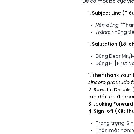
Để có một
bố cục vi
Subject Line (Tiê
Nên dùng:
“Than
Tránh:
Những tiê
Salutation (Lời c
Dùng Dear Mr./M
Dùng Hi [First 
The “Thank You” 
sincere gratitude f
Specific Details (
mà đối tác đã man
Looking Forward 
Sign-off (Kết thư
Trang trọng: Sin
Thân mật hơn: 