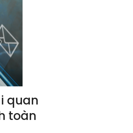
ại quan
h toàn