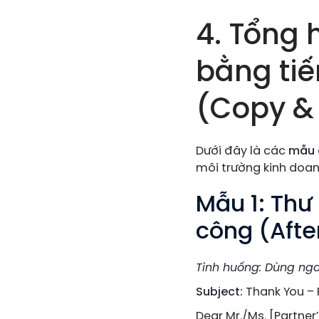
4. Tổng 
bằng tiế
(Copy &
Dưới đây là các
mẫu e
môi trường kinh doan
Mẫu 1: Thư
công (Afte
Tình huống: Dùng nga
Subject:
Thank You –
Dear Mr./Ms. [Partner