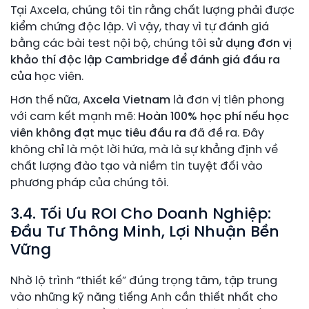
Tại Axcela, chúng tôi tin rằng chất lượng phải được
kiểm chứng độc lập. Vì vậy, thay vì tự đánh giá
bằng các bài test nội bộ, chúng tôi
sử dụng đơn vị
khảo thí độc lập Cambridge để đánh giá đầu ra
của
học viên.
Hơn thế nữa,
Axcela Vietnam
là đơn vị tiên phong
với cam kết mạnh mẽ:
Hoàn 100% học phí nếu học
viên không đạt mục tiêu đầu ra
đã đề ra. Đây
không chỉ là một lời hứa, mà là sự khẳng định về
chất lượng đào tạo và niềm tin tuyệt đối vào
phương pháp của chúng tôi.
3.4. Tối Ưu ROI Cho Doanh Nghiệp:
Đầu Tư Thông Minh, Lợi Nhuận Bền
Vững
Nhờ lộ trình “thiết kế” đúng trọng tâm, tập trung
vào những kỹ năng tiếng Anh cần thiết nhất cho