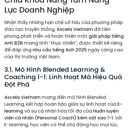
Chìa Khóa Nâng Tầm Năng
Lực Doanh Nghiệp
Nhận thấy những hạn chế cố hữu của phương pháp
đào tạo truyền thống,
Axcela Vietnam
đã tiên
phong phát triển và hoàn thiện một
giải pháp tiếng
Anh B2B
mang tính “thực chiến”, được thiết kế riêng
để đáp ứng
nhu cầu tiếng Anh 2025
ngày càng cao
của thị trường Việt Nam.
3.1. Mô Hình Blended Learning &
Coaching 1-1: Linh Hoạt Mà Hiệu Quả
Đột Phá
Axcela Vietnam
mang đến mô hình Blended
Learning, kết hợp hoàn hảo giữa sự linh hoạt của
E-
learning
và sự cá nhân hóa tối đa của
Huấn luyện
viên cá nhân (Personal Coach) kèm sát sao 1-1
. Với
E-learning, học viên có thể chủ động học mọi lúc,