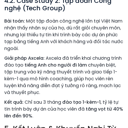
4.2. Case Study 2: Tập đoàn Công
nghệ (Tech Group)
Bài toán:
Một tập đoàn công nghệ lớn tại Việt Nam
nhận thấy nhân sự của họ, dù rất giỏi chuyên môn,
nhưng lại thiếu tự tin khi trình bày các dự án phức
tạp bằng tiếng Anh với khách hàng và đối tác nước
ngoài.
Giải pháp Axcela:
Axcela đã triển khai chương trình
đào tạo
tiếng Anh cho người đi làm
chuyên biệt,
tập trung vào kỹ năng thuyết trình và giao tiếp 1-
kèm-1 qua mô hình coaching, giúp học viên rèn
luyện khả năng diễn đạt ý tưởng rõ ràng, mạch lạc
và thuyết phục.
Kết quả:
Chỉ sau 3 tháng
đào tạo 1-kèm-1
, tỷ lệ tự
tin trình bày dự án của học viên đã
tăng vọt từ 40%
lên đến 90%
.