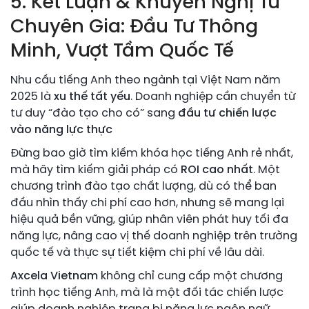
5. Kết Luận & Khuyến Nghị Từ
Chuyên Gia: Đầu Tư Thông
Minh, Vượt Tầm Quốc Tế
Nhu cầu tiếng Anh theo ngành tại Việt Nam năm
2025 là
xu thế tất yếu
. Doanh nghiệp cần chuyển từ
tư duy “đào tạo cho có” sang
đầu tư chiến lược
vào năng lực thực
Đừng bao giờ tìm kiếm khóa học tiếng Anh rẻ nhất,
mà hãy tìm kiếm giải pháp có
ROI cao nhất
. Một
chương trình đào tạo chất lượng, dù có thể ban
đầu nhìn thấy chi phí cao hơn, nhưng sẽ mang lại
hiệu quả bền vững, giúp nhân viên phát huy tối đa
năng lực, nâng cao vị thế doanh nghiệp trên trường
quốc tế và thực sự tiết kiệm chi phí về lâu dài.
Axcela Vietnam
không chỉ cung cấp một chương
trình học tiếng Anh, mà là một đối tác chiến lược