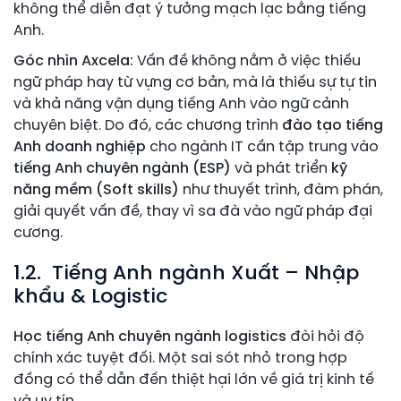
không thể diễn đạt ý tưởng mạch lạc bằng tiếng
Anh.
Góc nhìn Axcela:
Vấn đề không nằm ở việc thiếu
ngữ pháp hay từ vựng cơ bản, mà là thiếu sự tự tin
và khả năng vận dụng tiếng Anh vào ngữ cảnh
chuyên biệt. Do đó, các chương trình
đào tạo tiếng
Anh doanh nghiệp
cho ngành IT cần tập trung vào
tiếng Anh chuyên ngành (ESP)
và phát triển
kỹ
năng mềm (Soft skills)
như thuyết trình, đàm phán,
giải quyết vấn đề, thay vì sa đà vào ngữ pháp đại
cương.
1.2. Tiếng Anh ngành Xuất – Nhập
khẩu & Logistic
Học tiếng Anh chuyên ngành logistics
đòi hỏi độ
chính xác tuyệt đối. Một sai sót nhỏ trong hợp
đồng có thể dẫn đến thiệt hại lớn về giá trị kinh tế