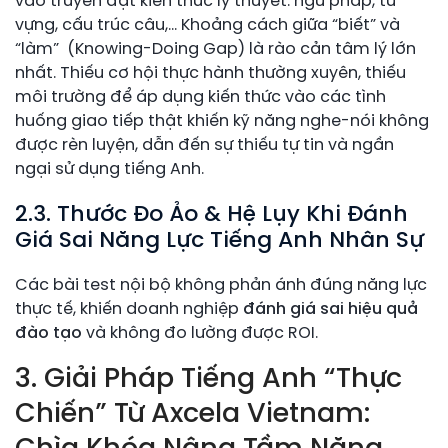
vào truyền đạt kiến thức lý thuyết: ngữ pháp, từ
vựng, cấu trúc câu,… Khoảng cách giữa “biết” và
“làm” (Knowing-Doing Gap) là rào cản tâm lý lớn
nhất. Thiếu cơ hội thực hành thường xuyên, thiếu
môi trường để áp dụng kiến thức vào các tình
huống giao tiếp thật khiến kỹ năng nghe-nói không
được rèn luyện, dẫn đến sự thiếu tự tin và ngần
ngại sử dụng tiếng Anh.
2.3. Thước Đo Ảo & Hệ Lụy Khi Đánh
Giá Sai Năng Lực Tiếng Anh Nhân Sự
Các bài test nội bộ không phản ánh đúng năng lực
thực tế, khiến doanh nghiệp
đánh giá sai hiệu quả
đào tạo
và không đo lường được ROI.
3. Giải Pháp Tiếng Anh “Thực
Chiến” Từ Axcela Vietnam: