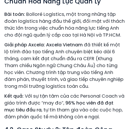
Chuẩn Hóa Năng Lực Quản Lý
Bài toán:
Bolloré Logistics, một trong những tập
đoàn logistics hàng đầu thế giới, đối mặt với thách
thức lớn trong việc chuẩn hóa năng lực tiếng Anh
cho đội ngũ quản lý cấp cao tại Hà Nội và TP.HCM.
Giải pháp Axcela:
Axcela Vietnam
đã thiết kế một
lộ trình đào tạo tiếng Anh chuyên biệt kéo dài 6
tháng, cam kết đạt chuẩn đầu ra CEFR (Khung
Tham chiếu Ngôn ngữ Chung Châu Âu) cho từng
học viên. Chương trình tập trung vào tiếng Anh
đàm phán, thuyết trình, và giao tiếp chuyên nghiệp
trong môi trường logistics toàn cầu.
Kết quả:
Với sự tận tâm của các Personal Coach và
giáo trình được “may đo”,
96% học viên đã đạt
mục tiêu đầu ra
, tự tin tham gia vào các cuộc họp,
đàm phán quốc tế mà không còn e ngại.