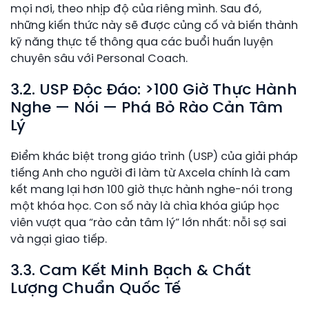
mọi nơi, theo nhịp độ của riêng mình. Sau đó,
những kiến thức này sẽ được củng cố và biến thành
kỹ năng thực tế thông qua các buổi huấn luyện
chuyên sâu với Personal Coach.
3.2. USP Độc Đáo: >100 Giờ Thực Hành
Nghe — Nói — Phá Bỏ Rào Cản Tâm
Lý
Điểm khác biệt trong giáo trình (USP) của giải pháp
tiếng Anh cho người đi làm từ Axcela chính là cam
kết mang lại hơn 100 giờ thực hành nghe-nói trong
một khóa học. Con số này là chìa khóa giúp học
viên vượt qua “rào cản tâm lý” lớn nhất: nỗi sợ sai
và ngại giao tiếp.
3.3. Cam Kết Minh Bạch & Chất
Lượng Chuẩn Quốc Tế