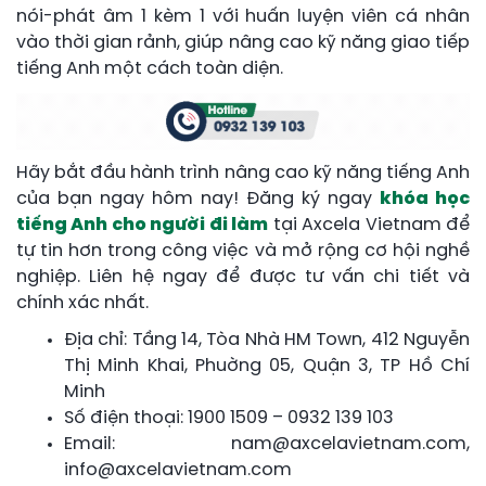
nói-phát âm 1 kèm 1 với huấn luyện viên cá nhân
vào thời gian rảnh, giúp nâng cao kỹ năng giao tiếp
tiếng Anh một cách toàn diện.
Hãy bắt đầu hành trình nâng cao kỹ năng tiếng Anh
của bạn ngay hôm nay! Đăng ký ngay
khóa học
tiếng Anh cho người đi làm
tại Axcela Vietnam để
tự tin hơn trong công việc và mở rộng cơ hội nghề
nghiệp. Liên hệ ngay để được tư vấn chi tiết và
chính xác nhất.
Địa chỉ: Tầng 14, Tòa Nhà HM Town, 412 Nguyễn
Thị Minh Khai, Phuờng 05, Quận 3, TP Hồ Chí
Minh
Số điện thoại: 1900 1509 – 0932 139 103
Email: nam@axcelavietnam.com,
info@axcelavietnam.com