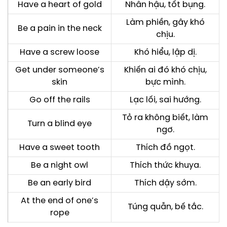
Have a heart of gold
Nhân hậu, tốt bụng.
Làm phiền, gây khó
Be a pain in the neck
chịu.
Have a screw loose
Khó hiểu, lập dị.
Get under someone’s
Khiến ai đó khó chịu,
skin
bực mình.
Go off the rails
Lạc lối, sai hướng.
Tỏ ra không biết, làm
Turn a blind eye
ngơ.
Have a sweet tooth
Thích đồ ngọt.
Be a night owl
Thích thức khuya.
Be an early bird
Thích dậy sớm.
At the end of one’s
Túng quẫn, bế tắc.
rope