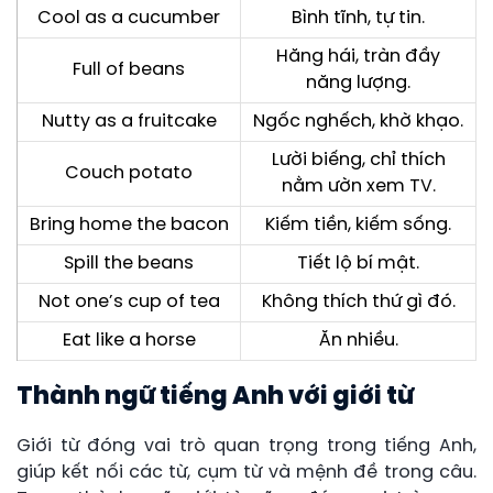
Cool as a cucumber
Bình tĩnh, tự tin.
Hăng hái, tràn đầy
Full of beans
năng lượng.
Nutty as a fruitcake
Ngốc nghếch, khờ khạo.
Lười biếng, chỉ thích
Couch potato
nằm ườn xem TV.
Bring home the bacon
Kiếm tiền, kiếm sống.
Spill the beans
Tiết lộ bí mật.
Not one’s cup of tea
Không thích thứ gì đó.
Eat like a horse
Ăn nhiều.
Thành ngữ tiếng Anh với giới từ
Giới từ đóng vai trò quan trọng trong tiếng Anh,
giúp kết nối các từ, cụm từ và mệnh đề trong câu.