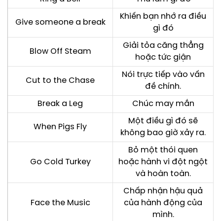
Khiến bạn nhớ ra điều
Give someone a break
gì đó
Giải tỏa căng thẳng
Blow Off Steam
hoặc tức giận
Nói trực tiếp vào vấn
Cut to the Chase
đề chính.
Break a Leg
Chúc may mắn
Một điều gì đó sẽ
When Pigs Fly
không bao giờ xảy ra.
Bỏ một thói quen
Go Cold Turkey
hoặc hành vi đột ngột
và hoàn toàn.
Chấp nhận hậu quả
Face the Music
của hành động của
mình.