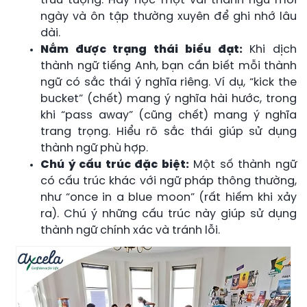
trừu tượng. Hãy học một vài thành ngữ mỗi
ngày và ôn tập thường xuyên để ghi nhớ lâu
dài.
Nắm được trạng thái biểu đạt:
Khi dịch
thành ngữ tiếng Anh, bạn cần biết mỗi thành
ngữ có sắc thái ý nghĩa riêng. Ví dụ, “kick the
bucket” (chết) mang ý nghĩa hài hước, trong
khi “pass away” (cũng chết) mang ý nghĩa
trang trọng. Hiểu rõ sắc thái giúp sử dụng
thành ngữ phù hợp.
Chú ý cấu trúc đặc biệt:
Một số thành ngữ
có cấu trúc khác với ngữ pháp thông thường,
như “once in a blue moon” (rất hiếm khi xảy
ra). Chú ý những cấu trúc này giúp sử dụng
thành ngữ chính xác và tránh lỗi.