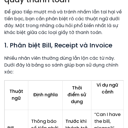
quầy thanh toán
Để giao tiếp mượt mà và tránh nhầm lẫn tai hại về
tiền bạc, bạn cần phân biệt rõ các thuật ngữ dưới
đây. Một trong những câu hỏi phổ biến nhất là sự
khác biệt giữa các loại giấy tờ thanh toán.
1. Phân biệt Bill, Receipt và Invoice
Nhiều nhân viên thường dùng lẫn lộn các từ này.
Dưới đây là bảng so sánh giúp bạn sử dụng chính
xác:
Ví dụ ngữ
Thời
Thuật
cảnh
Định nghĩa
điểm sử
ngữ
dụng
“Can I have
Thông báo
Trước
khi
the bill,