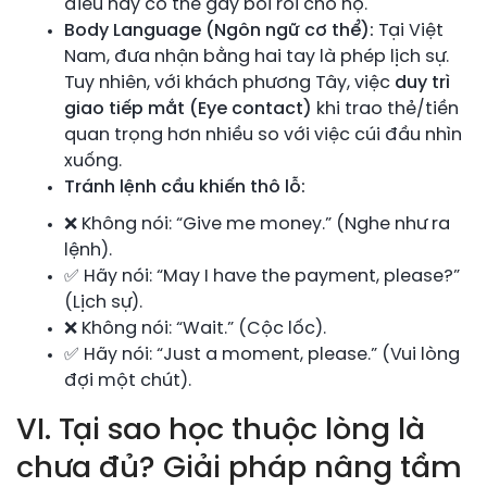
điều này có thể gây bối rối cho họ.
Body Language (Ngôn ngữ cơ thể):
Tại Việt
Nam, đưa nhận bằng hai tay là phép lịch sự.
Tuy nhiên, với khách phương Tây, việc
duy trì
giao tiếp mắt (Eye contact)
khi trao thẻ/tiền
quan trọng hơn nhiều so với việc cúi đầu nhìn
xuống.
Tránh lệnh cầu khiến thô lỗ:
❌ Không nói: “Give me money.” (Nghe như ra
lệnh).
✅ Hãy nói: “May I have the payment, please?”
(Lịch sự).
❌ Không nói: “Wait.” (Cộc lốc).
✅ Hãy nói: “Just a moment, please.” (Vui lòng
đợi một chút).
VI. Tại sao học thuộc lòng là
chưa đủ? Giải pháp nâng tầm