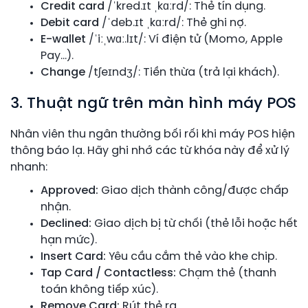
Credit card
/ˈkred.ɪt ˌkɑːrd/: Thẻ tín dụng.
Debit card
/ˈdeb.ɪt ˌkɑːrd/: Thẻ ghi nợ.
E-wallet
/ˈiːˌwɑː.lɪt/: Ví điện tử (Momo, Apple
Pay…).
Change
/tʃeɪndʒ/: Tiền thừa (trả lại khách).
3. Thuật ngữ trên màn hình máy POS
Nhân viên thu ngân thường bối rối khi máy POS hiện
thông báo lạ. Hãy ghi nhớ các từ khóa này để xử lý
nhanh:
Approved:
Giao dịch thành công/được chấp
nhận.
Declined:
Giao dịch bị từ chối (thẻ lỗi hoặc hết
hạn mức).
Insert Card:
Yêu cầu cắm thẻ vào khe chip.
Tap Card / Contactless:
Chạm thẻ (thanh
toán không tiếp xúc).
Remove Card:
Rút thẻ ra.