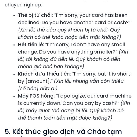
chuyên nghiệp:
Thẻ bị từ chối:
“I’m sorry, your card has been
declined. Do you have another card or cash?”
(Xin lỗi, thẻ của quý khách bị từ chối. Quý
khách có thẻ khác hoặc tiền mặt không?)
Hết tiền lẻ:
“I’m sorry, I don’t have any small
change. Do you have anything smaller?”
(Xin
lỗi, tôi không đủ tiền lẻ. Quý khách có tiền
mệnh giá nhỏ hơn không?)
Khách đưa thiếu tiền:
“I’m sorry, but it is short
by [amount].”
(Xin lỗi, nhưng vẫn còn thiếu
[số tiền] nữa ạ.)
Máy POS hỏng:
“I apologize, our card machine
is currently down. Can you pay by cash?”
(Xin
lỗi, máy quẹt thẻ đang bị lỗi. Quý khách có
thể thanh toán tiền mặt được không?)
5. Kết thúc giao dịch và Chào tạm