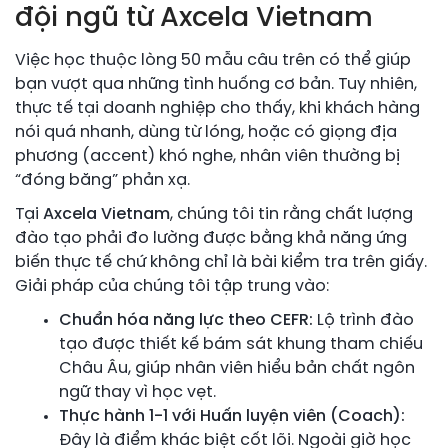
đội ngũ từ Axcela Vietnam
Việc học thuộc lòng 50 mẫu câu trên có thể giúp
bạn vượt qua những tình huống cơ bản. Tuy nhiên,
thực tế tại doanh nghiệp cho thấy, khi khách hàng
nói quá nhanh, dùng từ lóng, hoặc có giọng địa
phương (accent) khó nghe, nhân viên thường bị
“đóng băng” phản xạ.
Tại
Axcela Vietnam
, chúng tôi tin rằng chất lượng
đào tạo phải đo lường được bằng khả năng ứng
biến thực tế chứ không chỉ là bài kiểm tra trên giấy.
Giải pháp của chúng tôi tập trung vào:
Chuẩn hóa năng lực theo CEFR:
Lộ trình đào
tạo được thiết kế bám sát khung tham chiếu
Châu Âu, giúp nhân viên hiểu bản chất ngôn
ngữ thay vì học vẹt.
Thực hành 1-1 với Huấn luyện viên (Coach):
Đây là điểm khác biệt cốt lõi. Ngoài giờ học