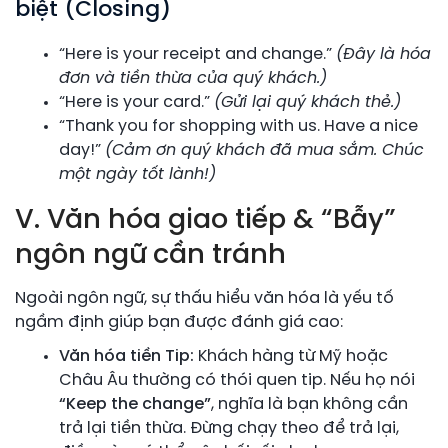
biệt (Closing)
“Here is your receipt and change.”
(Đây là hóa
đơn và tiền thừa của quý khách.)
“Here is your card.”
(Gửi lại quý khách thẻ.)
“Thank you for shopping with us. Have a nice
day!”
(Cảm ơn quý khách đã mua sắm. Chúc
một ngày tốt lành!)
V. Văn hóa giao tiếp & “Bẫy”
ngôn ngữ cần tránh
Ngoài ngôn ngữ, sự thấu hiểu văn hóa là yếu tố
ngầm định giúp bạn được đánh giá cao:
Văn hóa tiền Tip:
Khách hàng từ Mỹ hoặc
Châu Âu thường có thói quen tip. Nếu họ nói
“Keep the change”
, nghĩa là bạn không cần
trả lại tiền thừa. Đừng chạy theo để trả lại,