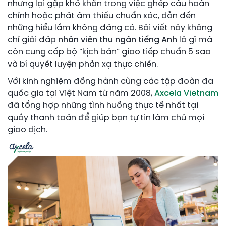
nhưng lại gặp khó khăn trong việc ghép câu hoàn
chỉnh hoặc phát âm thiếu chuẩn xác, dẫn đến
những hiểu lầm không đáng có. Bài viết này không
chỉ giải đáp
nhân viên thu ngân tiếng Anh
là gì mà
còn cung cấp bộ “kịch bản” giao tiếp chuẩn 5 sao
và bí quyết luyện phản xạ thực chiến.
Với kinh nghiệm đồng hành cùng các tập đoàn đa
quốc gia tại Việt Nam từ năm 2008,
Axcela Vietnam
đã tổng hợp những tình huống thực tế nhất tại
quầy thanh toán để giúp bạn tự tin làm chủ mọi
giao dịch.