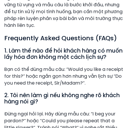
vững từ vựng và mẫu câu là bước khởi đầu, nhưng
để tự tin xử lý mọi tình huống, bạn cần một phương
pháp rèn luyện phản xạ bài bản và môi trường thực
hành liên tục.
Frequently Asked Questions (FAQs)
1. Làm thế nào để hỏi khách hàng có muốn
lấy hóa đơn không một cách lịch sự?
Bạn có thể dùng mẫu câu: “Would you like a receipt
for this?” hoặc ngắn gọn hơn nhưng vẫn lịch sự “Do
you need the receipt, Sir/Madam?”.
2. Tôi nên làm gì nếu không nghe rõ khách
hàng nói gì?
Đừng ngại hỏi lại. Hãy dùng mẫu câu: “I beg your
pardon?” hoặc “Could you please repeat that a
little slower?”. Tránh nói “What?” vì nghe rất thiếu