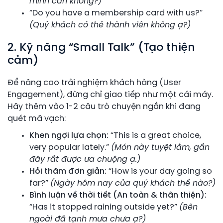
mình cần không?)
“Do you have a membership card with us?”
(Quý khách có thẻ thành viên không ạ?)
2. Kỹ năng “Small Talk” (Tạo thiện
cảm)
Để nâng cao trải nghiệm khách hàng (User
Engagement), đừng chỉ giao tiếp như một cái máy.
Hãy thêm vào 1-2 câu trò chuyện ngắn khi đang
quét mã vạch:
Khen ngợi lựa chọn:
“This is a great choice,
very popular lately.”
(Món này tuyệt lắm, gần
đây rất được ưa chuộng ạ.)
Hỏi thăm đơn giản:
“How is your day going so
far?”
(Ngày hôm nay của quý khách thế nào?)
Bình luận về thời tiết (An toàn & thân thiện):
“Has it stopped raining outside yet?”
(Bên
ngoài đã tạnh mưa chưa ạ?)