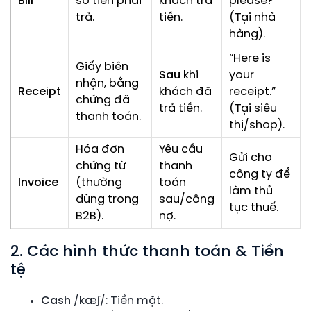
Bill
số tiền phải
khách trả
please?”
trả.
tiền.
(Tại nhà
hàng).
“Here is
Giấy biên
Sau
khi
your
nhận, bằng
Receipt
khách đã
receipt.”
chứng đã
trả tiền.
(Tại siêu
thanh toán.
thị/shop).
Hóa đơn
Yêu cầu
Gửi cho
chứng từ
thanh
công ty để
Invoice
(thường
toán
làm thủ
dùng trong
sau/công
tục thuế.
B2B).
nợ.
2. Các hình thức thanh toán & Tiền
tệ
Cash
/kæʃ/: Tiền mặt.