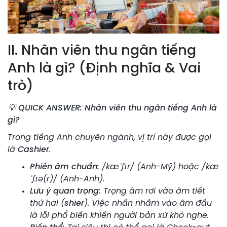
II. Nhân viên thu ngân tiếng
Anh là gì? (Định nghĩa & Vai
trò)
💡 QUICK ANSWER: Nhân viên thu ngân tiếng Anh là
gì?
Trong tiếng Anh chuyên ngành, vị trí này được gọi
là
Cashier
.
Phiên âm chuẩn:
/kæˈʃɪr/ (Anh-Mỹ) hoặc /kæ
ˈʃɪə(r)/ (Anh-Anh).
Lưu ý quan trọng:
Trọng âm rơi vào âm tiết
thứ hai (
shier
). Việc nhấn nhầm vào âm đầu
là lỗi phổ biến khiến người bản xứ khó nghe.