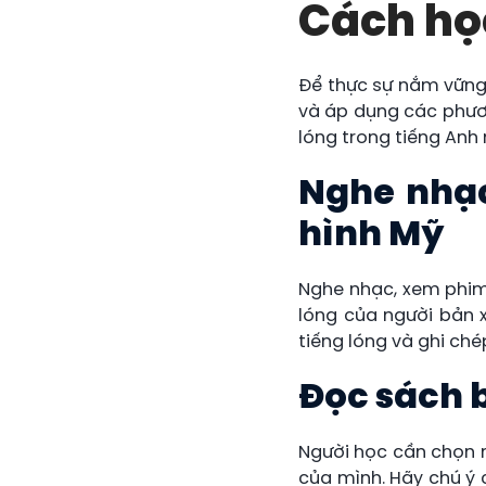
Cách học
Để thực sự nắm vững 
và áp dụng các phươn
lóng trong tiếng Anh
Nghe nhạc
hình Mỹ
Nghe nhạc, xem phim 
lóng của người bản 
tiếng lóng và ghi ch
Đọc sách 
Người học cần chọn n
của mình. Hãy chú ý 