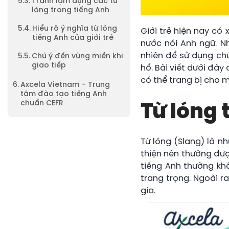
Tránh lạm dụng các từ
lóng trong tiếng Anh
Hiểu rõ ý nghĩa từ lóng
Giới trẻ hiện nay có 
tiếng Anh của giới trẻ
nước nói Anh ngữ. 
nhiên để sử dụng ch
Chú ý đến vùng miền khi
giao tiếp
hổ. Bài viết dưới đây
có thể trang bị cho 
Axcela Vietnam – Trung
tâm đào tạo tiếng Anh
chuẩn CEFR
Từ lóng 
Từ lóng (Slang) là n
thiện nên thường đượ
tiếng Anh thường kh
trang trọng. Ngoài r
gia.