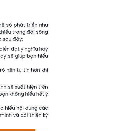
hệ số phát triển như
 thiếu trong đời sống
o sau đây:
diễn đạt ý nghĩa hay
này sẽ giúp bạn hiểu
ở nên tự tin hơn khi
nh sẽ xuất hiện trên
bạn không hiểu hết ý
c hiểu nội dung các
mình và cải thiện kỹ