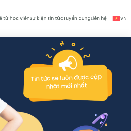
ẻ từ học viên
Sự kiện tin tức
Tuyển dụng
Liên hệ
VN
Tin tức sẽ luôn được cập
nhật mới nhất