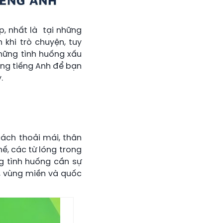
ếp, nhất là tại những
 khi trò chuyện, tuy
hững tình huống xấu
ong tiếng Anh để bạn
.
cách thoải mái, thân
ế, các từ lóng trong
g tình huống cần sự
n, vùng miền và quốc