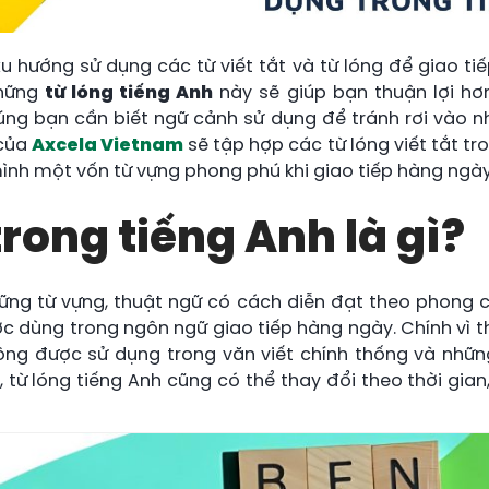
xu hướng sử dụng các từ viết tắt và từ lóng để giao ti
Những
từ lóng tiếng Anh
này sẽ giúp bạn thuận lợi hơn
úng bạn cần biết ngữ cảnh sử dụng để tránh rơi vào n
 của
Axcela Vietnam
sẽ tập hợp các từ lóng viết tắt tr
mình một vốn từ vựng phong phú khi giao tiếp hàng ngày
trong tiếng Anh là gì?
hững từ vựng, thuật ngữ có cách diễn đạt theo phong 
c dùng trong ngôn ngữ giao tiếp hàng ngày. Chính vì th
ông được sử dụng trong văn viết chính thống và nhữn
a, từ lóng tiếng Anh cũng có thể thay đổi theo thời gia