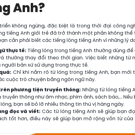
ng Anh?
riển không ngừng, đặc biệt là trong thời đại công ng
óng tiếng Anh giới trẻ đã trở thành một phần không thể
bạn cần phải biết các tiếng lóng tiếng Anh vì những lý d
gữ thực tế:
Tiếng lóng trong tiếng Anh thường dùng để 
à thường thay đổi theo thời gian. Việc biết những từ 
người bản xứ sử dụng trong thực tế.
 quả:
Chỉ khi nắm rõ từ lóng trong tiếng Anh, bạn mới tr
ác cuộc trò chuyện bằng ngôn ngữ này.
trên phương tiện truyền thông:
Những từ lóng tiếng A
 truyền thông như âm nhạc, phim ảnh, sách báo,… Nếu 
lóng, bạn sẽ bỏ lỡ nhiều thông tin thú vị hàng ngày.
ăng đọc và viết:
Các từ lóng tiếng Anh sẽ giúp bạn đọ
ch tốt hơn, điều này sẽ giúp bạn mở rộng vốn từ của 