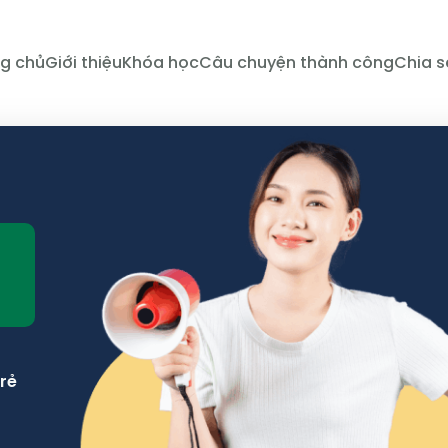
g chủ
Giới thiệu
Khóa học
Câu chuyện thành công
Chia s
N
Trẻ