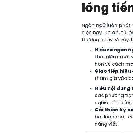
lóng tiế
Ngôn ngữ luôn phát t
hiện nay. Do đó, từ l
thường ngày. Vì vậy, 
Hiểu rõ ngôn n
khái niệm mới v
hơn về cách mà 
Giao tiếp hiệu
tham gia vào c
Hiểu nội dung 
các phương tiện
nghĩa của tiếng 
Cải thiện kỹ n
bài luận một cá
năng viết.