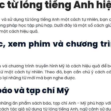
 từ lóng tiếng Anh hi
và sử dụng từ lóng tiếng Anh một cách tự nhiên, bạn 
g pháp học tập phù hợp. Dưới đây là một số cách giúp
 một cách hiệu quả.
, xem phim và chương trì
và chương trình truyền hình Mỹ là cách hiệu quả để bạ
xứ một cách tự nhiên. Theo đó, bạn cần chú ý cách c
ép lại những từ mới mà bạn nghe được.
báo và tạp chí Mỹ
hững ấn phẩm sách báo, tạp chí Anh – Mỹ phù hợp với 
cách tác giả sử dụng từ lóng tiếng Anh, ngữ cảnh sử d