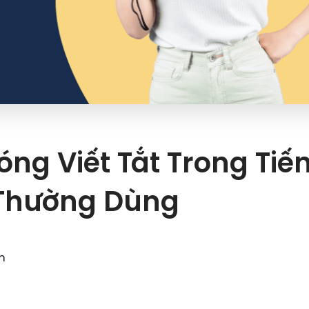
óng Viết Tắt Trong Ti
ẻ Thường Dùng
m