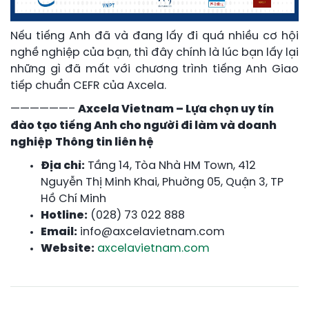
Nếu tiếng Anh đã và đang lấy đi quá nhiều cơ hội
nghề nghiệp của bạn, thì đây chính là lúc bạn lấy lại
những gì đã mất với chương trình tiếng Anh Giao
tiếp chuẩn CEFR của Axcela.
——————–
Axcela Vietnam – Lựa chọn uy tín
đào tạo tiếng Anh cho người đi làm và doanh
nghiệp
Thông tin liên hệ
Địa chỉ:
Tầng 14, Tòa Nhà HM Town, 412
Nguyễn Thị Minh Khai, Phuờng 05, Quận 3, TP
Hồ Chí Minh
Hotline:
(028) 73 022 888
Email:
info@axcelavietnam.com
Website:
axcelavietnam.com