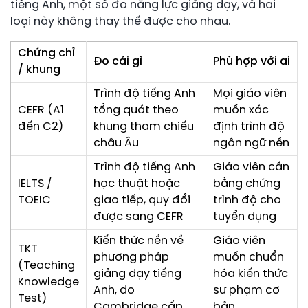
tiếng Anh, một số đo năng lực giảng dạy, và hai
loại này không thay thế được cho nhau.
Chứng chỉ
Đo cái gì
Phù hợp với ai
/ khung
Trình độ tiếng Anh
Mọi giáo viên
CEFR (A1
tổng quát theo
muốn xác
đến C2)
khung tham chiếu
định trình độ
châu Âu
ngôn ngữ nền
Trình độ tiếng Anh
Giáo viên cần
IELTS /
học thuật hoặc
bằng chứng
TOEIC
giao tiếp, quy đổi
trình độ cho
được sang CEFR
tuyển dụng
Kiến thức nền về
Giáo viên
TKT
phương pháp
muốn chuẩn
(Teaching
giảng dạy tiếng
hóa kiến thức
Knowledge
Anh, do
sư phạm cơ
Test)
Cambridge cấp
bản