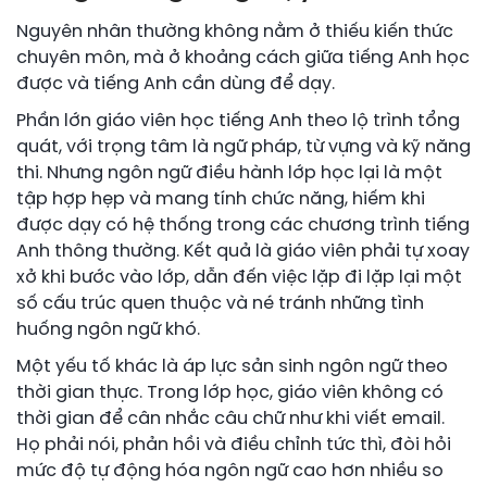
Nguyên nhân thường không nằm ở thiếu kiến thức
chuyên môn, mà ở khoảng cách giữa tiếng Anh học
được và tiếng Anh cần dùng để dạy.
Phần lớn giáo viên học tiếng Anh theo lộ trình tổng
quát, với trọng tâm là ngữ pháp, từ vựng và kỹ năng
thi. Nhưng ngôn ngữ điều hành lớp học lại là một
tập hợp hẹp và mang tính chức năng, hiếm khi
được dạy có hệ thống trong các chương trình tiếng
Anh thông thường. Kết quả là giáo viên phải tự xoay
xở khi bước vào lớp, dẫn đến việc lặp đi lặp lại một
số cấu trúc quen thuộc và né tránh những tình
huống ngôn ngữ khó.
Một yếu tố khác là áp lực sản sinh ngôn ngữ theo
thời gian thực. Trong lớp học, giáo viên không có
thời gian để cân nhắc câu chữ như khi viết email.
Họ phải nói, phản hồi và điều chỉnh tức thì, đòi hỏi
mức độ tự động hóa ngôn ngữ cao hơn nhiều so