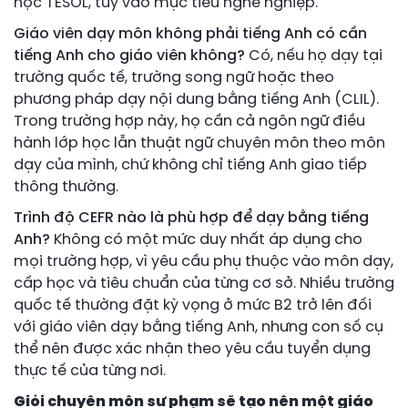
học TESOL, tùy vào mục tiêu nghề nghiệp.
Giáo viên dạy môn không phải tiếng Anh có cần
tiếng Anh cho giáo viên không?
Có, nếu họ dạy tại
trường quốc tế, trường song ngữ hoặc theo
phương pháp dạy nội dung bằng tiếng Anh (CLIL).
Trong trường hợp này, họ cần cả ngôn ngữ điều
hành lớp học lẫn thuật ngữ chuyên môn theo môn
dạy của mình, chứ không chỉ tiếng Anh giao tiếp
thông thường.
Trình độ CEFR nào là phù hợp để dạy bằng tiếng
Anh?
Không có một mức duy nhất áp dụng cho
mọi trường hợp, vì yêu cầu phụ thuộc vào môn dạy,
cấp học và tiêu chuẩn của từng cơ sở. Nhiều trường
quốc tế thường đặt kỳ vọng ở mức B2 trở lên đối
với giáo viên dạy bằng tiếng Anh, nhưng con số cụ
thể nên được xác nhận theo yêu cầu tuyển dụng
thực tế của từng nơi.
Giỏi chuyên môn sư phạm sẽ tạo nên một giáo