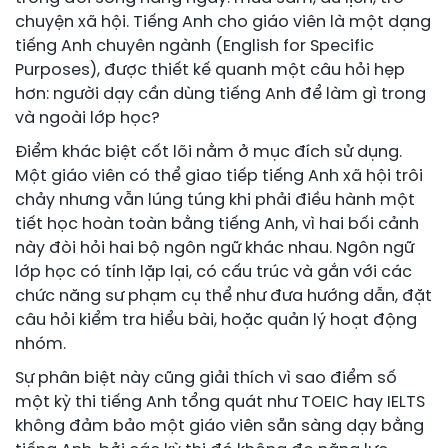
chuyện xã hội. Tiếng Anh cho giáo viên là một dạng
tiếng Anh chuyên ngành (English for Specific
Purposes), được thiết kế quanh một câu hỏi hẹp
hơn: người dạy cần dùng tiếng Anh để làm gì trong
và ngoài lớp học?
Điểm khác biệt cốt lõi nằm ở mục đích sử dụng.
Một giáo viên có thể giao tiếp tiếng Anh xã hội trôi
chảy nhưng vẫn lúng túng khi phải điều hành một
tiết học hoàn toàn bằng tiếng Anh, vì hai bối cảnh
này đòi hỏi hai bộ ngôn ngữ khác nhau. Ngôn ngữ
lớp học có tính lặp lại, có cấu trúc và gắn với các
chức năng sư phạm cụ thể như đưa hướng dẫn, đặt
câu hỏi kiểm tra hiểu bài, hoặc quản lý hoạt động
nhóm.
Sự phân biệt này cũng giải thích vì sao điểm số
một kỳ thi tiếng Anh tổng quát như TOEIC hay IELTS
không đảm bảo một giáo viên sẵn sàng dạy bằng