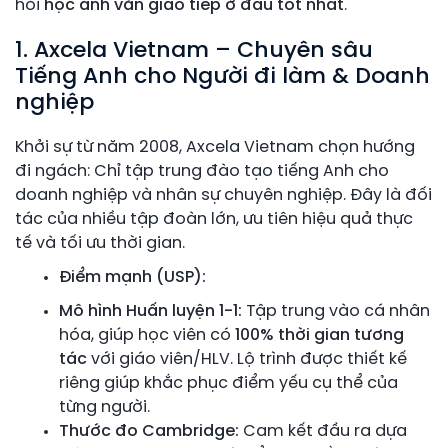
hỏi
học anh văn giao tiếp ở đâu tốt nhất
.
1. Axcela Vietnam – Chuyên sâu
Tiếng Anh cho Người đi làm & Doanh
nghiệp
Khởi sự từ năm 2008, Axcela Vietnam chọn hướng
đi ngách: Chỉ tập trung đào tạo tiếng Anh cho
doanh nghiệp và nhân sự chuyên nghiệp. Đây là đối
tác của nhiều tập đoàn lớn, ưu tiên hiệu quả thực
tế và tối ưu thời gian.
Điểm mạnh (USP):
Mô hình Huấn luyện 1-1:
Tập trung vào cá nhân
hóa, giúp học viên có
100% thời gian tương
tác
với giáo viên/HLV. Lộ trình được thiết kế
riêng giúp khắc phục điểm yếu cụ thể của
từng người.
Thước đo Cambridge:
Cam kết đầu ra dựa