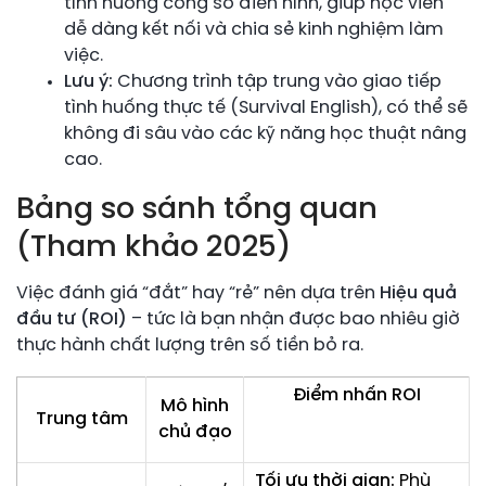
tình huống công sở điển hình, giúp học viên
dễ dàng kết nối và chia sẻ kinh nghiệm làm
việc.
Lưu ý:
Chương trình tập trung vào giao tiếp
tình huống thực tế (Survival English), có thể sẽ
không đi sâu vào các kỹ năng học thuật nâng
cao.
Bảng so sánh tổng quan
(Tham khảo 2025)
Việc đánh giá “đắt” hay “rẻ” nên dựa trên
Hiệu quả
đầu tư (ROI)
– tức là bạn nhận được bao nhiêu giờ
thực hành chất lượng trên số tiền bỏ ra.
Điểm nhấn ROI
Mô hình
Trung tâm
chủ đạo
Tối ưu thời gian:
Phù