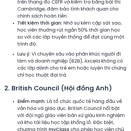
trên thang đo CEFR và kiểm tra bằng bài thi
Cambridge, đảm bảo tính khách quan cho
chính sách hoàn tiền.
Tiết kiệm thời gian:
Nhờ sự kèm cặp sát sao,
học viên thường rút ngắn 50% thời gian học
so với các lớp truyền thống để đạt cùng một
trình độ.
Lưu ý:
Vì chuyên sâu vào phân khúc người đi
làm và doanh nghiệp (B2B), Axcela không có
các lớp dành cho trẻ em hoặc luyện thi chứng
chỉ học thuật đại trà.
2. British Council (Hội đồng Anh)
Điểm mạnh:
Là tổ chức quốc tế hàng đầu về
văn hóa và giáo dục. British Council nổi bật
với đội ngũ giáo viên bản xứ giàu kinh nghiệm
và kho tài liệu học tập khổng lồ. Đặc biệt,
chương trình
myClass
cho phép học viên chủ