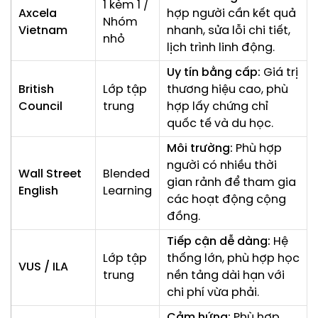
1 kèm 1 /
Axcela
hợp người cần kết quả
Nhóm
Vietnam
nhanh, sửa lỗi chi tiết,
nhỏ
lịch trình linh động.
Uy tín bằng cấp:
Giá trị
British
Lớp tập
thương hiệu cao, phù
Council
trung
hợp lấy chứng chỉ
quốc tế và du học.
Môi trường:
Phù hợp
người có nhiều thời
Wall Street
Blended
gian rảnh để tham gia
English
Learning
các hoạt động cộng
đồng.
Tiếp cận dễ dàng:
Hệ
Lớp tập
thống lớn, phù hợp học
VUS / ILA
trung
nền tảng dài hạn với
chi phí vừa phải.
Cảm hứng:
Phù hợp