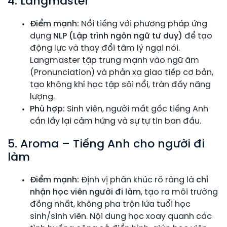
4. Langmaster
Điểm mạnh:
Nổi tiếng với phương pháp ứng
dụng
NLP (Lập trình ngôn ngữ tư duy)
để tạo
động lực và thay đổi tâm lý ngại nói.
Langmaster tập trung mạnh vào ngữ âm
(Pronunciation) và phản xạ giao tiếp cơ bản,
tạo không khí học tập sôi nổi, tràn đầy năng
lượng.
Phù hợp:
Sinh viên, người mất gốc tiếng Anh
cần lấy lại cảm hứng và sự tự tin ban đầu.
5. Aroma – Tiếng Anh cho người đi
làm
Điểm mạnh:
Định vị phân khúc rõ ràng là
chỉ
nhận học viên người đi làm
, tạo ra môi trường
đồng nhất, không pha trộn lứa tuổi học
sinh/sinh viên. Nội dung học xoay quanh các