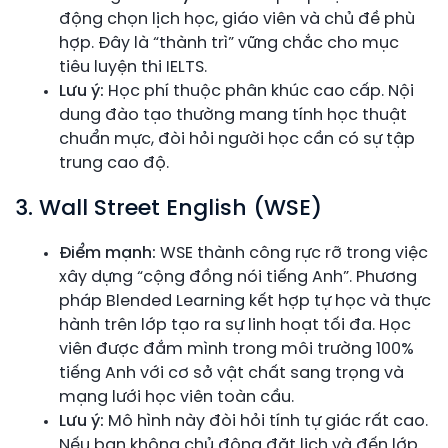
động chọn lịch học, giáo viên và chủ đề phù
hợp. Đây là “thành trì” vững chắc cho mục
tiêu luyện thi IELTS.
Lưu ý:
Học phí thuộc phân khúc cao cấp. Nội
dung đào tạo thường mang tính học thuật
chuẩn mực, đòi hỏi người học cần có sự tập
trung cao độ.
3. Wall Street English (WSE)
Điểm mạnh:
WSE thành công rực rỡ trong việc
xây dựng “cộng đồng nói tiếng Anh”. Phương
pháp Blended Learning kết hợp tự học và thực
hành trên lớp tạo ra sự linh hoạt tối đa. Học
viên được đắm mình trong môi trường 100%
tiếng Anh với cơ sở vật chất sang trọng và
mạng lưới học viên toàn cầu.
Lưu ý:
Mô hình này đòi hỏi tính tự giác rất cao.
Nếu bạn không chủ động đặt lịch và đến lớp