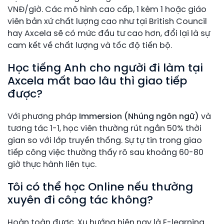
VNĐ/giờ. Các mô hình cao cấp, 1 kèm 1 hoặc giáo
viên bản xứ chất lượng cao như tại British Council
hay Axcela sẽ có mức đầu tư cao hơn, đổi lại là sự
cam kết về chất lượng và tốc độ tiến bộ.
Học tiếng Anh cho người đi làm tại
Axcela mất bao lâu thì giao tiếp
được?
Với phương pháp
Immersion (Nhúng ngôn ngữ)
và
tương tác 1-1, học viên thường rút ngắn 50% thời
gian so với lớp truyền thống. Sự tự tin trong giao
tiếp công việc thường thấy rõ sau khoảng 60-80
giờ thực hành liên tục.
Tôi có thể học Online nếu thường
xuyên đi công tác không?
Hoàn toàn được. Xu hướng hiện nay là E-learning