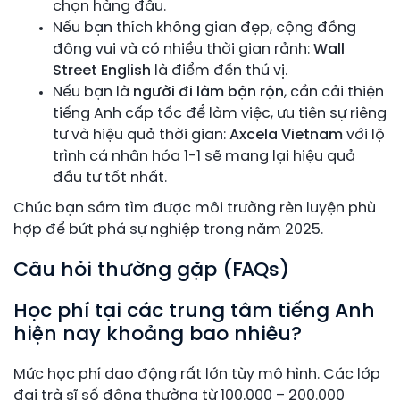
chọn hàng đầu.
Nếu bạn thích không gian đẹp, cộng đồng
đông vui và có nhiều thời gian rảnh:
Wall
Street English
là điểm đến thú vị.
Nếu bạn là
người đi làm bận rộn
, cần cải thiện
tiếng Anh cấp tốc để làm việc, ưu tiên sự riêng
tư và hiệu quả thời gian:
Axcela Vietnam
với lộ
trình cá nhân hóa 1-1 sẽ mang lại hiệu quả
đầu tư tốt nhất.
Chúc bạn sớm tìm được môi trường rèn luyện phù
hợp để bứt phá sự nghiệp trong năm 2025.
Câu hỏi thường gặp (FAQs)
Học phí tại các trung tâm tiếng Anh
hiện nay khoảng bao nhiêu?
Mức học phí dao động rất lớn tùy mô hình. Các lớp
đại trà sĩ số đông thường từ 100.000 – 200.000