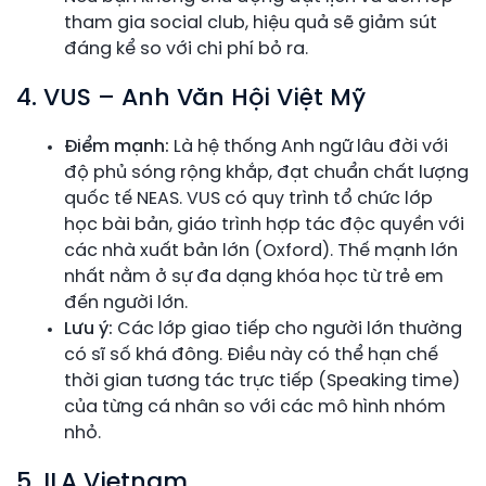
tham gia social club, hiệu quả sẽ giảm sút
đáng kể so với chi phí bỏ ra.
4. VUS – Anh Văn Hội Việt Mỹ
Điểm mạnh:
Là hệ thống Anh ngữ lâu đời với
độ phủ sóng rộng khắp, đạt chuẩn chất lượng
quốc tế NEAS. VUS có quy trình tổ chức lớp
học bài bản, giáo trình hợp tác độc quyền với
các nhà xuất bản lớn (Oxford). Thế mạnh lớn
nhất nằm ở sự đa dạng khóa học từ trẻ em
đến người lớn.
Lưu ý:
Các lớp giao tiếp cho người lớn thường
có sĩ số khá đông. Điều này có thể hạn chế
thời gian tương tác trực tiếp (Speaking time)
của từng cá nhân so với các mô hình nhóm
nhỏ.
5. ILA Vietnam