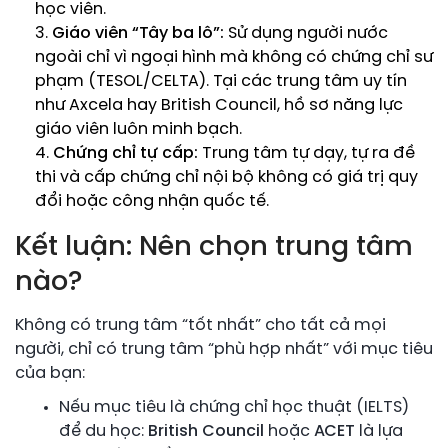
học viên.
Giáo viên “Tây ba lô”:
Sử dụng người nước
ngoài chỉ vì ngoại hình mà không có chứng chỉ sư
phạm (TESOL/CELTA). Tại các trung tâm uy tín
như Axcela hay British Council, hồ sơ năng lực
giáo viên luôn minh bạch.
Chứng chỉ tự cấp:
Trung tâm tự dạy, tự ra đề
thi và cấp chứng chỉ nội bộ không có giá trị quy
đổi hoặc công nhận quốc tế.
Kết luận: Nên chọn trung tâm
nào?
Không có trung tâm “tốt nhất” cho tất cả mọi
người, chỉ có trung tâm “phù hợp nhất” với mục tiêu
của bạn:
Nếu mục tiêu là chứng chỉ học thuật (IELTS)
để du học:
British Council
hoặc
ACET
là lựa