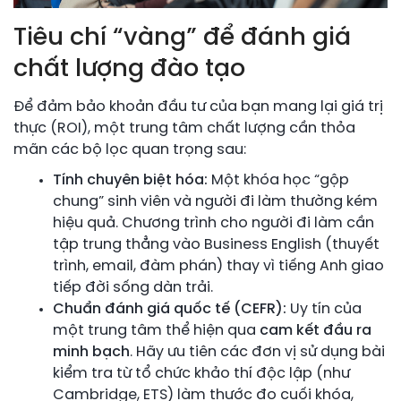
Tiêu chí “vàng” để đánh giá
chất lượng đào tạo
Để đảm bảo khoản đầu tư của bạn mang lại giá trị
thực (ROI), một trung tâm chất lượng cần thỏa
mãn các bộ lọc quan trọng sau:
Tính chuyên biệt hóa:
Một khóa học “gộp
chung” sinh viên và người đi làm thường kém
hiệu quả. Chương trình cho người đi làm cần
tập trung thẳng vào Business English (thuyết
trình, email, đàm phán) thay vì tiếng Anh giao
tiếp đời sống dàn trải.
Chuẩn đánh giá quốc tế (CEFR):
Uy tín của
một trung tâm thể hiện qua
cam kết đầu ra
minh bạch
. Hãy ưu tiên các đơn vị sử dụng bài
kiểm tra từ tổ chức khảo thí độc lập (như
Cambridge, ETS) làm thước đo cuối khóa,