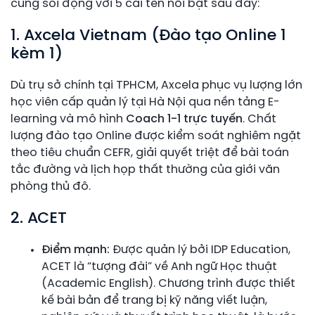
cùng sôi động với 5 cái tên nổi bật sau đây:
1. Axcela Vietnam (Đào tạo Online 1
kèm 1)
Dù trụ sở chính tại TPHCM, Axcela phục vụ lượng lớn
học viên cấp quản lý tại Hà Nội qua nền tảng E-
learning và mô hình
Coach 1-1 trực tuyến
. Chất
lượng đào tạo Online được kiểm soát nghiêm ngặt
theo tiêu chuẩn CEFR, giải quyết triệt để bài toán
tắc đường và lịch họp thất thường của giới văn
phòng thủ đô.
2. ACET
Điểm mạnh:
Được quản lý bởi IDP Education,
ACET là “tượng đài” về Anh ngữ Học thuật
(Academic English). Chương trình được thiết
kế bài bản để trang bị kỹ năng viết luận,