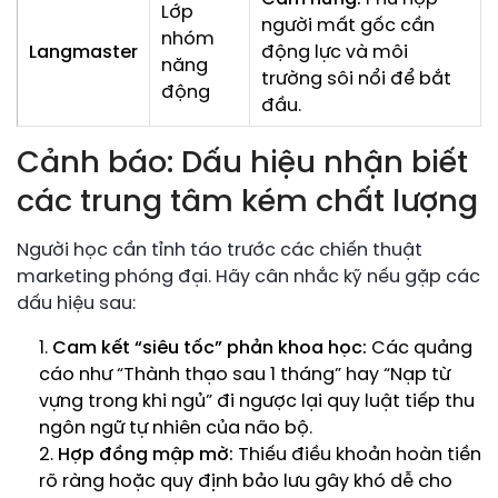
Lớp
người mất gốc cần
nhóm
Langmaster
động lực và môi
năng
trường sôi nổi để bắt
động
đầu.
Cảnh báo: Dấu hiệu nhận biết
các trung tâm kém chất lượng
Người học cần tỉnh táo trước các chiến thuật
marketing phóng đại. Hãy cân nhắc kỹ nếu gặp các
dấu hiệu sau:
Cam kết “siêu tốc” phản khoa học:
Các quảng
cáo như “Thành thạo sau 1 tháng” hay “Nạp từ
vựng trong khi ngủ” đi ngược lại quy luật tiếp thu
ngôn ngữ tự nhiên của não bộ.
Hợp đồng mập mờ:
Thiếu điều khoản hoàn tiền
rõ ràng hoặc quy định bảo lưu gây khó dễ cho