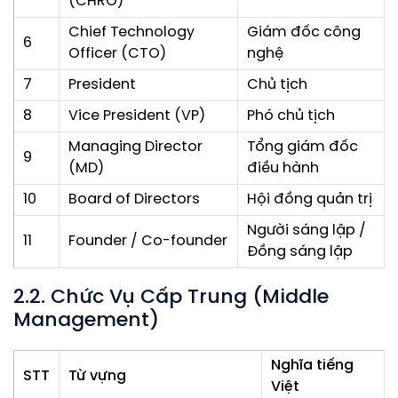
(CHRO)
Chief Technology
Giám đốc công
6
Officer (CTO)
nghệ
7
President
Chủ tịch
8
Vice President (VP)
Phó chủ tịch
Managing Director
Tổng giám đốc
9
(MD)
điều hành
10
Board of Directors
Hội đồng quản trị
Người sáng lập /
11
Founder / Co-founder
Đồng sáng lập
2.2. Chức Vụ Cấp Trung (Middle
Management)
Nghĩa tiếng
STT
Từ vựng
Việt