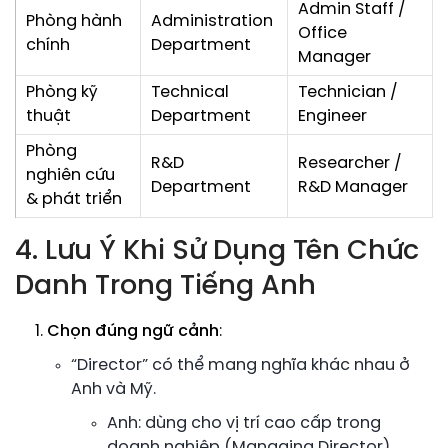
Admin Staff /
Phòng hành
Administration
Office
chính
Department
Manager
Phòng kỹ
Technical
Technician /
thuật
Department
Engineer
Phòng
R&D
Researcher /
nghiên cứu
Department
R&D Manager
& phát triển
4. Lưu Ý Khi Sử Dụng Tên Chức
Danh Trong Tiếng Anh
Chọn đúng ngữ cảnh
:
“Director” có thể mang nghĩa khác nhau ở
Anh và Mỹ.
Anh: dùng cho vị trí cao cấp trong
doanh nghiệp (Managing Director).