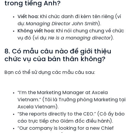
trong tiếng Anh?
Viết hoa:
Khi chức danh đi kèm tên riêng (ví
dụ:
Managing Director John Smith
).
Không viết hoa:
Khi nói chung chung về chức
vụ đó (ví dụ:
He is a managing director
).
8. Có mẫu câu nào để giới thiệu
chức vụ của bản thân không?
Bạn có thể sử dụng các mẫu câu sau:
“I’m the Marketing Manager at Axcela
Vietnam.” (Tôi là Trưởng phòng Marketing tại
Axcela Vietnam).
“She reports directly to the CEO.” (Cô ấy báo
cáo trực tiếp cho Giám đốc điều hành).
“Our company is looking for a new Chief