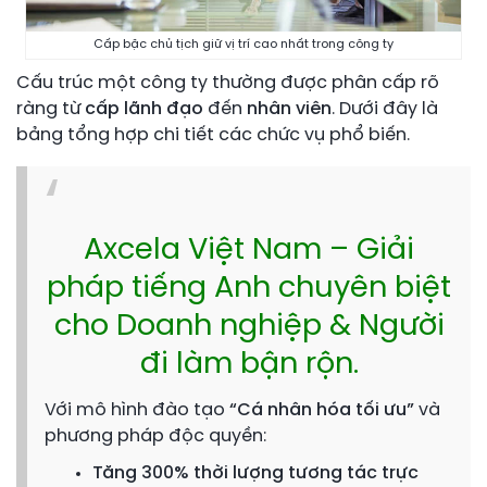
Cấp bậc chủ tịch giữ vị trí cao nhất trong công ty
Cấu trúc một công ty thường được phân cấp rõ
ràng từ
cấp lãnh đạo
đến
nhân viên
. Dưới đây là
bảng tổng hợp chi tiết các chức vụ phổ biến.
Axcela Việt Nam – Giải
pháp tiếng Anh chuyên biệt
cho Doanh nghiệp & Người
đi làm bận rộn.
Với mô hình đào tạo
“Cá nhân hóa tối ưu”
và
phương pháp độc quyền:
Tăng 300% thời lượng tương tác trực