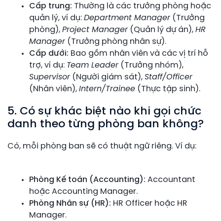
Cấp trung:
Thường là các trưởng phòng hoặc
quản lý, ví dụ:
Department Manager
(Trưởng
phòng),
Project Manager
(Quản lý dự án),
HR
Manager
(Trưởng phòng nhân sự).
Cấp dưới:
Bao gồm nhân viên và các vị trí hỗ
trợ, ví dụ:
Team Leader
(Trưởng nhóm),
Supervisor
(Người giám sát),
Staff/Officer
(Nhân viên),
Intern/Trainee
(Thực tập sinh).
5. Có sự khác biệt nào khi gọi chức
danh theo từng phòng ban không?
Có, mỗi phòng ban sẽ có thuật ngữ riêng. Ví dụ:
Phòng Kế toán (Accounting):
Accountant
hoặc Accounting Manager.
Phòng Nhân sự (HR):
HR Officer hoặc HR
Manager.