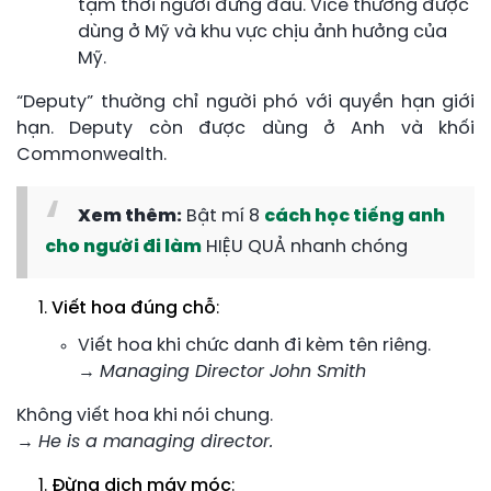
tạm thời người đứng đầu. Vice thường được
dùng ở Mỹ và khu vực chịu ảnh hưởng của
Mỹ.
“Deputy” thường chỉ người phó với quyền hạn giới
hạn. Deputy còn được dùng ở Anh và khối
Commonwealth
.
Xem thêm:
Bật mí 8
cách học tiếng anh
cho người đi làm
HIỆU QUẢ nhanh chóng
Viết hoa đúng chỗ
:
Viết hoa khi chức danh đi kèm tên riêng.
→
Managing Director John Smith
Không viết hoa khi nói chung.
→
He is a managing director.
Đừng dịch máy móc
: