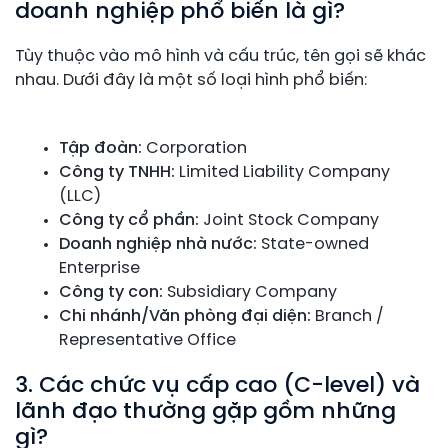
doanh nghiệp phổ biến là gì?
Tùy thuộc vào mô hình và cấu trúc, tên gọi sẽ khác
nhau. Dưới đây là một số loại hình phổ biến:
Tập đoàn:
Corporation
Công ty TNHH:
Limited Liability Company
(LLC)
Công ty cổ phần:
Joint Stock Company
Doanh nghiệp nhà nước:
State-owned
Enterprise
Công ty con:
Subsidiary Company
Chi nhánh/Văn phòng đại diện:
Branch /
Representative Office
3. Các chức vụ cấp cao (C-level) và
lãnh đạo thường gặp gồm những
gì?