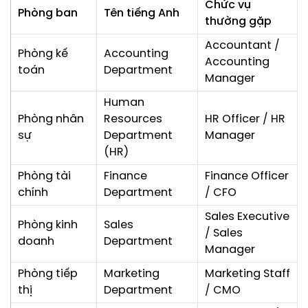
Chức vụ
Phòng ban
Tên tiếng Anh
thường gặp
Accountant /
Phòng kế
Accounting
Accounting
toán
Department
Manager
Human
Phòng nhân
Resources
HR Officer / HR
sự
Department
Manager
(HR)
Phòng tài
Finance
Finance Officer
chính
Department
/ CFO
Sales Executive
Phòng kinh
Sales
/ Sales
doanh
Department
Manager
Phòng tiếp
Marketing
Marketing Staff
thị
Department
/ CMO