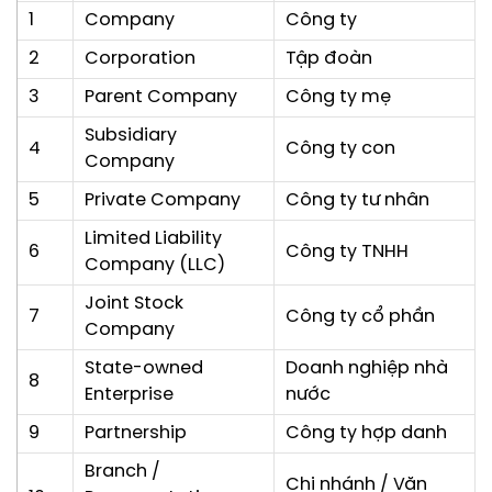
1
Company
Công ty
2
Corporation
Tập đoàn
3
Parent Company
Công ty mẹ
Subsidiary
4
Công ty con
Company
5
Private Company
Công ty tư nhân
Limited Liability
6
Công ty TNHH
Company (LLC)
Joint Stock
7
Công ty cổ phần
Company
State-owned
Doanh nghiệp nhà
8
Enterprise
nước
9
Partnership
Công ty hợp danh
Branch /
Chi nhánh / Văn