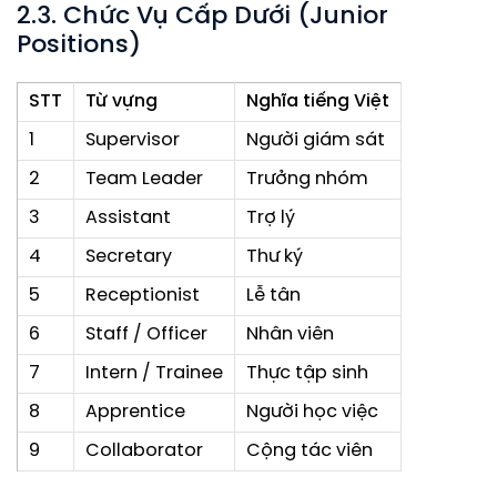
2.3. Chức Vụ Cấp Dưới (Junior
Positions)
STT
Từ vựng
Nghĩa tiếng Việt
1
Supervisor
Người giám sát
2
Team Leader
Trưởng nhóm
3
Assistant
Trợ lý
4
Secretary
Thư ký
5
Receptionist
Lễ tân
6
Staff / Officer
Nhân viên
7
Intern / Trainee
Thực tập sinh
8
Apprentice
Người học việc
9
Collaborator
Cộng tác viên