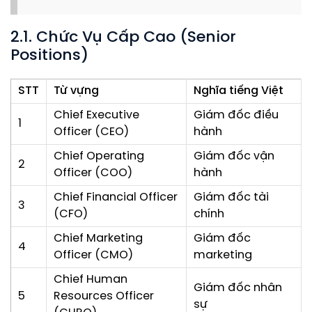
2.1. Chức Vụ Cấp Cao (Senior
Positions)
STT
Từ vựng
Nghĩa tiếng Việt
Chief Executive
Giám đốc điều
1
Officer (CEO)
hành
Chief Operating
Giám đốc vận
2
Officer (COO)
hành
Chief Financial Officer
Giám đốc tài
3
(CFO)
chính
Chief Marketing
Giám đốc
4
Officer (CMO)
marketing
Chief Human
Giám đốc nhân
5
Resources Officer
sự