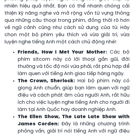
nhiên hiệu quả nhất. Bạn có thể nhanh chóng cải
thiện kỹ năng nghe và mở rộng vốn từ vựng thông
qua những câu thoại trong phim, đồng thời rõ hơn
về ngữ cảnh cũng như cách sử dụng của từ. Hãy
chọn một bộ phim yêu thích và vừa giải trí, vừa
luyện nghe tiếng Anh một cách chủ động nhé!
Friends, How I Met Your Mother:
Các bộ
phim sitcom này có lời thoại gần gũi, đời
thường và tốc độ nói vừa phải, rất phù hợp để
làm quen với tiếng Anh giao tiếp hàng ngày.
The Crown, Sherlock:
Hai bộ phim này có
giọng Anh chuẩn, giúp bạn làm quen với ngữ
điệu và cách phát âm của người Anh, rất hữu
ích cho việc luyện nghe tiếng Anh cho người đi
làm tại Anh Quốc hay doanh nghiệp Anh.
The Ellen Show, The Late Late Show with
James Corden:
Đây là những chương trình
phỏng vấn, giải trí nói tiếng Anh với ngữ điệu