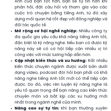
Anh của bạn tốt hơn, bạn sẽ tự tin hơn khi
phản hồi, đặt câu hỏi và tham gia vào các
cuộc trò chuyện bằng tiếng Anh, từ đó xây
dựng mối quan hệ tốt đẹp với đồng nghiệp và
đối tác quốc tế.
Mở rộng cơ hội nghề nghiệp:
Nhiều công ty
đa quốc gia yêu cầu khả năng tiếng Anh tốt,
đặc biệt là kỹ năng nghe. Nếu bạn có được kỹ
năng này sẽ có cơ hội tiếp cận nhiều vị trí
công việc với mức lương hấp dẫn hơn.
Cập nhật kiến thức và xu hướng:
Rất nhiều
kiến thức chuyên ngành được xuất bản dưới
dạng video, podcast đòi hỏi bạn phải có khả
năng nghe tiếng Anh tốt mới có thể tiếp cận
được. Do đó, việc rèn luyện kỹ năng nghe là
yếu tố quan trọng để bạn nâng cao kiến thức
chuyên môn và bắt kịp các xu hướng mới
nhất trong ngành nghề của mình.
Nâng cao sự tự tin:
Khi bạn thường xuyên