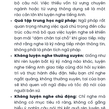
bộ câu nói. Việc thiếu vốn từ vựng chuyên
ngành hoặc từ vựng thông dụng sẽ là một
rào cản lớn khi luyện nghe tiếng Anh.
Quá tập trung học ngữ pháp:
Ngữ pháp rất
quan trọng nhưng việc quá chú trọng đến cấu
trúc câu mà bỏ qua việc luyện nghe sẽ khiến
bạn mãi “dậm chân tại chỗ” khi giao tiếp. Hãy
nhớ rằng nghe là kỹ năng tiếp nhận thông tin,
không phải là phân tích ngữ pháp.
Không luyện nghe thường xuyên:
Giống như
khi rèn luyện bất kỳ kỹ năng nào khác, luyện
nghe tiếng Anh giao tiếp cũng đòi hỏi sự kiên
trì và thực hành đều đặn. Nếu bạn chỉ nghe
ngắt quãng, không thường xuyên, tai của bạn
sẽ khó quen với ngữ điệu và tốc độ nói của
người bản xứ.
Không luyện nghe chủ động:
Chỉ nghe mà
không có mục tiêu rõ ràng, không cố gắng
hiểu ý nghĩa câu nói thì kết quả rèn luyện sẽ