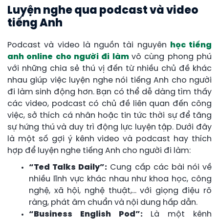
Luyện nghe qua podcast và video
tiếng Anh
Podcast và video là nguồn tài nguyên
học tiếng
anh online cho người đi làm
vô cùng phong phú
với những chia sẻ thú vị đến từ nhiều chủ đề khác
nhau giúp việc luyện nghe nói tiếng Anh cho người
đi làm sinh động hơn. Bạn có thể dễ dàng tìm thấy
các video, podcast có chủ đề liên quan đến công
việc, sở thích cá nhân hoặc tin tức thời sự để tăng
sự hứng thú và duy trì động lực luyện tập. Dưới đây
là một số gợi ý kênh video và podcast hay thích
hợp để luyện nghe tiếng Anh cho người đi làm:
“Ted Talks Daily”:
Cung cấp các bài nói về
nhiều lĩnh vực khác nhau như khoa học, công
nghệ, xã hội, nghệ thuật,… với giọng điệu rõ
ràng, phát âm chuẩn và nội dung hấp dẫn.
“Business English Pod”:
Là một kênh