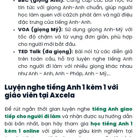
BBC (giọng Anh):
Cung cấp các bài học và
tin tức với giọng Anh-Anh chuẩn, giúp người
học làm quen với cá2ch phát âm và ngữ điệu
đặc trưng của tiếng Anh-Anh.
VOA (giọng Mỹ):
Sử dụng giọng Anh-Mỹ với
tốc độ chậm và từ vựng đơn giản, phù hợp
cho người mới bắt đầu.
TED Talk (đa giọng):
Bài nói từ các diễn giả
trên toàn cầu, hỗ trợ luyện nghe tiếng Anh
cho người đi làm với nhiều giọng khác nhau
như Anh – Anh, Anh – Pháp, Anh – Mỹ,…
Luyện nghe tiếng Anh 1 kèm 1 với
giáo viên tại Axcela
Để rút ngắn thời gian luyện nghe
tiếng Anh giao
tiếp cho người đi làm
và nhận được sự hướng dẫn
bài bản nhất, bạn hãy tham gia
học tiếng Anh 1
kèm 1 online
với giáo viên giàu kinh nghiệm tại