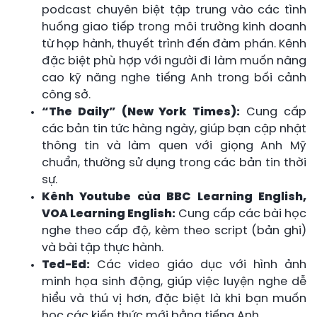
podcast chuyên biệt tập trung vào các tình
huống giao tiếp trong môi trường kinh doanh
từ họp hành, thuyết trình đến đàm phán. Kênh
đặc biệt phù hợp với người đi làm muốn nâng
cao kỹ năng nghe tiếng Anh trong bối cảnh
công sở.
“The Daily” (New York Times):
Cung cấp
các bản tin tức hàng ngày, giúp bạn cập nhật
thông tin và làm quen với giọng Anh Mỹ
chuẩn, thường sử dụng trong các bản tin thời
sự.
Kênh Youtube của BBC Learning English,
VOA Learning English:
Cung cấp các bài học
nghe theo cấp độ, kèm theo script (bản ghi)
và bài tập thực hành.
Ted-Ed:
Các video giáo dục với hình ảnh
minh họa sinh động, giúp việc luyện nghe dễ
hiểu và thú vị hơn, đặc biệt là khi bạn muốn
học các kiến thức mới bằng tiếng Anh.