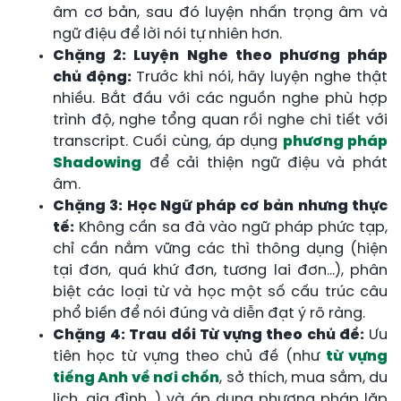
âm cơ bản, sau đó luyện nhấn trọng âm và
ngữ điệu để lời nói tự nhiên hơn.
Chặng 2: Luyện Nghe theo phương pháp
chủ động:
Trước khi nói, hãy luyện nghe thật
nhiều. Bắt đầu với các nguồn nghe phù hợp
trình độ, nghe tổng quan rồi nghe chi tiết với
transcript. Cuối cùng, áp dụng
phương pháp
Shadowing
để cải thiện ngữ điệu và phát
âm.
Chặng 3: Học Ngữ pháp cơ bản nhưng thực
tế:
Không cần sa đà vào ngữ pháp phức tạp,
chỉ cần nắm vững các thì thông dụng (hiện
tại đơn, quá khứ đơn, tương lai đơn…), phân
biệt các loại từ và học một số cấu trúc câu
phổ biến để nói đúng và diễn đạt ý rõ ràng.
Chặng 4: Trau dồi Từ vựng theo chủ đề:
Ưu
tiên học từ vựng theo chủ đề (như
từ vựng
tiếng Anh về nơi chốn
, sở thích, mua sắm, du
lịch, gia đình…) và áp dụng phương pháp lặp