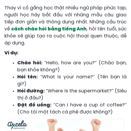
Thay vì cố gắng học thật nhiều ngữ pháp phức tạp,
người học hãy bắt đầu với những mẫu câu giao
tiếp đơn giản và thông dụng nhất. Những cấu trúc
về
cách chào hỏi bằng tiếng Anh
, hỏi tên tuổi, sức
khỏe sẽ giúp tạo ra cuộc hội thoại quen thuộc, dễ
áp dụng.
Ví dụ:
Chào hỏi:
“Hello, how are you?” (Chào bạn,
bạn khỏe không?)
Hỏi tên:
“What is your name?” (Tên bạn là
gì?)
Hỏi đường:
“Where is the supermarket?” (Siêu
thị ở đâu?)
Đặt đồ uống:
“Can I have a cup of coffee?”
(Cho tôi một tách cà phê được không?)