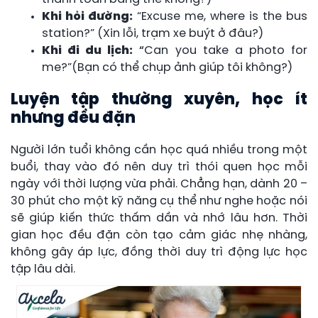
Khi hỏi đường:
“Excuse me, where is the bus
station?” (Xin lỗi, trạm xe buýt ở đâu?)
Khi đi du lịch:
“
Can you take a photo for
me?”(Bạn có thể chụp ảnh giúp tôi không?)
Luyện tập thường xuyên, học ít
nhưng đều đặn
Người lớn tuổi không cần học quá nhiều trong một
buổi, thay vào đó nên duy trì thói quen học mỗi
ngày với thời lượng vừa phải. Chẳng hạn, dành 20 –
30 phút cho một kỹ năng cụ thể như nghe hoặc nói
sẽ giúp kiến thức thấm dần và nhớ lâu hơn. Thời
gian học đều đặn còn tạo cảm giác nhẹ nhàng,
không gây áp lực, đồng thời duy trì động lực học
tập lâu dài.