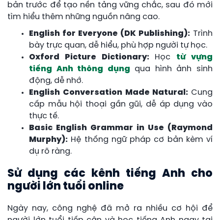
bản trước để tạo nền tảng vững chắc, sau đó mới
tìm hiểu thêm những nguồn nâng cao.
English for Everyone (DK Publishing):
Trình
bày trực quan, dễ hiểu, phù hợp người tự học.
Oxford Picture Dictionary:
Học
từ vựng
tiếng Anh thông dụng
qua hình ảnh sinh
động, dễ nhớ.
English Conversation Made Natural:
Cung
cấp mẫu hội thoại gần gũi, dễ áp dụng vào
thực tế.
Basic English Grammar in Use (Raymond
Murphy):
Hệ thống ngữ pháp cơ bản kèm ví
dụ rõ ràng.
Sử dụng các kênh tiếng Anh cho
người lớn tuổi online
Ngày nay, công nghệ đã mở ra nhiều cơ hội để