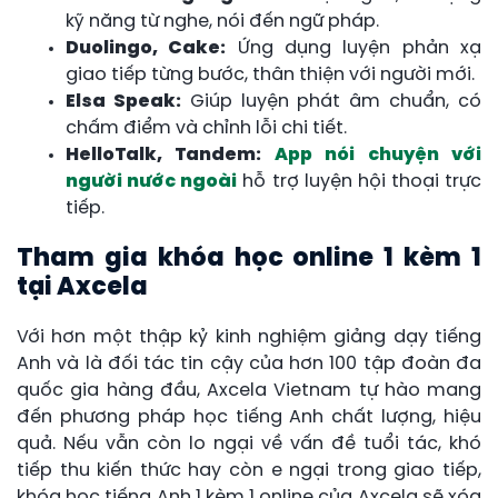
kỹ năng từ nghe, nói đến ngữ pháp.
Duolingo, Cake:
Ứng dụng luyện phản xạ
giao tiếp từng bước, thân thiện với người mới.
Elsa Speak:
Giúp luyện phát âm chuẩn, có
chấm điểm và chỉnh lỗi chi tiết.
HelloTalk, Tandem:
App nói chuyện với
người nước ngoài
hỗ trợ luyện hội thoại trực
tiếp.
Tham gia khóa học online 1 kèm 1
tại Axcela
Với hơn một thập kỷ kinh nghiệm giảng dạy tiếng
Anh và là đối tác tin cậy của hơn 100 tập đoàn đa
quốc gia hàng đầu, Axcela Vietnam tự hào mang
đến phương pháp học tiếng Anh chất lượng, hiệu
quả. Nếu vẫn còn lo ngại về vấn đề tuổi tác, khó
tiếp thu kiến thức hay còn e ngại trong giao tiếp,
khóa học tiếng Anh 1 kèm 1 online của Axcela sẽ xóa