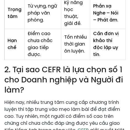
Kỹ năng
Từ vựng, ngữ
Phản xạ
Trọng
học
pháp văn
Nghe – Nói
tâm
thuật,
phòng.
– Phát âm
.
giải đề.
Điểm cao
Cần đơn vị
Tốn nhiều
Hạn
chưa chắc
khảo thí
thời gian
chế
giao tiếp
độc lập uy
ôn luyện.
được.
tín
.
2. Tại sao CEFR là lựa chọn số 1
cho Doanh nghiệp và Người đi
làm?
Hiện nay, nhiều trung tâm cung cấp chương trình
luyện thi tập trung vào mẹo làm bài để đạt điểm
cao. Tuy nhiên, một người có điểm số cao trên
chứng chỉ chưa chắc đáp ứng được yêu cầu giao