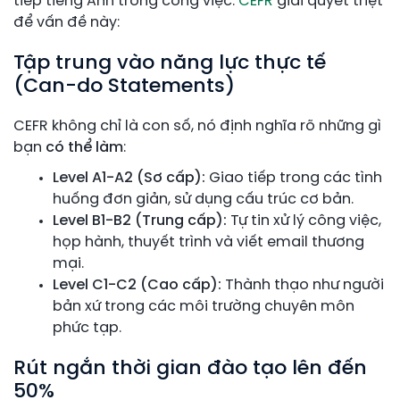
tiếp tiếng Anh trong công việc.
CEFR
giải quyết triệt
để vấn đề này:
Tập trung vào năng lực thực tế
(Can-do Statements)
CEFR không chỉ là con số, nó định nghĩa rõ những gì
bạn
có thể làm
:
Level A1-A2 (Sơ cấp):
Giao tiếp trong các tình
huống đơn giản, sử dụng cấu trúc cơ bản.
Level B1-B2 (Trung cấp):
Tự tin xử lý công việc,
họp hành, thuyết trình và viết email thương
mại.
Level C1-C2 (Cao cấp):
Thành thạo như người
bản xứ trong các môi trường chuyên môn
phức tạp.
Rút ngắn thời gian đào tạo lên đến
50%