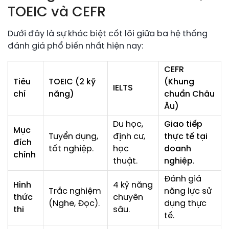
TOEIC và CEFR
Dưới đây là sự khác biệt cốt lõi giữa ba hệ thống
đánh giá phổ biến nhất hiện nay:
CEFR
Tiêu
TOEIC (2 kỹ
(Khung
IELTS
chí
năng)
chuẩn Châu
Âu)
Du học,
Giao tiếp
Mục
Tuyển dụng,
định cư,
thực tế tại
đích
tốt nghiệp.
học
doanh
chính
thuật.
nghiệp
.
Đánh giá
Hình
4 kỹ năng
Trắc nghiệm
năng lực sử
thức
chuyên
(Nghe, Đọc).
dụng thực
thi
sâu.
tế.