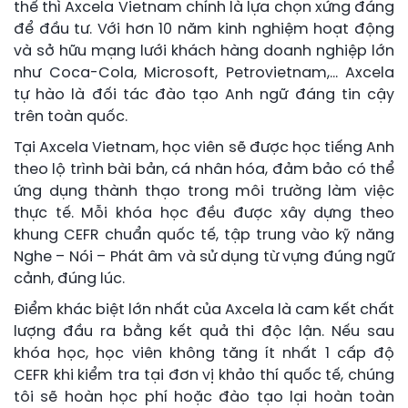
thể thì Axcela Vietnam chính là lựa chọn xứng đáng
để đầu tư. Với hơn 10 năm kinh nghiệm hoạt động
và sở hữu mạng lưới khách hàng doanh nghiệp lớn
như Coca-Cola, Microsoft, Petrovietnam,… Axcela
tự hào là đối tác đào tạo Anh ngữ đáng tin cậy
trên toàn quốc.
Tại Axcela Vietnam, học viên sẽ được học tiếng Anh
theo lộ trình bài bản, cá nhân hóa, đảm bảo có thể
ứng dụng thành thạo trong môi trường làm việc
thực tế. Mỗi khóa học đều được xây dựng theo
khung CEFR chuẩn quốc tế, tập trung vào kỹ năng
Nghe – Nói – Phát âm và sử dụng từ vựng đúng ngữ
cảnh, đúng lúc.
Điểm khác biệt lớn nhất của Axcela là cam kết chất
lượng đầu ra bằng kết quả thi độc lận. Nếu sau
khóa học, học viên không tăng ít nhất 1 cấp độ
CEFR khi kiểm tra tại đơn vị khảo thí quốc tế, chúng
tôi sẽ hoàn học phí hoặc đào tạo lại hoàn toàn