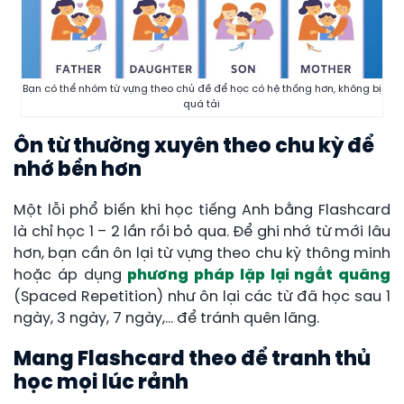
Bạn có thể nhóm từ vựng theo chủ đề để học có hệ thống hơn, không bị
quá tải
Ôn từ thường xuyên theo chu kỳ để
nhớ bền hơn
Một lỗi phổ biến khi học tiếng Anh bằng Flashcard
là chỉ học 1 – 2 lần rồi bỏ qua. Để ghi nhớ từ mới lâu
hơn, bạn cần ôn lại từ vựng theo chu kỳ thông minh
hoặc áp dụng
phương pháp lặp lại ngắt quãng
(Spaced Repetition) như ôn lại các từ đã học sau 1
ngày, 3 ngày, 7 ngày,… để tránh quên lãng.
Mang Flashcard theo để tranh thủ
học mọi lúc rảnh