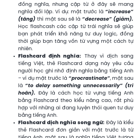
đồng nghĩa, nhưng cặp từ ở đây sẽ mang
nghĩa đối lập. Ví dụ: mặt trước là
“increase”
(tăng)
thì mặt sau sẽ là
“decrease” (giảm).
Học flashcash các cặp từ trái nghĩa sẽ giúp
bạn phát triển khả năng tư duy logic, đồng
thời giúp bạn tăng vốn từ vựng một cách tự
nhiên.
Flashcard định nghĩa:
Thay vì dịch sang
tiếng Việt, thẻ Flashcard dạng này yêu cầu
người học ghi nhớ định nghĩa bằng tiếng Anh
– ví dụ mặt trước là
“procrastinate”
, mặt sau
là
“to delay something unnecessarily” (trì
hoãn).
Đây là cách học từ vựng tiếng Anh
bằng Flashcard theo kiểu nâng cao, rất phù
hợp với những ai đang luyện thói quen tư duy
bằng tiếng Anh.
Flashcard dịch nghĩa song ngữ:
Đây là kiểu
thẻ Flashcard đơn giản với mặt trước là từ
tiếng Anh, mặt sau là nghĩa tiếng Việt tương