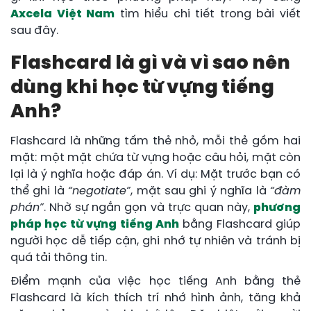
Axcela Việt Nam
tìm hiểu chi tiết trong bài viết
sau đây.
Flashcard là gì và vì sao nên
dùng khi học từ vựng tiếng
Anh?
Flashcard là những tấm thẻ nhỏ, mỗi thẻ gồm hai
mặt: một mặt chứa từ vựng hoặc câu hỏi, mặt còn
lại là ý nghĩa hoặc đáp án. Ví dụ: Mặt trước bạn có
thể ghi là
“negotiate”
, mặt sau ghi ý nghĩa là
“đàm
phán”
. Nhờ sự ngắn gọn và trực quan này,
phương
pháp học từ vựng tiếng Anh
bằng Flashcard giúp
người học dễ tiếp cận, ghi nhớ tự nhiên và tránh bị
quá tải thông tin.
Điểm mạnh của việc học tiếng Anh bằng thẻ
Flashcard là kích thích trí nhớ hình ảnh, tăng khả