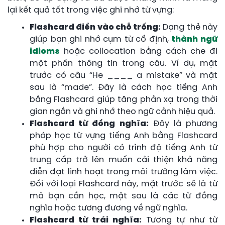
lại kết quả tốt trong việc ghi nhớ từ vựng:
Flashcard điền vào chỗ trống:
Dạng thẻ này
giúp bạn ghi nhớ cụm từ cố định,
thành ngữ
idioms
hoặc collocation bằng cách che đi
một phần thông tin trong câu. Ví dụ, mặt
trước có câu “He ____ a mistake” và mặt
sau là “made”. Đây là cách học tiếng Anh
bằng Flashcard giúp tăng phản xạ trong thời
gian ngắn và ghi nhớ theo ngữ cảnh hiệu quả.
Flashcard từ đồng nghĩa:
Đây là phương
pháp học từ vựng tiếng Anh bằng Flashcard
phù hợp cho người có trình độ tiếng Anh từ
trung cấp trở lên muốn cải thiện khả năng
diễn đạt linh hoạt trong môi trường làm việc.
Đối với loại Flashcard này, mặt trước sẽ là từ
mà bạn cần học, mặt sau là các từ đồng
nghĩa hoặc tương đương về ngữ nghĩa.
Flashcard từ trái nghĩa:
Tương tự như từ