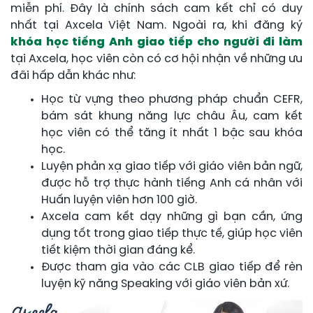
miễn phí. Đây là chính sách cam kết chỉ có duy
nhất tại Axcela Việt Nam. Ngoài ra, khi đăng ký
khóa học tiếng Anh giao tiếp cho người đi làm
tại Axcela, học viên còn có cơ hội nhận về những ưu
đãi hấp dẫn khác như:
Học từ vựng theo phương pháp chuẩn CEFR,
bám sát khung năng lực châu Âu, cam kết
học viên có thể tăng ít nhất 1 bậc sau khóa
học.
Luyện phản xạ giao tiếp với giáo viên bản ngữ,
được hỗ trợ thực hành tiếng Anh cá nhân với
Huấn luyện viên hơn 100 giờ.
Axcela cam kết dạy những gì bạn cần, ứng
dụng tốt trong giao tiếp thực tế, giúp học viên
tiết kiệm thời gian đáng kể.
Được tham gia vào các CLB giao tiếp để rèn
luyện kỹ năng Speaking với giáo viên bản xứ.